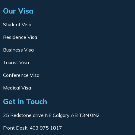
Our Visa
Student Visa
Residence Visa
Business Visa
Tourist Visa
Conference Visa
Medical Visa
Get in Touch
25 Redstone drive NE Calgary AB T3N 0N2
Front Desk: 403 975 1817