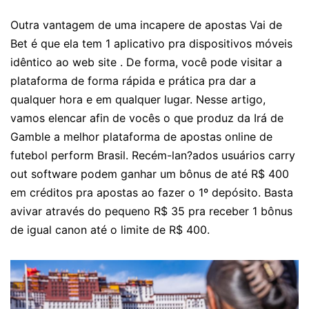
Outra vantagem de uma incapere de apostas Vai de
Bet é que ela tem 1 aplicativo pra dispositivos móveis
idêntico ao web site . De forma, você pode visitar a
plataforma de forma rápida e prática pra dar a
qualquer hora e em qualquer lugar. Nesse artigo,
vamos elencar afin de vocês o que produz da Irá de
Gamble a melhor plataforma de apostas online de
futebol perform Brasil. Recém-lan?ados usuários carry
out software podem ganhar um bônus de até R$ 400
em créditos pra apostas ao fazer o 1º depósito. Basta
avivar através do pequeno R$ 35 pra receber 1 bônus
de igual canon até o limite de R$ 400.