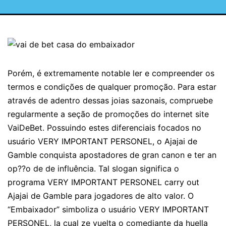
Porém, é extremamente notable ler e compreender os
termos e condições de qualquer promoção. Para estar
através de adentro dessas joias sazonais, compruebe
regularmente a seção de promoções do internet site
VaiDeBet. Possuindo estes diferenciais focados no
usuário VERY IMPORTANT PERSONEL, o Ajajai de
Gamble conquista apostadores de gran canon e ter an
op??o de de influência. Tal slogan significa o
programa VERY IMPORTANT PERSONEL carry out
Ajajai de Gamble para jogadores de alto valor. O
“Embaixador” simboliza o usuário VERY IMPORTANT
PERSONEL, la cual ze vuelta o comediante da huella