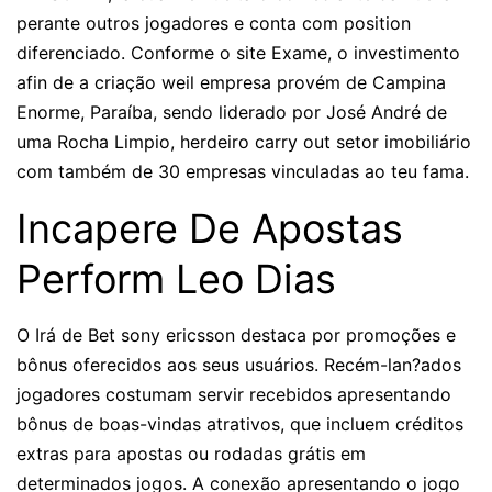
perante outros jogadores e conta com position
diferenciado. Conforme o site Exame, o investimento
afin de a criação weil empresa provém de Campina
Enorme, Paraíba, sendo liderado por José André de
uma Rocha Limpio, herdeiro carry out setor imobiliário
com também de 30 empresas vinculadas ao teu fama.
Incapere De Apostas
Perform Leo Dias
O Irá de Bet sony ericsson destaca por promoções e
bônus oferecidos aos seus usuários. Recém-lan?ados
jogadores costumam servir recebidos apresentando
bônus de boas-vindas atrativos, que incluem créditos
extras para apostas ou rodadas grátis em
determinados jogos. A conexão apresentando o jogo