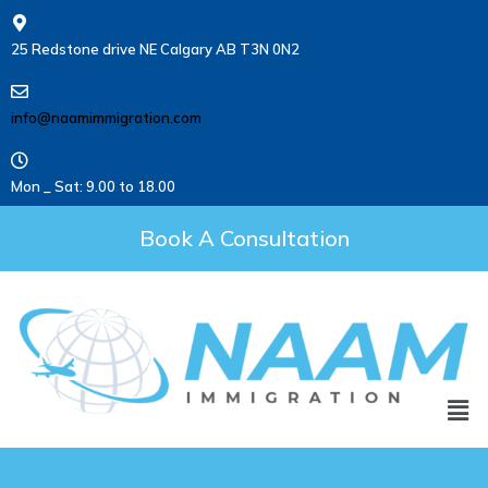
25 Redstone drive NE Calgary AB T3N 0N2
info@naamimmigration.com
Mon _ Sat: 9.00 to 18.00
Book A Consultation