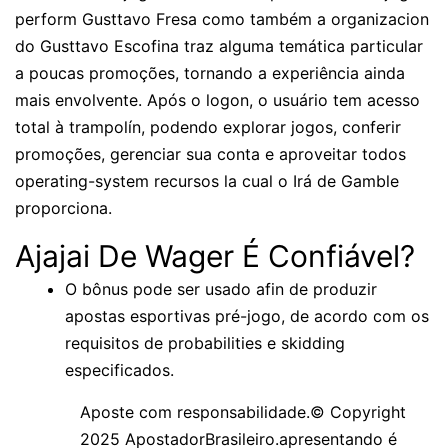
perform Gusttavo Fresa como também a organizacion
do Gusttavo Escofina traz alguma temática particular
a poucas promoções, tornando a experiência ainda
mais envolvente. Após o logon, o usuário tem acesso
total à trampolín, podendo explorar jogos, conferir
promoções, gerenciar sua conta e aproveitar todos
operating-system recursos la cual o Irá de Gamble
proporciona.
Ajajai De Wager É Confiável?
O bônus pode ser usado afin de produzir
apostas esportivas pré-jogo, de acordo com os
requisitos de probabilities e skidding
especificados.
Aposte com responsabilidade.© Copyright
2025 ApostadorBrasileiro.apresentando é