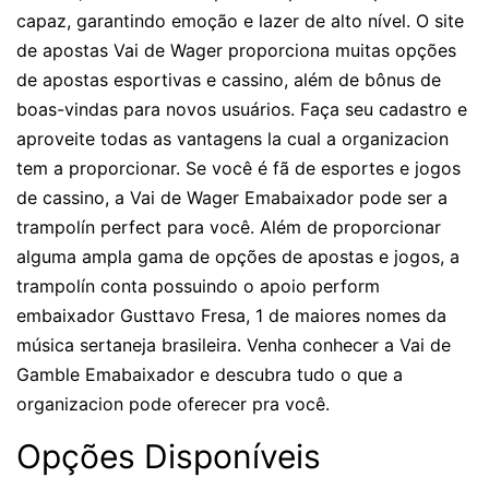
capaz, garantindo emoção e lazer de alto nível. O site
de apostas Vai de Wager proporciona muitas opções
de apostas esportivas e cassino, além de bônus de
boas-vindas para novos usuários. Faça seu cadastro e
aproveite todas as vantagens la cual a organizacion
tem a proporcionar. Se você é fã de esportes e jogos
de cassino, a Vai de Wager Emabaixador pode ser a
trampolín perfect para você. Além de proporcionar
alguma ampla gama de opções de apostas e jogos, a
trampolín conta possuindo o apoio perform
embaixador Gusttavo Fresa, 1 de maiores nomes da
música sertaneja brasileira. Venha conhecer a Vai de
Gamble Emabaixador e descubra tudo o que a
organizacion pode oferecer pra você.
Opções Disponíveis