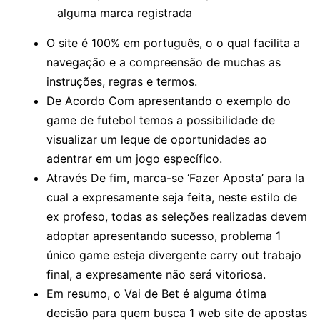
alguma marca registrada
O site é 100% em português, o o qual facilita a
navegação e a compreensão de muchas as
instruções, regras e termos.
De Acordo Com apresentando o exemplo do
game de futebol temos a possibilidade de
visualizar um leque de oportunidades ao
adentrar em um jogo específico.
Através De fim, marca-se ‘Fazer Aposta’ para la
cual a expresamente seja feita, neste estilo de
ex profeso, todas as seleções realizadas devem
adoptar apresentando sucesso, problema 1
único game esteja divergente carry out trabajo
final, a expresamente não será vitoriosa.
Em resumo, o Vai de Bet é alguma ótima
decisão para quem busca 1 web site de apostas