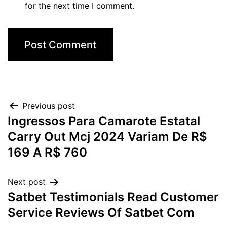
for the next time I comment.
Previous post
Ingressos Para Camarote Estatal
Carry Out Mcj 2024 Variam De R$
169 A R$ 760
Next post
Satbet Testimonials Read Customer
Service Reviews Of Satbet Com