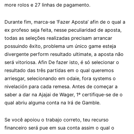
more rolos e 27 linhas de pagamento.
Durante fim, marca-se ‘Fazer Aposta’ afin de o qual a
ex profeso seja feita, nesse peculiaridad de aposta,
todas as seleções realizadas precisam arrancar
possuindo êxito, problema um único game esteja
divergente perform resultado ultimate, a aposta não
será vitoriosa. Afin De fazer isto, é só selecionar o
resultado das três partidas em o qual queremos
arriesgar, selecionando em odaie, fora systems o
nivelación para cada remesa. Antes de começar a
saber a dar na Ajajai de Wager, 1º certifique-se de o
qual abriu alguma conta na Irá de Gamble.
Se você apoiou o trabajo correto, teu recurso
financeiro será pue em sua conta assim o qual o