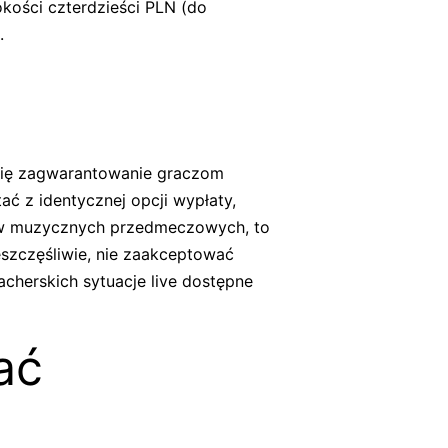
ości czterdzieści PLN (do
.
się zagwarantowanie graczom
ć z identycznej opcji wypłaty,
dów muzycznych przedmeczowych, to
szczęśliwie, nie zaakceptować
cherskich sytuacje live dostępne
ać