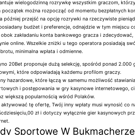
rantuje wielogodzinną rozrywkę wszystkim graczom, którzy
a początek można rozpocząć od momentu bezpłatnych kom
 później przejść na opcję rozrywki na rzeczywiste pieniąd
osiadany budżet i preferencje, odnajdzie w tym miejscu c
obok zakładaniu konta bankowego gracza i zdecydować, 
ynie online. Wszelkie zniżki u tego operatora posiadają s
obrotu, minimalna wpłata i odmienne.
yno 20Bet proponuje dużą selekcję, spośród ponad 2.000 
towymi, które odpowiadają każdemu profilom graczy.
ony hazardowe, które łączą w samemu możliwość stawiani
rtowych i postępowania w gry kasynowe internetowego, ci
az większą popularnością wśród Polaków.
 aktywować tę ofertę, Twój inny wpłaty musi wynosić co n
ścdziesięciu,00 zł i dotyczy wyłącznie gier kasynowych pr
rnet.
ady Sportowe W Bukmacherze