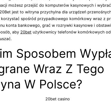
uacji możesz przejść do komputerów kasynowych i wybrać
20Bet jest to witryna przychylna dla urządzeń przenośnyc
z korzystać spośród przypadkowego komórkowy wraz z pr
anu konta bankowego, grać w rozrywki kasynowe i obstawi
posób, aby
20bet
użytkownicy telefonów komórkowych odrz
uszać.
im Sposobem Wypła
rane Wraz Z Tego
yna W Polsce?