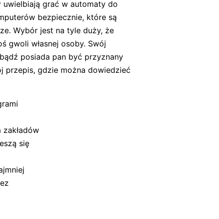
 uwielbiają grać w automaty do
puterów bezpiecznie, które są
ze. Wybór jest na tyle duży, że
oś gwoli własnej osoby. Swój
bądź posiada pan być przyznany
wój przepis, gdzie można dowiedzieć
grami
a zakładów
eszą się
ajmniej
zez