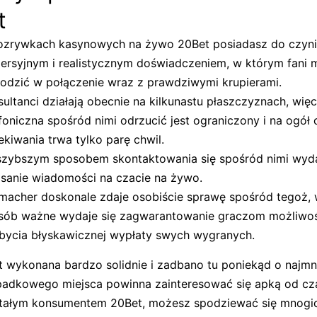
t
ozrywkach kasynowych na żywo 20Bet posiadasz do czyni
ersyjnym i realistycznym doświadczeniem, w którym fani
odzić w połączenie wraz z prawdziwymi krupierami.
sultanci działają obecnie na kilkunastu płaszczyznach, wi
foniczna spośród nimi odrzucić jest ograniczony i na ogół 
kiwania trwa tylko parę chwil.
szybszym sposobem skontaktowania się spośród nimi wyda
isanie wiadomości na czacie na żywo.
macher doskonale zdaje osobiście sprawę spośród tegoż, w
sób ważne wydaje się zagwarantowanie graczom możliwoś
bycia błyskawicznej wypłaty swych wygranych.
t wykonana bardzo solidnie i zadbano tu poniekąd o najmni
ypadkowego miejsca powinna zainteresować się apką od cz
 stałym konsumentem 20Bet, możesz spodziewać się mnogic