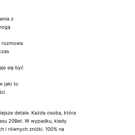
enia z
 mogą
ęc rozmowa
czas
je się być
 jaki to
ci
ejsze detale. Każda osoba, która
asu 20Bet. W wypadku, kiedy
h i równych zniżki. 100% na