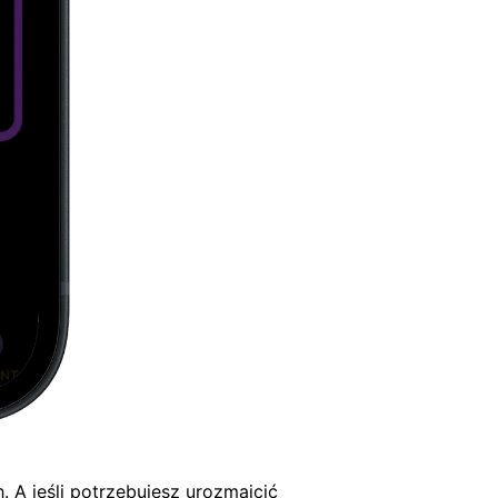
. A jeśli potrzebujesz urozmaicić