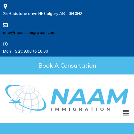
25 Redstone drive NE Calgary AB T3N 0N2
info@naamimmigration.com
Mon _ Sat: 9.00 to 18.00
Book A Consultation