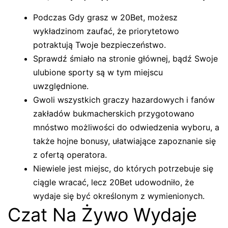
Podczas Gdy grasz w 20Bet, możesz
wykładzinom zaufać, że priorytetowo
potraktują Twoje bezpieczeństwo.
Sprawdź śmiało na stronie głównej, bądź Swoje
ulubione sporty są w tym miejscu
uwzględnione.
Gwoli wszystkich graczy hazardowych i fanów
zakładów bukmacherskich przygotowano
mnóstwo możliwości do odwiedzenia wyboru, a
także hojne bonusy, ułatwiające zapoznanie się
z ofertą operatora.
Niewiele jest miejsc, do których potrzebuje się
ciągle wracać, lecz 20Bet udowodniło, że
wydaje się być określonym z wymienionych.
Czat Na Żywo Wydaje