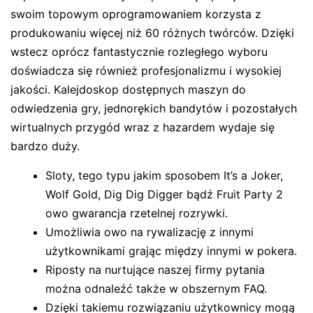
swoim topowym oprogramowaniem korzysta z
produkowaniu więcej niż 60 różnych twórców. Dzięki
wstecz oprócz fantastycznie rozległego wyboru
doświadcza się również profesjonalizmu i wysokiej
jakości. Kalejdoskop dostępnych maszyn do
odwiedzenia gry, jednorękich bandytów i pozostałych
wirtualnych przygód wraz z hazardem wydaje się
bardzo duży.
Sloty, tego typu jakim sposobem It’s a Joker,
Wolf Gold, Dig Dig Digger bądź Fruit Party 2
owo gwarancja rzetelnej rozrywki.
Umożliwia owo na rywalizację z innymi
użytkownikami grając między innymi w pokera.
Riposty na nurtujące naszej firmy pytania
można odnaleźć także w obszernym FAQ.
Dzięki takiemu rozwiązaniu użytkownicy mogą