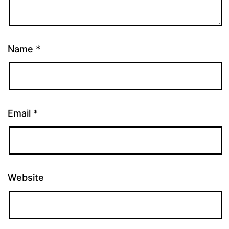
Name
*
Email
*
Website