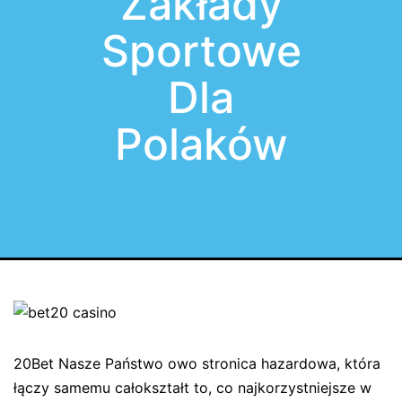
Zakłady
Sportowe
Dla
Polaków
20Bet Nasze Państwo owo stronica hazardowa, która
łączy samemu całokształt to, co najkorzystniejsze w