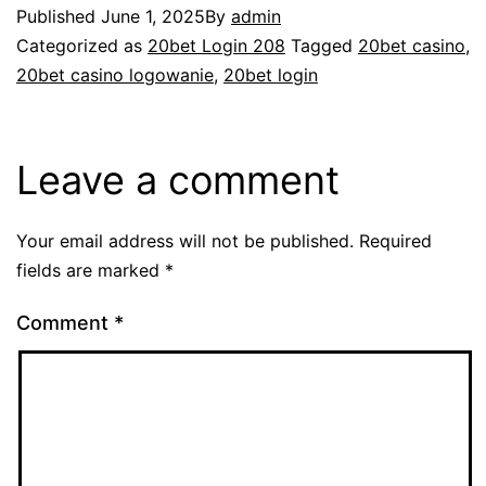
Published
June 1, 2025
By
admin
Categorized as
20bet Login 208
Tagged
20bet casino
,
20bet casino logowanie
,
20bet login
Leave a comment
Your email address will not be published.
Required
fields are marked
*
Comment
*