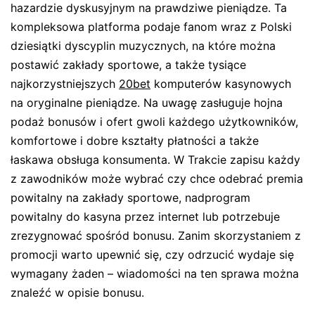
hazardzie dyskusyjnym na prawdziwe pieniądze. Ta
kompleksowa platforma podaje fanom wraz z Polski
dziesiątki dyscyplin muzycznych, na które można
postawić zakłady sportowe, a także tysiące
najkorzystniejszych
20bet
komputerów kasynowych
na oryginalne pieniądze. Na uwagę zasługuje hojna
podaż bonusów i ofert gwoli każdego użytkowników,
komfortowe i dobre kształty płatności a także
łaskawa obsługa konsumenta. W Trakcie zapisu każdy
z zawodników może wybrać czy chce odebrać premia
powitalny na zakłady sportowe, nadprogram
powitalny do kasyna przez internet lub potrzebuje
zrezygnować spośród bonusu. Zanim skorzystaniem z
promocji warto upewnić się, czy odrzucić wydaje się
wymagany żaden – wiadomości na ten sprawa można
znaleźć w opisie bonusu.