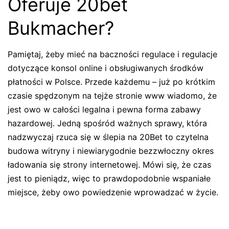
Oferuje 20bet
Bukmacher?
Pamiętaj, żeby mieć na baczności regulace i regulacje
dotyczące konsol online i obsługiwanych środków
płatności w Polsce. Przede każdemu – już po krótkim
czasie spędzonym na tejże stronie www wiadomo, że
jest owo w całości legalna i pewna forma zabawy
hazardowej. Jedną spośród ważnych sprawy, która
nadzwyczaj rzuca się w ślepia na 20Bet to czytelna
budowa witryny i niewiarygodnie bezzwłoczny okres
ładowania się strony internetowej. Mówi się, że czas
jest to pieniądz, więc to prawdopodobnie wspaniałe
miejsce, żeby owo powiedzenie wprowadzać w życie.