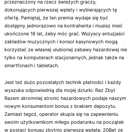
przeznaczony na rzecz świeżych graczy,
dokonujących pierwszej wpłaty i wybierających tę
ofertę. Pamiętaj, że ten premia wydaje się być
dostępny jednorazowo na kontrahenta i musisz mieć
ukończone 18 lat, żeby móc grać. Wszyscy entuzjaści
zakładów muzycznych i konsol kasynowych mogą
korzystać ze własnej ulubionej zabawy hazardowej nie
tylko na komputerach stacjonarnych, jednak także na
smartfonach i tabletach.
Jest też dużo pozostałych technik płatności i każdy
wyszuka odpowiednią dla mojej dziurki. Raz Zbyt
Razem skromniej stronic hazardowych podaje naszym
nowym konsumentom bonus z brakiem depozytu.
Zamiast tegoż, operator skupia się na zapewnieniu
swoim użytkownikom miłego podarunku na początek
w postaci bonusu zbytnio pierwszą wpłatę. 20Bet ze