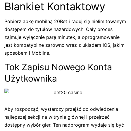
Blankiet Kontaktowy
Pobierz apkę mobilną 20Bet i raduj się nielimitowanym
dostępem do tytułów hazardowych. Cały proces
zajmuje wyłącznie parę minutek, a oprogramowanie
jest kompatybilne zarówno wraz z układem IOS, jakim
sposobem i Mobilne.
Tok Zapisu Nowego Konta
Użytkownika
Aby rozpocząć, wystarczy przejść do odwiedzenia
najlepszej sekcji na witrynie głównej i przejrzeć
dostępny wybór gier. Ten nadprogram wydaje się być