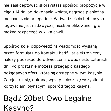
nie zaakceptować skorzystasz spośród propozycje w
ciągu 14 dni od dokonania wpłaty, nagroda pieniężna
mechanicznie przepadnie. W dwadzieścia bet kasyno
logowanie jest nadzwyczaj nieskomplikowane i grę
można rozpocząć w kilka chwil.
Spośród kolei odpowiedź na wiadomość wysłaną
przez formularz do kontaktu bądź list elektroniczny
należy poczekać do odwiedzenia dwudziestu czterech
dni. Po prostu nie możesz przegapić każdego
pożądanych ofert, które są dostępne w tym kasynie.
Zarejestruj się, dokonaj wpłaty i ciesz się wszystkimi
korzyściami płynącymi spośród tegoż kasyna.
Bądź 20bet Owo Legalne
Kasyno?