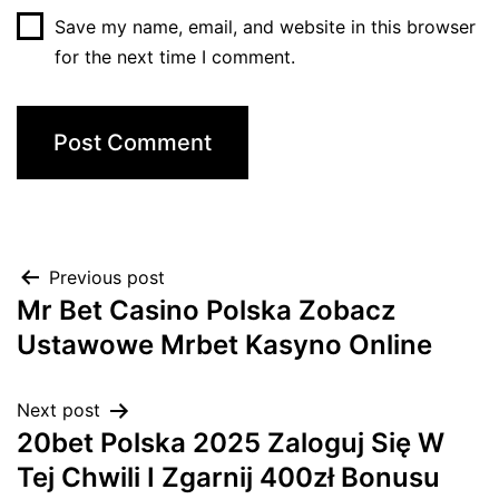
Save my name, email, and website in this browser
for the next time I comment.
Previous post
Mr Bet Casino Polska Zobacz
Ustawowe Mrbet Kasyno Online
Next post
20bet Polska 2025 Zaloguj Się W
Tej Chwili I Zgarnij 400zł Bonusu