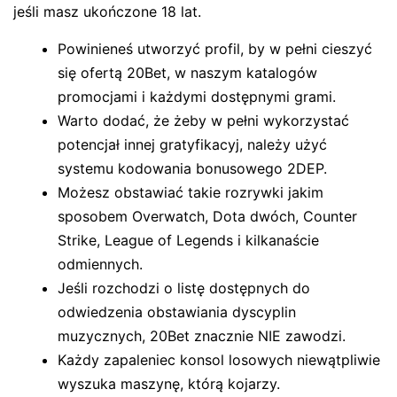
jeśli masz ukończone 18 lat.
Powinieneś utworzyć profil, by w pełni cieszyć
się ofertą 20Bet, w naszym katalogów
promocjami i każdymi dostępnymi grami.
Warto dodać, że żeby w pełni wykorzystać
potencjał innej gratyfikacyj, należy użyć
systemu kodowania bonusowego 2DEP.
Możesz obstawiać takie rozrywki jakim
sposobem Overwatch, Dota dwóch, Counter
Strike, League of Legends i kilkanaście
odmiennych.
Jeśli rozchodzi o listę dostępnych do
odwiedzenia obstawiania dyscyplin
muzycznych, 20Bet znacznie NIE zawodzi.
Każdy zapaleniec konsol losowych niewątpliwie
wyszuka maszynę, którą kojarzy.