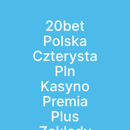
20bet
Polska
Czterysta
Pln
Kasyno
Premia
Plus