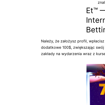
zna
Et™ 
Inte
Betti
Należy, że założysz profil, wpłaci
dodatkowe 100$, zwiększając swój s
zakłady na wydarzenia wraz z kursem