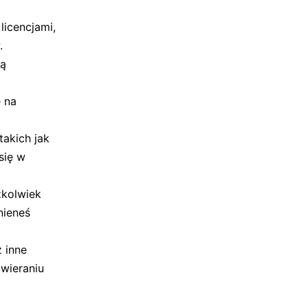
icencjami,
.
gą
 na
takich jak
się w
zkolwiek
nieneś
 inne
awieraniu