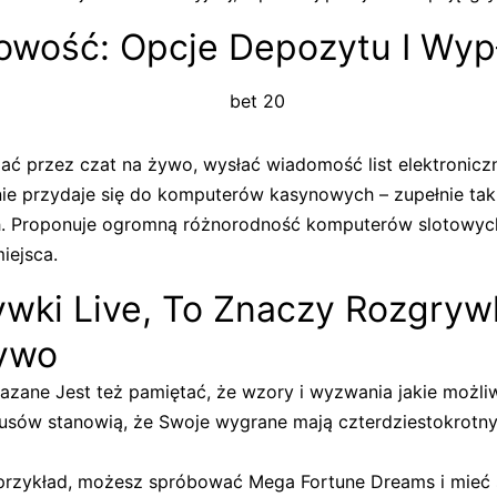
owość: Opcje Depozytu I Wyp
ć przez czat na żywo, wysłać wiadomość list elektronic
nie przydaje się do komputerów kasynowych – zupełnie ta
 Proponuje ogromną różnorodność komputerów slotowych w
miejsca.
ywki Live, To Znaczy Rozgryw
ywo
azane Jest też pamiętać, że wzory i wyzwania jakie możli
usów stanowią, że Swoje wygrane mają czterdziestokrot
przykład, możesz spróbować Mega Fortune Dreams i mieć 