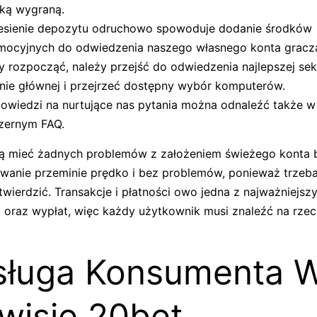
lką wygraną.
esienie depozytu odruchowo spowoduje dodanie środków
mocyjnych do odwiedzenia naszego własnego konta gracz
y rozpocząć, należy przejść do odwiedzenia najlepszej sek
onie głównej i przejrzeć dostępny wybór komputerów.
owiedzi na nurtujące nas pytania można odnaleźć także w
zernym FAQ.
ędą mieć żadnych problemów z założeniem świeżego konta
wanie przeminie prędko i bez problemów, ponieważ trzeba
twierdzić. Transakcje i płatności owo jedna z najważniejszy
 oraz wypłat, więc każdy użytkownik musi znaleźć na rzec
sługa Konsumenta 
wisie 20bet