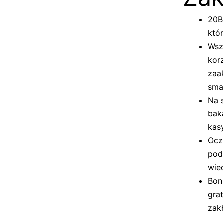
20B
któ
Wsz
kor
zaa
smar
Na 
bak
kasy
Ocz
pod
wie
Bon
gra
zak