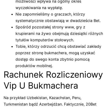
możliwości wpływa na ogólny okres
wyczekiwania na wypłatę.
Nie zapomnieliśmy o graczach, którzy
systematycznie obstawiają w dwadzieścia Bet.
Spośród pozostałej strony www, gry z
krupierami na żywo obejmują dziesiątki różnych
tytułów komputerów stołowych.
Tobie, którzy odrzucić chcą obstawiać zakłady
poprzez stronę bukmachera, mogą uzyskać
dostęp do swego konta zbytnio pomocą
produktów mobilnej.
Rachunek Rozliczeniowy
Vip U Bukmachera
Na przykład Uzbekistan, Kazachstan, Peru,
Turkmenistan bądź Azerbejdżan. Faktycznie, 20Bet