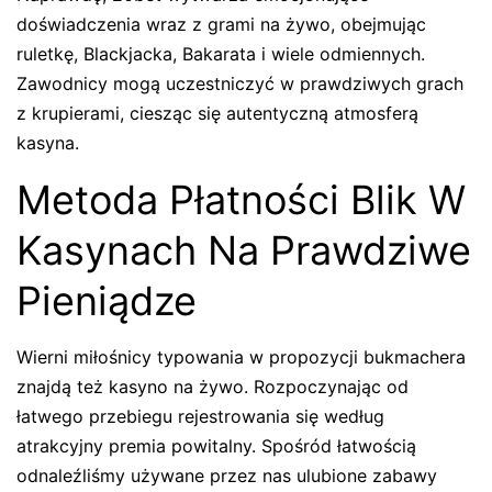
doświadczenia wraz z grami na żywo, obejmując
ruletkę, Blackjacka, Bakarata i wiele odmiennych.
Zawodnicy mogą uczestniczyć w prawdziwych grach
z krupierami, ciesząc się autentyczną atmosferą
kasyna.
Metoda Płatności Blik W
Kasynach Na Prawdziwe
Pieniądze
Wierni miłośnicy typowania w propozycji bukmachera
znajdą też kasyno na żywo. Rozpoczynając od
łatwego przebiegu rejestrowania się według
atrakcyjny premia powitalny. Spośród łatwością
odnaleźliśmy używane przez nas ulubione zabawy