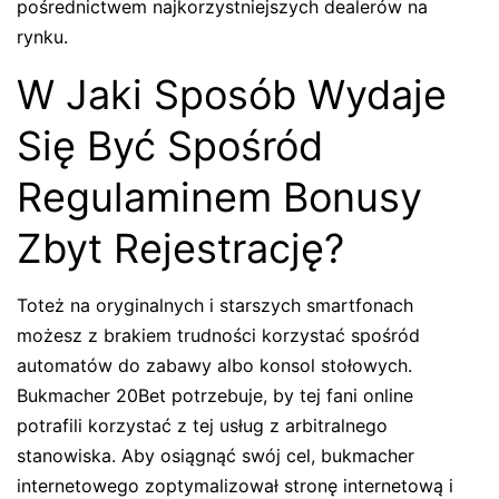
pośrednictwem najkorzystniejszych dealerów na
rynku.
W Jaki Sposób Wydaje
Się Być Spośród
Regulaminem Bonusy
Zbyt Rejestrację?
Toteż na oryginalnych i starszych smartfonach
możesz z brakiem trudności korzystać spośród
automatów do zabawy albo konsol stołowych.
Bukmacher 20Bet potrzebuje, by tej fani online
potrafili korzystać z tej usług z arbitralnego
stanowiska. Aby osiągnąć swój cel, bukmacher
internetowego zoptymalizował stronę internetową i