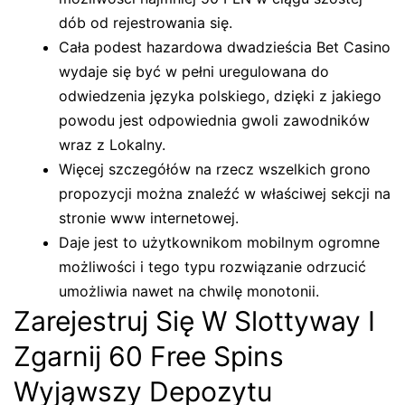
dób od rejestrowania się.
Cała podest hazardowa dwadzieścia Bet Casino
wydaje się być w pełni uregulowana do
odwiedzenia języka polskiego, dzięki z jakiego
powodu jest odpowiednia gwoli zawodników
wraz z Lokalny.
Więcej szczegółów na rzecz wszelkich grono
propozycji można znaleźć w właściwej sekcji na
stronie www internetowej.
Daje jest to użytkownikom mobilnym ogromne
możliwości i tego typu rozwiązanie odrzucić
umożliwia nawet na chwilę monotonii.
Zarejestruj Się W Slottyway I
Zgarnij 60 Free Spins
Wyjąwszy Depozytu