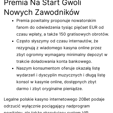
Premia Na Start Gwoli
Nowych Zawodników
Premia powitalny proponuje nowatorskim
fanom do odwiedzenia tysiąc pięćset EUR od
czasu wpłaty, a także 150 gratisowych obrotów.
Często słyszymy od czasu internautów, że
rezygnują z wiadomego kasyna online przez
zbyt ogromny wymagany minimalny depozyt w
trakcie doładowania konta bankowego.
Naszym konsumentom oferuje okazałą listę
wydarzeń i dyscyplin muzycznych i długą listę
konsol w kasynie online, dostępnych zbyt
darmo i zbyt oryginalne pieniądze.
Legalne polskie kasyno internetowego 20Bet podaje
odrzucić wyłącznie pociągający nadprogram
powitalny, ale także ekscytujący system VIP.