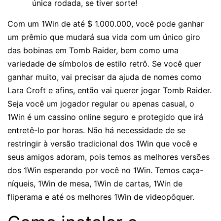
única rodada, se tiver sorte!
Com um 1Win de até $ 1.000.000, você pode ganhar
um prêmio que mudará sua vida com um único giro
das bobinas em Tomb Raider, bem como uma
variedade de símbolos de estilo retrô. Se você quer
ganhar muito, vai precisar da ajuda de nomes como
Lara Croft e afins, então vai querer jogar Tomb Raider.
Seja você um jogador regular ou apenas casual, o
1Win é um cassino online seguro e protegido que irá
entretê-lo por horas. Não há necessidade de se
restringir à versão tradicional dos 1Win que você e
seus amigos adoram, pois temos as melhores versões
dos 1Win esperando por você no 1Win. Temos caça-
níqueis, 1Win de mesa, 1Win de cartas, 1Win de
fliperama e até os melhores 1Win de videopôquer.