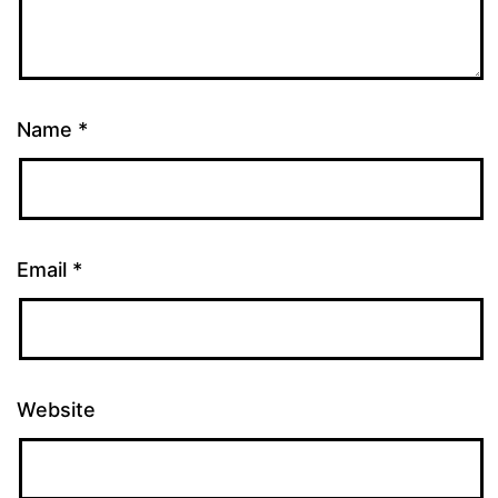
Name
*
Email
*
Website