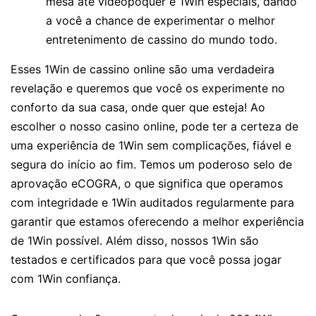
mesa até videopôquer e 1Win especiais, dando
a você a chance de experimentar o melhor
entretenimento de cassino do mundo todo.
Esses 1Win de cassino online são uma verdadeira
revelação e queremos que você os experimente no
conforto da sua casa, onde quer que esteja! Ao
escolher o nosso casino online, pode ter a certeza de
uma experiência de 1Win sem complicações, fiável e
segura do início ao fim. Temos um poderoso selo de
aprovação eCOGRA, o que significa que operamos
com integridade e 1Win auditados regularmente para
garantir que estamos oferecendo a melhor experiência
de 1Win possível. Além disso, nossos 1Win são
testados e certificados para que você possa jogar
com 1Win confiança.