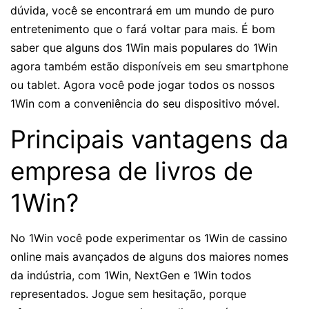
dúvida, você se encontrará em um mundo de puro
entretenimento que o fará voltar para mais. É bom
saber que alguns dos 1Win mais populares do 1Win
agora também estão disponíveis em seu smartphone
ou tablet. Agora você pode jogar todos os nossos
1Win com a conveniência do seu dispositivo móvel.
Principais vantagens da
empresa de livros de
1Win?
No 1Win você pode experimentar os 1Win de cassino
online mais avançados de alguns dos maiores nomes
da indústria, com 1Win, NextGen e 1Win todos
representados. Jogue sem hesitação, porque