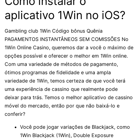
Como instalar o
aplicativo 1Win no iOS?
Gambling club 1Win Código bônus Quênia
PAGAMENTOS INSTANTÂNEOS SEM COMISSÕES No
1Win Online Casino, queremos dar a você o máximo de
opções possível e oferecer o melhor em 1Win online.
Com uma variedade de métodos de pagamento,
ótimos programas de fidelidade e uma ampla
variedade de 1Win, temos certeza de que você terá
uma experiência de cassino que realmente pode
deixar para trás. Temos o melhor aplicativo de cassino
móvel do mercado, então por que não baixá-lo e
conferir?
Você pode jogar variações de Blackjack, como
1Win Blackjack (1Win), Double Exposure