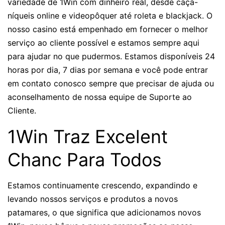
variedade de 1Win com dinheiro real, desde caça-
níqueis online e videopôquer até roleta e blackjack. O
nosso casino está empenhado em fornecer o melhor
serviço ao cliente possível e estamos sempre aqui
para ajudar no que pudermos. Estamos disponíveis 24
horas por dia, 7 dias por semana e você pode entrar
em contato conosco sempre que precisar de ajuda ou
aconselhamento de nossa equipe de Suporte ao
Cliente.
1Win Traz Excelent
Chanc Para Todos
Estamos continuamente crescendo, expandindo e
levando nossos serviços e produtos a novos
patamares, o que significa que adicionamos novos