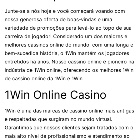
Junte-se a nós hoje e você começará voando com
nossa generosa oferta de boas-vindas e uma
variedade de promoções para levá-lo ao topo de sua
carreira de jogador! Considerado um dos maiores e
melhores cassinos online do mundo, com uma longa e
bem-sucedida história, o 1Win mantém os jogadores
entretidos há anos. Nosso cassino online é pioneiro na
indústria de 1Win online, oferecendo os melhores 1Win
de cassino online da 1Win e 1Win.
1Win Online Casino
1Win é uma das marcas de cassino online mais antigas
e respeitadas que surgiram no mundo virtual.
Garantimos que nossos clientes sejam tratados com o
mais alto nível de profissionalismo e atendimento ao