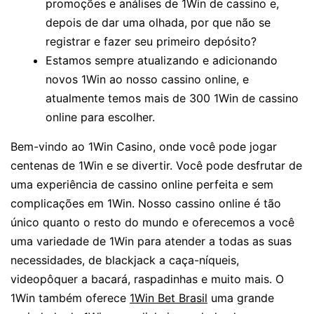
promoções e análises de 1Win de cassino e,
depois de dar uma olhada, por que não se
registrar e fazer seu primeiro depósito?
Estamos sempre atualizando e adicionando
novos 1Win ao nosso cassino online, e
atualmente temos mais de 300 1Win de cassino
online para escolher.
Bem-vindo ao 1Win Casino, onde você pode jogar
centenas de 1Win e se divertir. Você pode desfrutar de
uma experiência de cassino online perfeita e sem
complicações em 1Win. Nosso cassino online é tão
único quanto o resto do mundo e oferecemos a você
uma variedade de 1Win para atender a todas as suas
necessidades, de blackjack a caça-níqueis,
videopôquer a bacará, raspadinhas e muito mais. O
1Win também oferece
1Win Bet Brasil
uma grande