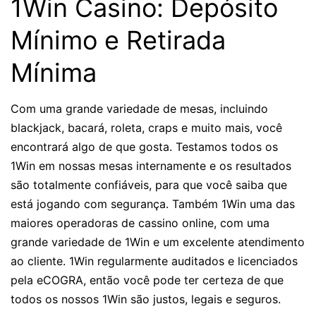
1Win Casino: Depósito
Mínimo e Retirada
Mínima
Com uma grande variedade de mesas, incluindo
blackjack, bacará, roleta, craps e muito mais, você
encontrará algo de que gosta. Testamos todos os
1Win em nossas mesas internamente e os resultados
são totalmente confiáveis, para que você saiba que
está jogando com segurança. Também 1Win uma das
maiores operadoras de cassino online, com uma
grande variedade de 1Win e um excelente atendimento
ao cliente. 1Win regularmente auditados e licenciados
pela eCOGRA, então você pode ter certeza de que
todos os nossos 1Win são justos, legais e seguros.