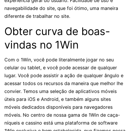
experiência geral do usuário. Facilidade de uso e
navegabilidade do site, que foi ótimo, uma maneira
diferente de trabalhar no site.
Obter curva de boas-
vindas no 1Win
Com o 1Win, você pode literalmente jogar no seu
celular ou tablet, e você pode acessar de qualquer
lugar. Você pode assistir a ação de qualquer ângulo e
acessar todos os recursos da maneira que melhor lhe
convier. Temos uma seleção de aplicativos móveis
úteis para iOS e Android, e também alguns sites
móveis dedicados disponíveis para navegadores
móveis. No centro de nossa gama de 1Win de caça-
níqueis e cassino está uma plataforma de software
1Win exclusiva e bem estabelecida, que fizemos nossa