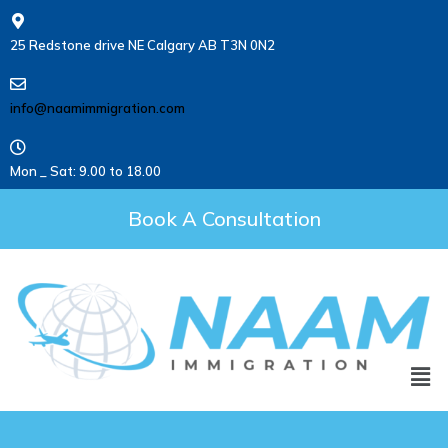
25 Redstone drive NE Calgary AB T3N 0N2
info@naamimmigration.com
Mon _ Sat: 9.00 to 18.00
Book A Consultation