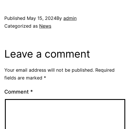
Published
May 15, 2024
By
admin
Categorized as
News
Leave a comment
Your email address will not be published.
Required
fields are marked
*
Comment
*