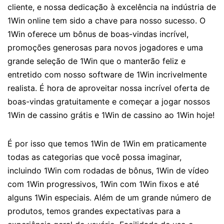
cliente, e nossa dedicação à excelência na indústria de
1Win online tem sido a chave para nosso sucesso. O
1Win oferece um bônus de boas-vindas incrível,
promoções generosas para novos jogadores e uma
grande seleção de 1Win que o manterão feliz e
entretido com nosso software de 1Win incrivelmente
realista. É hora de aproveitar nossa incrível oferta de
boas-vindas gratuitamente e começar a jogar nossos
1Win de cassino grátis e 1Win de cassino ao 1Win hoje!
É por isso que temos 1Win de 1Win em praticamente
todas as categorias que você possa imaginar,
incluindo 1Win com rodadas de bônus, 1Win de vídeo
com 1Win progressivos, 1Win com 1Win fixos e até
alguns 1Win especiais. Além de um grande número de
produtos, temos grandes expectativas para a