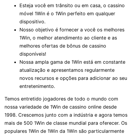
Esteja você em trânsito ou em casa, o cassino
móvel 1Win é o 1Win perfeito em qualquer
dispositivo.
Nosso objetivo é fornecer a você os melhores
1Win, o melhor atendimento ao cliente e as
melhores ofertas de bônus de cassino
disponíveis!
Nossa ampla gama de 1Win está em constante
atualização e apresentamos regularmente
novos recursos e opções para adicionar ao seu
entretenimento.
Temos entretido jogadores de todo o mundo com
nossa variedade de 1Win de cassino online desde
1998. Crescemos junto com a indústria e agora temos
mais de 500 1Win de classe mundial para oferecer. Os
populares 1Win de 1Win da 1Win são particularmente