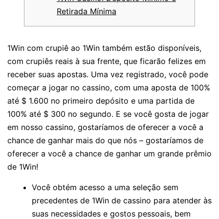
Retirada Mínima
1Win com crupiê ao 1Win também estão disponíveis,
com crupiês reais à sua frente, que ficarão felizes em
receber suas apostas. Uma vez registrado, você pode
começar a jogar no cassino, com uma aposta de 100%
até $ 1.600 no primeiro depósito e uma partida de
100% até $ 300 no segundo. E se você gosta de jogar
em nosso cassino, gostaríamos de oferecer a você a
chance de ganhar mais do que nós – gostaríamos de
oferecer a você a chance de ganhar um grande prêmio
de 1Win!
Você obtém acesso a uma seleção sem
precedentes de 1Win de cassino para atender às
suas necessidades e gostos pessoais, bem