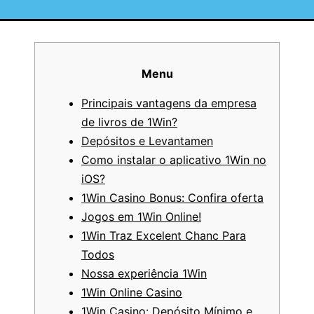
Menu
Principais vantagens da empresa
de livros de 1Win?
Depósitos e Levantamen
Como instalar o aplicativo 1Win no
iOS?
1Win Casino Bonus: Confira oferta
Jogos em 1Win Online!
1Win Traz Excelent Chanc Para
Todos
Nossa experiência 1Win
1Win Online Casino
1Win Casino: Depósito Mínimo e