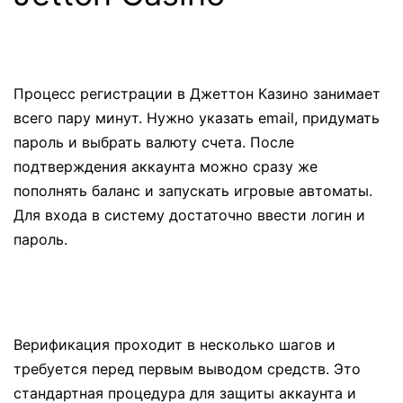
Процесс регистрации в Джеттон Казино занимает
всего пару минут. Нужно указать email, придумать
пароль и выбрать валюту счета. После
подтверждения аккаунта можно сразу же
пополнять баланс и запускать игровые автоматы.
Для входа в систему достаточно ввести логин и
пароль.
Верификация проходит в несколько шагов и
требуется перед первым выводом средств. Это
стандартная процедура для защиты аккаунта и