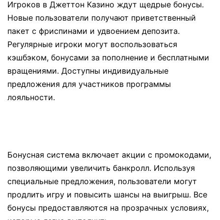
Игроков в Джеттон Казино ждут щедрые бонусы.
Новые пользователи получают приветственный
пакет с фриспинами и удвоением депозита.
Регулярные игроки могут воспользоваться
кэшбэком, бонусами за пополнение и бесплатными
вращениями. Доступны индивидуальные
предложения для участников программы
лояльности.
Бонусная система включает акции с промокодами,
позволяющими увеличить банкролл. Используя
специальные предложения, пользователи могут
продлить игру и повысить шансы на выигрыш. Все
бонусы предоставляются на прозрачных условиях,