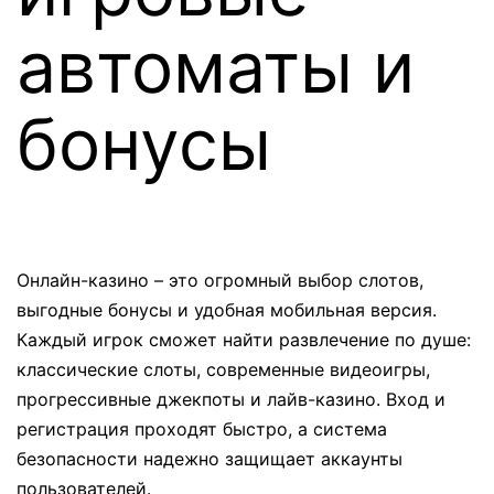
автоматы и
бонусы
Онлайн-казино – это огромный выбор слотов,
выгодные бонусы и удобная мобильная версия.
Каждый игрок сможет найти развлечение по душе:
классические слоты, современные видеоигры,
прогрессивные джекпоты и лайв-казино. Вход и
регистрация проходят быстро, а система
безопасности надежно защищает аккаунты
пользователей.