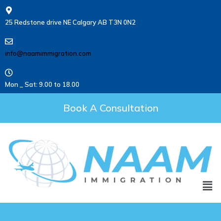
25 Redstone drive NE Calgary AB T3N 0N2
info@naamimmigration.com
Mon _ Sat: 9.00 to 18.00
Book A Consultation