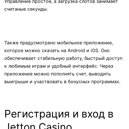
Управление простое, а загрузка слотов занимает
считаные секунды.
Также предусмотрено мобильное приложение,
которое можно скачать на Android и iOS. Оно
обеспечивает стабильную работу, быстрый доступ
к любимым играм и удобный интерфейс. Через
приложение можно пополнять счет, выводить
выигрыши и участвовать в бонусных программах.
Регистрация и вход в
Jetton Casino