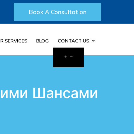
Book A Consultation
R SERVICES
BLOG
CONTACT US
кими Шансами