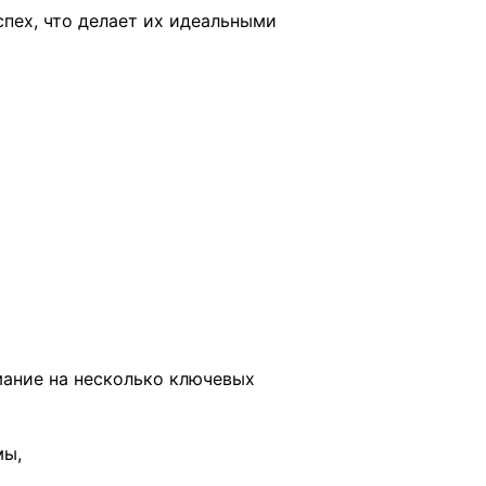
пех, что делает их идеальными
мание на несколько ключевых
мы,