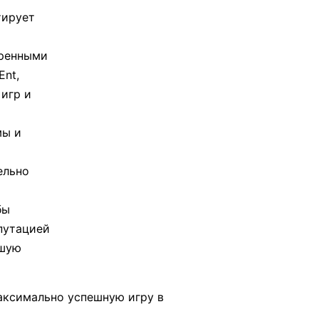
тирует
ренными
Ent,
 игр и
мы и
ельно
бы
путацией
чшую
аксимально успешную игру в