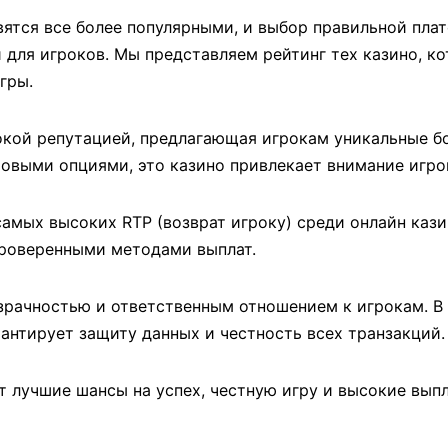
овятся все более популярными, и выбор правильной пл
 для игроков. Мы представляем рейтинг тех казино, к
гры.
окой репутацией, предлагающая игрокам уникальные б
овыми опциями, это казино привлекает внимание игро
самых высоких RTP (возврат игроку) среди онлайн кази
проверенными методами выплат.
зрачностью и ответственным отношением к игрокам. В
рантирует защиту данных и честность всех транзакций.
т лучшие шансы на успех, честную игру и высокие выпл