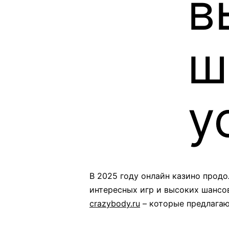
в
ш
у
В 2025 году онлайн казино прод
интересных игр и высоких шансов
crazybody.ru
– которые предлагаю