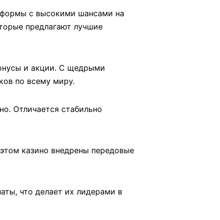
атформы с высокими шансами на
оторые предлагают лучшие
онусы и акции. С щедрыми
ков по всему миру.
но. Отличается стабильно
 этом казино внедрены передовые
аты, что делает их лидерами в