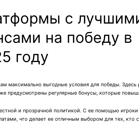
атформы с лучшим
сами на победу в
5 году
ам максимально выгодные условия для победы. Здесь
кже предусмотрены регулярные бонусы, которые повыш
естной и прозрачной политикой. С ее помощью игроки
атами, что делает ее отличным выбором для тех, кто 