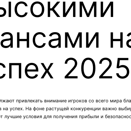
ысокими
ансами н
спех 2025
олжают привлекать внимание игроков со всего мира бл
 на успех. На фоне растущей конкуренции важно выби
т лучшие условия для получения прибыли и безопаснос