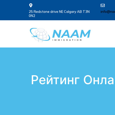
25 Redstone drive NE Calgary AB T3N
info@na
0N2
Рейтинг Онл