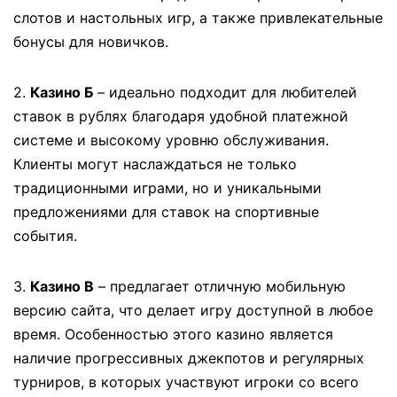
слотов и настольных игр, а также привлекательные
бонусы для новичков.
2.
Казино Б
– идеально подходит для любителей
ставок в рублях благодаря удобной платежной
системе и высокому уровню обслуживания.
Клиенты могут наслаждаться не только
традиционными играми, но и уникальными
предложениями для ставок на спортивные
события.
3.
Казино В
– предлагает отличную мобильную
версию сайта, что делает игру доступной в любое
время. Особенностью этого казино является
наличие прогрессивных джекпотов и регулярных
турниров, в которых участвуют игроки со всего