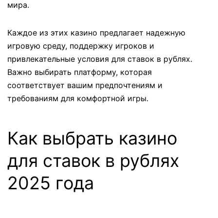
мира.
Каждое из этих казино предлагает надежную
игровую среду, поддержку игроков и
привлекательные условия для ставок в рублях.
Важно выбирать платформу, которая
соответствует вашим предпочтениям и
требованиям для комфортной игры.
Как выбрать казино
для ставок в рублях
2025 года