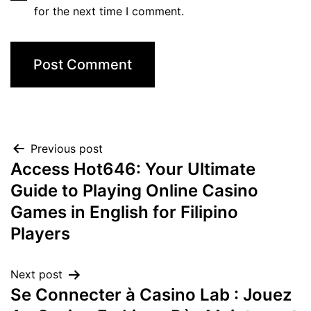
for the next time I comment.
Previous post
Access Hot646: Your Ultimate
Guide to Playing Online Casino
Games in English for Filipino
Players
Next post
Se Connecter à Casino Lab : Jouez