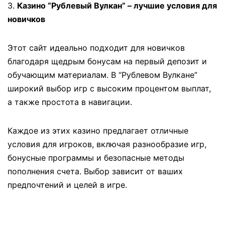
3.
Казино “Рублевый Вулкан” – лучшие условия для
новичков
Этот сайт идеально подходит для новичков
благодаря щедрым бонусам на первый депозит и
обучающим материалам. В “Рублевом Вулкане”
широкий выбор игр с высоким процентом выплат,
а также простота в навигации.
Каждое из этих казино предлагает отличные
условия для игроков, включая разнообразие игр,
бонусные программы и безопасные методы
пополнения счета. Выбор зависит от ваших
предпочтений и целей в игре.