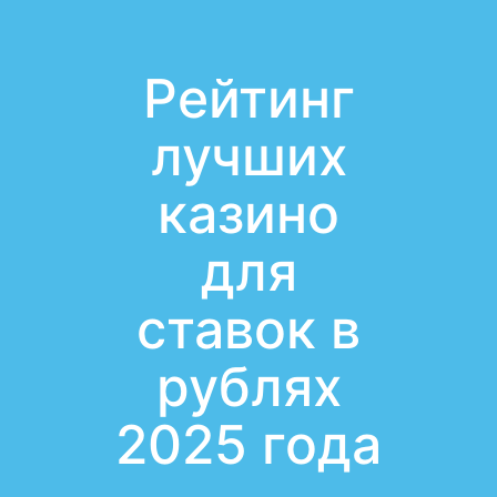
Рейтинг
лучших
казино
для
ставок в
рублях
2025 года