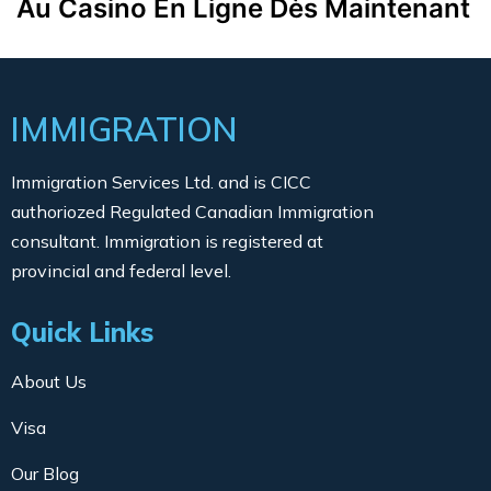
Au Casino En Ligne Dès Maintenant
IMMIGRATION
Immigration Services Ltd. and is CICC
authoriozed Regulated Canadian Immigration
consultant. Immigration is registered at
provincial and federal level.
Quick Links
About Us
Visa
Our Blog