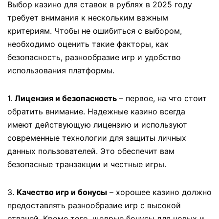
Выбор казино для ставок в рублях в 2025 году
требует внимания к нескольким важным
критериям. Чтобы не ошибиться с выбором,
необходимо оценить такие факторы, как
безопасность, разнообразие игр и удобство
использования платформы.
1.
Лицензия и безопасность
– первое, на что стоит
обратить внимание. Надежные казино всегда
имеют действующую лицензию и используют
современные технологии для защиты личных
данных пользователей. Это обеспечит вам
безопасные транзакции и честные игры.
3.
Качество игр и бонусы
– хорошее казино должно
предоставлять разнообразие игр с высокой
отдачей. Кроме того, щедрые бонусы для новых и