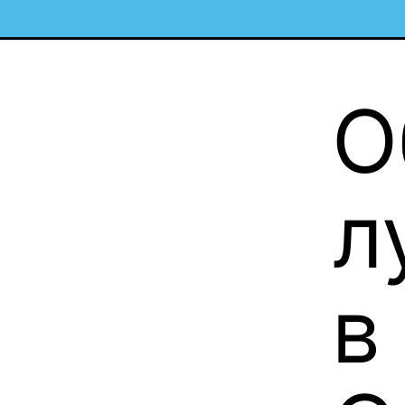
О
л
в