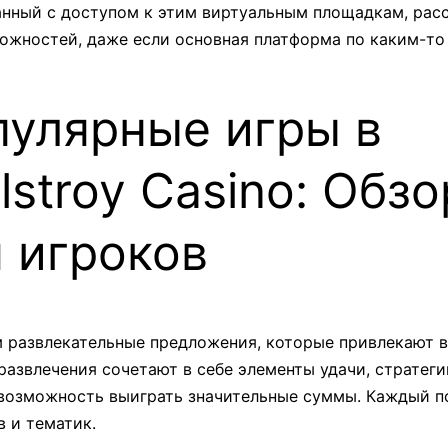
анный с доступом к этим виртуальным площадкам, рас
можностей, даже если основная платформа по каким-то
пулярные игры в
lstroy Casino: Обзо
 игроков
 развлекательные предложения, которые привлекают 
развлечения сочетают в себе элементы удачи, стратеги
 возможность выиграть значительные суммы. Каждый по
 и тематик.