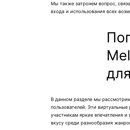
Мы также затронем вопрос, связ
входа и использования всех воз
По
Mel
для
В данном разделе мы рассмотрим
пользователей. Эти виртуальные 
участникам яркие впечатления и
вкусу среди разнообразия жанров