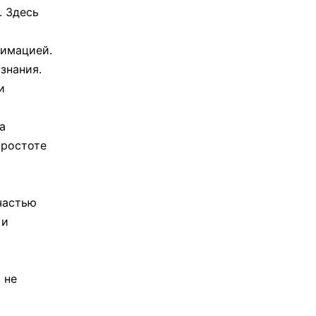
 Здесь
нимацией.
знания.
и
а
простоте
частью
 и
 не