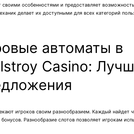
т своими особенностями и предоставляет возможност
еханик делает их доступными для всех категорий поль
ровые автоматы в
lstroy Casino: Луч
едложения
екают игроков своим разнообразием. Каждый найдет ч
 бонусов. Разнообразие слотов позволяет игрокам ис