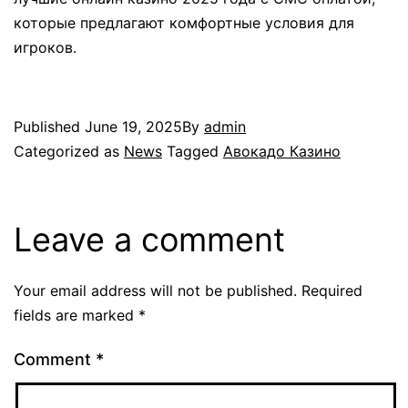
которые предлагают комфортные условия для
игроков.
Published
June 19, 2025
By
admin
Categorized as
News
Tagged
Авокадо Казино
Leave a comment
Your email address will not be published.
Required
fields are marked
*
Comment
*