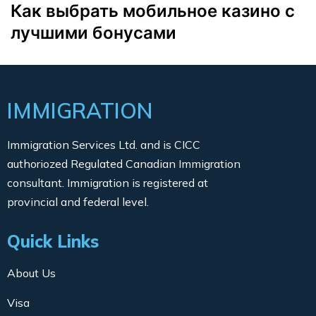
Как выбрать мобильное казино с
лучшими бонусами
IMMIGRATION
Immigration Services Ltd. and is CICC
authoriozed Regulated Canadian Immigration
consultant. Immigration is registered at
provincial and federal level.
Quick Links
About Us
Visa