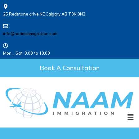
25 Redstone drive NE Calgary AB T3N 0N2
info@naamimmigration.com
Mon _ Sat: 9.00 to 18.00
Book A Consultation