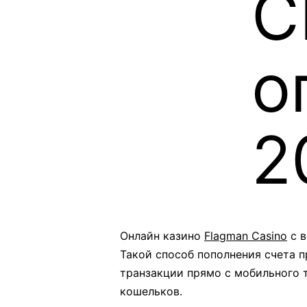
С
о
2
Онлайн казино
Flagman Casino
с в
Такой способ пополнения счета 
транзакции прямо с мобильного 
кошельков.