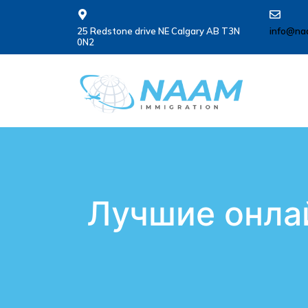
25 Redstone drive NE Calgary AB T3N
info@na
0N2
Лучшие онлай