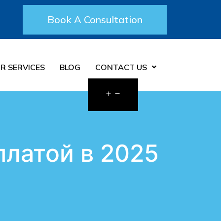
Book A Consultation
R SERVICES
BLOG
CONTACT US
платой в 2025