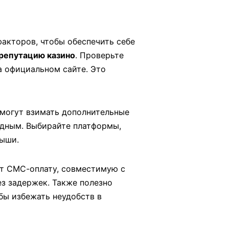
акторов, чтобы обеспечить себе
репутацию казино
. Проверьте
а официальном сайте. Это
 могут взимать дополнительные
одным. Выбирайте платформы,
рыши.
ет СМС-оплату, совместимую с
з задержек. Также полезно
ы избежать неудобств в