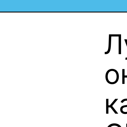
Л
о
к