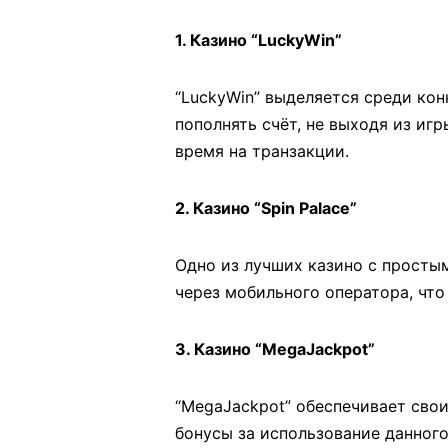
1. Казино “LuckyWin”
“LuckyWin” выделяется среди ко
пополнять счёт, не выходя из и
время на транзакции.
2. Казино “Spin Palace”
Одно из лучших казино с просты
через мобильного оператора, что
3. Казино “MegaJackpot”
“MegaJackpot” обеспечивает сво
бонусы за использование данного