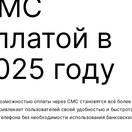
МС
платой в
025 году
озможностью оплаты через СМС становятся всё более
привлекает пользователей своей удобностью и быстрот
телефона без необходимости использования банковски