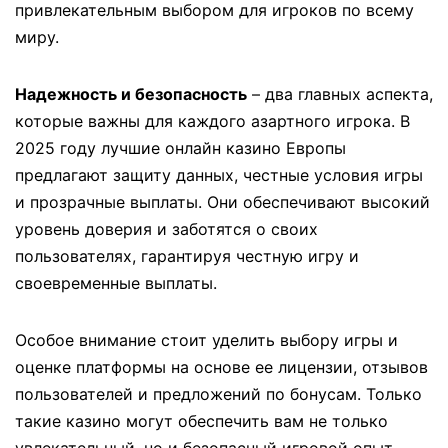
привлекательным выбором для игроков по всему
миру.
Надежность и безопасность
– два главных аспекта,
которые важны для каждого азартного игрока. В
2025 году лучшие онлайн казино Европы
предлагают защиту данных, честные условия игры
и прозрачные выплаты. Они обеспечивают высокий
уровень доверия и заботятся о своих
пользователях, гарантируя честную игру и
своевременные выплаты.
Особое внимание стоит уделить выбору игры и
оценке платформы на основе ее лицензии, отзывов
пользователей и предложений по бонусам. Только
такие казино могут обеспечить вам не только