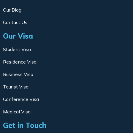
Our Blog
Contact Us
Our Visa
Student Visa
Residence Visa
Business Visa
Tourist Visa
Conference Visa
Medical Visa
Get in Touch