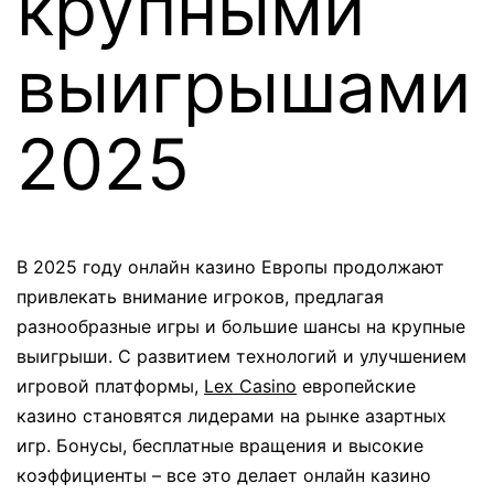
крупными
выигрышами
2025
В 2025 году онлайн казино Европы продолжают
привлекать внимание игроков, предлагая
разнообразные игры и большие шансы на крупные
выигрыши. С развитием технологий и улучшением
игровой платформы,
Lex Casino
европейские
казино становятся лидерами на рынке азартных
игр. Бонусы, бесплатные вращения и высокие
коэффициенты – все это делает онлайн казино