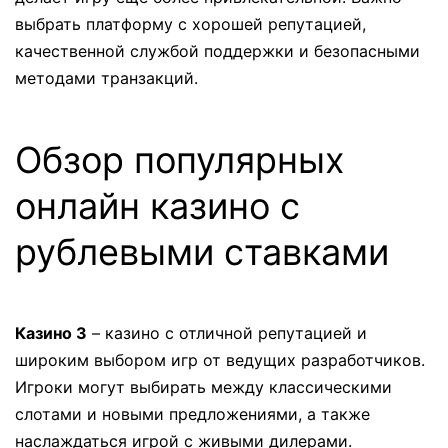
выбрать платформу с хорошей репутацией,
качественной службой поддержки и безопасными
методами транзакций.
Обзор популярных
онлайн казино с
рублевыми ставками
Казино 3
– казино с отличной репутацией и
широким выбором игр от ведущих разработчиков.
Игроки могут выбирать между классическими
слотами и новыми предложениями, а также
наслаждаться игрой с живыми дилерами.