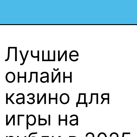
Лучшие
онлайн
казино для
игры на