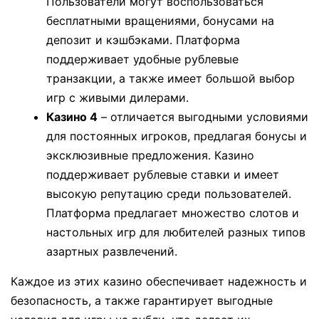
Пользователи могут воспользоваться
бесплатными вращениями, бонусами на
депозит и кэшбэками. Платформа
поддерживает удобные рублевые
транзакции, а также имеет большой выбор
игр с живыми дилерами.
Казино 4
– отличается выгодными условиями
для постоянных игроков, предлагая бонусы и
эксклюзивные предложения. Казино
поддерживает рублевые ставки и имеет
высокую репутацию среди пользователей.
Платформа предлагает множество слотов и
настольных игр для любителей разных типов
азартных развлечений.
Каждое из этих казино обеспечивает надежность и
безопасность, а также гарантирует выгодные