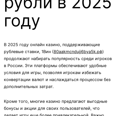
рубли в 2025
году
В 2025 году онлайн казино, поддерживающие
рублевые ставки, 1Вин (
80aakmcndujj6bya5k.рф
)
продолжают набирать популярность среди игроков
в России. Эти платформы обеспечивают удобные
условия для игры, позволяя игрокам избежать
конвертации валют и наслаждаться процессом без
дополнительных затрат.
Кроме того, многие казино предлагают выгодные
бонусы и акции для своих пользователей, что
делает игру еще более привлекательной. Важно