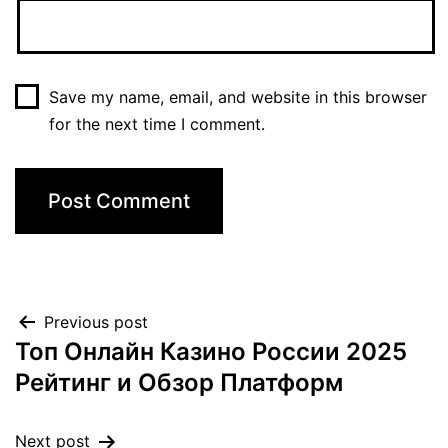
Save my name, email, and website in this browser
for the next time I comment.
Previous post
Топ Онлайн Казино России 2025
Рейтинг и Обзор Платформ
Next post