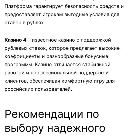
Платформа гарантирует безопасность средств и
предоставляет игрокам выгодные условия для
ставок в рублях.
Казино 4
– известное казино с поддержкой
рублевых ставок, которое предлагает высокие
коэффициенты и разнообразные бонусные
программы. Казино отличается стабильной
работой и профессиональной поддержкой
клиентов, обеспечивая комфортную игру для
российских пользователей.
Рекомендации по
выбору надежного