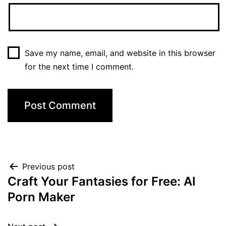
Save my name, email, and website in this browser
for the next time I comment.
Previous post
Craft Your Fantasies for Free: AI
Porn Maker