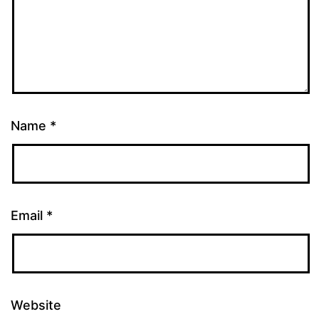
Name
*
Email
*
Website