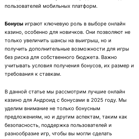
пользователей мобильных платформ.
Бонусы
играют ключевую роль в выборе онлайн
казино, особенно для новичков. Они позволяют не
только увеличить шансы на выигрыш, но и
получить дополнительные возможности для игры
без риска для собственного бюджета. Важно
учитывать условия получения бонусов, их размер и
требования к ставкам.
В данной статье мы рассмотрим лучшие онлайн
казино для Андроид с бонусами в 2025 году. Мы
уделим внимание не только бонусным
предложениям, но и другим аспектам, таким как
безопасность, поддержка пользователей и
разнообразие игр, чтобы вы могли сделать