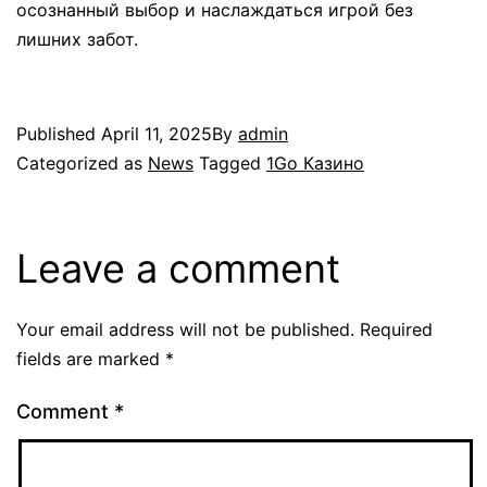
осознанный выбор и наслаждаться игрой без
лишних забот.
Published
April 11, 2025
By
admin
Categorized as
News
Tagged
1Go Казино
Leave a comment
Your email address will not be published.
Required
fields are marked
*
Comment
*