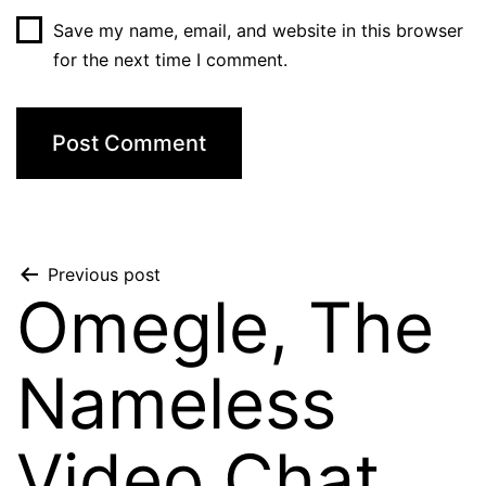
Save my name, email, and website in this browser
for the next time I comment.
Previous post
Omegle, The
Nameless
Video Chat