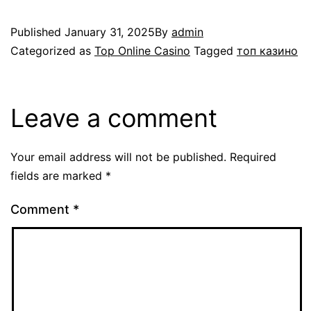
Published
January 31, 2025
By
admin
Categorized as
Top Online Casino
Tagged
топ казино
Leave a comment
Your email address will not be published.
Required
fields are marked
*
Comment
*