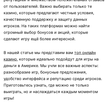
от пользователей. Важно выбирать только те
казино, которые предлагают честные условия,
качественную поддержку и защиту данных
игроков. На таких платформах можно найти
огромный выбор бонусов и акций, которые
сделают игру ещё более интересной.
В нашей статье мы представим вам
топ онлайн
казино
, которые идеально подойдут для игры на
деньги в Америке. Мы учли все важные аспекты:
разнообразие игр, бонусные предложения,
удобство интерфейса и репутацию среди игроков.
Приготовьтесь узнать, где можно не только
выиграть, но и наслаждаться каждым моментом
игры!