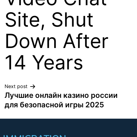
Site, Shut
Down After
14 Years
Next post
Лучшие онлайн казино россии
для безопасной игры 2025