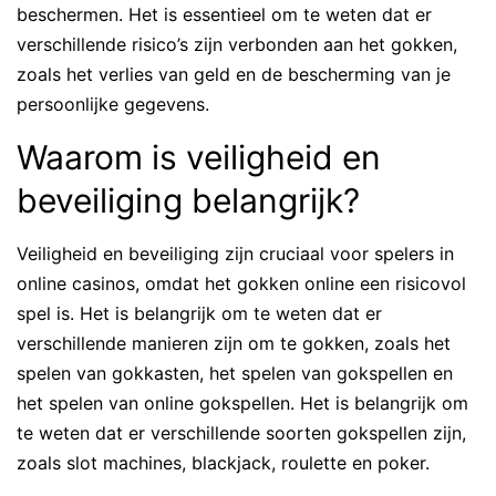
beschermen. Het is essentieel om te weten dat er
verschillende risico’s zijn verbonden aan het gokken,
zoals het verlies van geld en de bescherming van je
persoonlijke gegevens.
Waarom is veiligheid en
beveiliging belangrijk?
Veiligheid en beveiliging zijn cruciaal voor spelers in
online casinos, omdat het gokken online een risicovol
spel is. Het is belangrijk om te weten dat er
verschillende manieren zijn om te gokken, zoals het
spelen van gokkasten, het spelen van gokspellen en
het spelen van online gokspellen. Het is belangrijk om
te weten dat er verschillende soorten gokspellen zijn,
zoals slot machines, blackjack, roulette en poker.