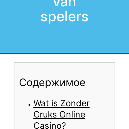
van
spelers
Содержимое
Wat is Zonder
Cruks Online
Casino?