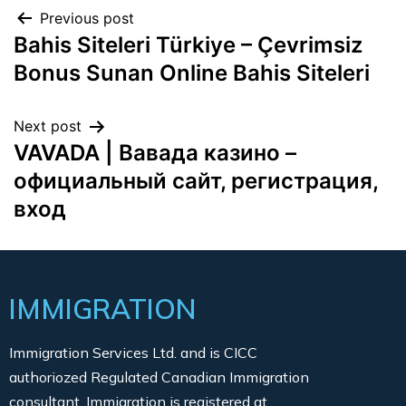
Previous post
Bahis Siteleri Türkiye – Çevrimsiz
Bonus Sunan Online Bahis Siteleri
Next post
VAVADA | Вавада казино –
официальный сайт, регистрация,
вход
IMMIGRATION
Immigration Services Ltd. and is CICC
authoriozed Regulated Canadian Immigration
consultant. Immigration is registered at