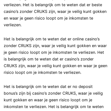
verliezen. Het is belangrijk om te weten dat er beste
casino’s zonder CRUKS zijn, waar je veilig kunt gokken
en waar je geen risico loopt om je inkomsten te
verliezen.
Het is belangrijk om te weten dat er online casino’s
zonder CRUKS zijn, waar je veilig kunt gokken en waar
je geen risico loopt om je inkomsten te verliezen. Het
is belangrijk om te weten dat er casino’s zonder
CRUKS zijn, waar je veilig kunt gokken en waar je geen
risico loopt om je inkomsten te verliezen.
Het is belangrijk om te weten dat er no deposit
bonus’s zijn bij casino’s zonder CRUKS, waar je veilig
kunt gokken en waar je geen risico loopt om je
inkomsten te verliezen. Het is belangrijk om te weten