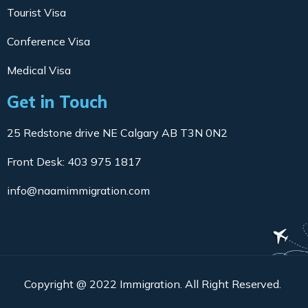
Tourist Visa
Conference Visa
Medical Visa
Get in Touch
25 Redstone drive NE Calgary AB T3N 0N2
Front Desk: 403 975 1817
info@naamimmigration.com
Copyright @ 2022 Immigration. All Right Reserved.