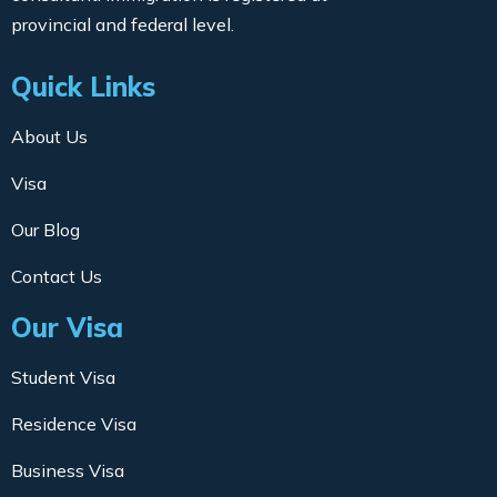
provincial and federal level.
Quick Links
About Us
Visa
Our Blog
Contact Us
Our Visa
Student Visa
Residence Visa
Business Visa