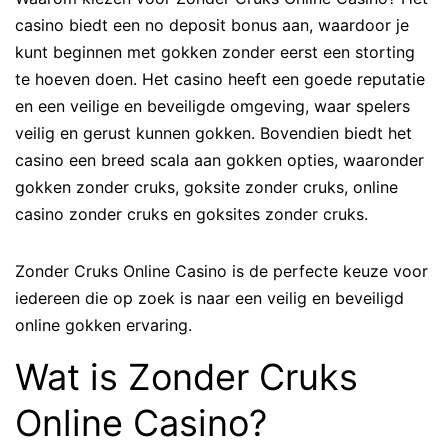
casino biedt een no deposit bonus aan, waardoor je
kunt beginnen met gokken zonder eerst een storting
te hoeven doen. Het casino heeft een goede reputatie
en een veilige en beveiligde omgeving, waar spelers
veilig en gerust kunnen gokken. Bovendien biedt het
casino een breed scala aan gokken opties, waaronder
gokken zonder cruks, goksite zonder cruks, online
casino zonder cruks en goksites zonder cruks.
Zonder Cruks Online Casino is de perfecte keuze voor
iedereen die op zoek is naar een veilig en beveiligd
online gokken ervaring.
Wat is Zonder Cruks
Online Casino?