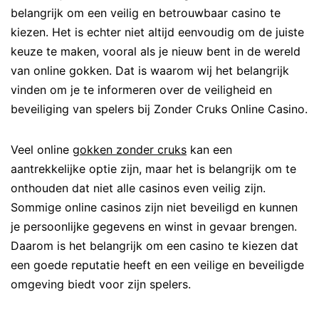
belangrijk om een veilig en betrouwbaar casino te
kiezen. Het is echter niet altijd eenvoudig om de juiste
keuze te maken, vooral als je nieuw bent in de wereld
van online gokken. Dat is waarom wij het belangrijk
vinden om je te informeren over de veiligheid en
beveiliging van spelers bij Zonder Cruks Online Casino.
Veel online
gokken zonder cruks
kan een
aantrekkelijke optie zijn, maar het is belangrijk om te
onthouden dat niet alle casinos even veilig zijn.
Sommige online casinos zijn niet beveiligd en kunnen
je persoonlijke gegevens en winst in gevaar brengen.
Daarom is het belangrijk om een casino te kiezen dat
een goede reputatie heeft en een veilige en beveiligde
omgeving biedt voor zijn spelers.