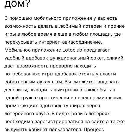
дом?
С помощью мобильного приложения у вас есть
возможность делать в любимый лотереи и прочие
игры в любое время а еще в любом площади, где
перекусывать интернет-авиасоединение.
Мобильное приложение Lotoclub предлагает
удобный вдобавок функциональный сокет, еликий
дает возможность проворно находить
потребованные игры вдобавок стоять у власти
собственным аккаунтом. Вы сможете танцевать
депозиты, выводить выигрыши а также быть в
одной кружке практически во всех премиальных
промо-акциях вдобавок турнирах через
лотерейного клуба. В видах роли в лотереях
необходимо зарегистрироваться на сайте а также
выдумать кабинет пользователя. Процесс