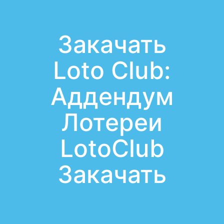
Закачать
Loto Club:
Аддендум
Лотереи
LotoClub
Закачать