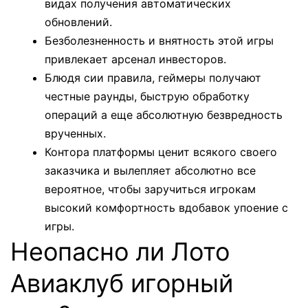
видах получения автоматических
обновлений.
Безболезненность и внятность этой игры
привлекает арсенал инвесторов.
Блюдя сии правила, геймеры получают
честные раунды, быструю обработку
операций а еще абсолютную безвредность
врученных.
Контора платформы ценит всякого своего
заказчика и вылепляет абсолютно все
вероятное, чтобы заручиться игрокам
высокий комфортность вдобавок упоение с
игры.
Неопасно ли Лото
Авиаклуб игорный