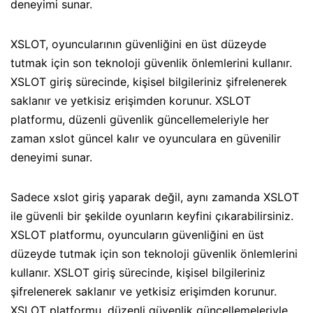
deneyimi sunar.
XSLOT, oyuncularının güvenliğini en üst düzeyde
tutmak için son teknoloji güvenlik önlemlerini kullanır.
XSLOT giriş sürecinde, kişisel bilgileriniz şifrelenerek
saklanır ve yetkisiz erişimden korunur. XSLOT
platformu, düzenli güvenlik güncellemeleriyle her
zaman xslot güncel kalır ve oyunculara en güvenilir
deneyimi sunar.
Sadece xslot giriş yaparak değil, aynı zamanda XSLOT
ile güvenli bir şekilde oyunların keyfini çıkarabilirsiniz.
XSLOT platformu, oyuncuların güvenliğini en üst
düzeyde tutmak için son teknoloji güvenlik önlemlerini
kullanır. XSLOT giriş sürecinde, kişisel bilgileriniz
şifrelenerek saklanır ve yetkisiz erişimden korunur.
XSLOT platformu, düzenli güvenlik güncellemeleriyle