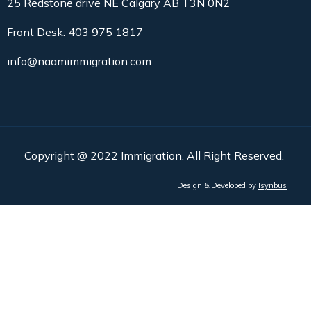
25 Redstone drive NE Calgary AB T3N 0N2
Front Desk: 403 975 1817
info@naamimmigration.com
Copyright @ 2022 Immigration. All Right Reserved.
Design & Developed by
Isynbus