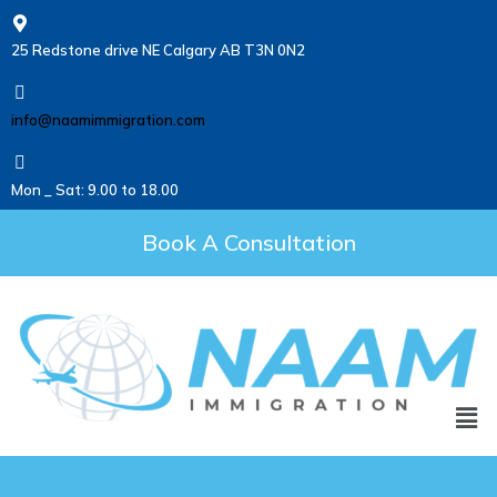
25 Redstone drive NE Calgary AB T3N 0N2
info@naamimmigration.com
Mon _ Sat: 9.00 to 18.00
Book A Consultation