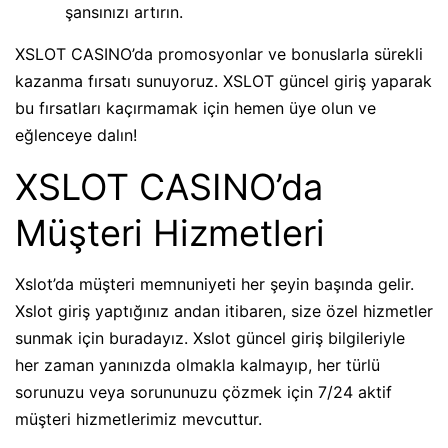
şansınızı artırın.
XSLOT CASINO’da promosyonlar ve bonuslarla sürekli
kazanma fırsatı sunuyoruz. XSLOT güncel giriş yaparak
bu fırsatları kaçırmamak için hemen üye olun ve
eğlenceye dalın!
XSLOT CASINO’da
Müşteri Hizmetleri
Xslot’da müşteri memnuniyeti her şeyin başında gelir.
Xslot giriş yaptığınız andan itibaren, size özel hizmetler
sunmak için buradayız. Xslot güncel giriş bilgileriyle
her zaman yanınızda olmakla kalmayıp, her türlü
sorunuzu veya sorununuzu çözmek için 7/24 aktif
müşteri hizmetlerimiz mevcuttur.