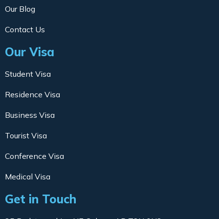
Our Blog
Contact Us
Our Visa
Student Visa
Residence Visa
Business Visa
Tourist Visa
Conference Visa
Medical Visa
Get in Touch