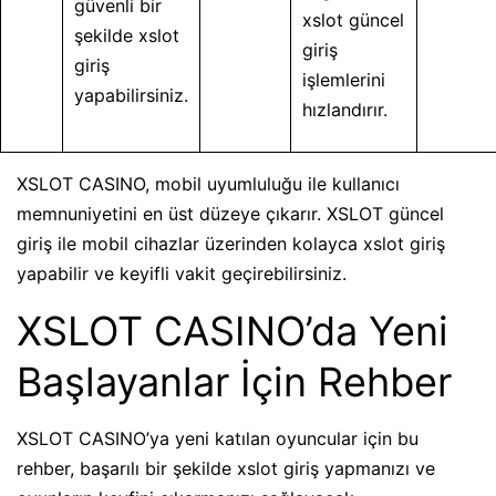
güvenli bir
xslot güncel
şekilde xslot
giriş
giriş
işlemlerini
yapabilirsiniz.
hızlandırır.
XSLOT CASINO, mobil uyumluluğu ile kullanıcı
memnuniyetini en üst düzeye çıkarır. XSLOT güncel
giriş ile mobil cihazlar üzerinden kolayca xslot giriş
yapabilir ve keyifli vakit geçirebilirsiniz.
XSLOT CASINO’da Yeni
Başlayanlar İçin Rehber
XSLOT CASINO’ya yeni katılan oyuncular için bu
rehber, başarılı bir şekilde xslot giriş yapmanızı ve