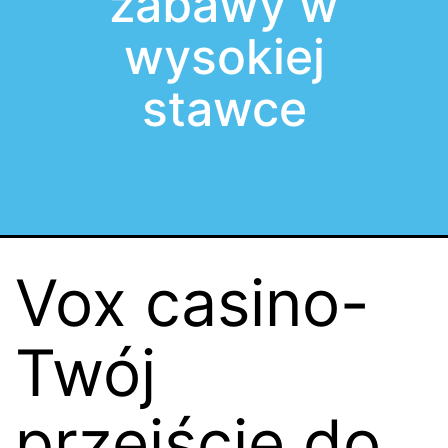
zabawy w
wysokiej
stawce
Vox casino-
Twój
przejście do