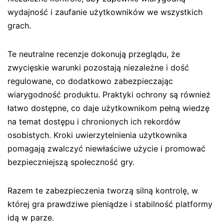
wydajność i zaufanie użytkowników we wszystkich
grach.
Te neutralne recenzje dokonują przeglądu, że
zwycięskie warunki pozostają niezależne i dość
regulowane, co dodatkowo zabezpieczając
wiarygodność produktu. Praktyki ochrony są również
łatwo dostępne, co daje użytkownikom pełną wiedzę
na temat dostępu i chronionych ich rekordów
osobistych. Kroki uwierzytelnienia użytkownika
pomagają zwalczyć niewłaściwe użycie i promować
bezpieczniejszą społeczność gry.
Razem te zabezpieczenia tworzą silną kontrolę, w
której gra prawdziwe pieniądze i stabilność platformy
idą w parze.