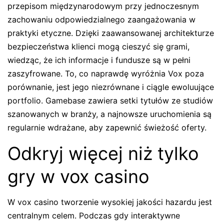
przepisom międzynarodowym przy jednoczesnym
zachowaniu odpowiedzialnego zaangażowania w
praktyki etyczne. Dzięki zaawansowanej architekturze
bezpieczeństwa klienci mogą cieszyć się grami,
wiedząc, że ich informacje i fundusze są w pełni
zaszyfrowane. To, co naprawdę wyróżnia Vox poza
porównanie, jest jego niezrównane i ciągle ewoluujące
portfolio. Gamebase zawiera setki tytułów ze studiów
szanowanych w branży, a najnowsze uruchomienia są
regularnie wdrażane, aby zapewnić świeżość oferty.
Odkryj więcej niż tylko
gry w vox casino
W vox casino tworzenie wysokiej jakości hazardu jest
centralnym celem. Podczas gdy interaktywne