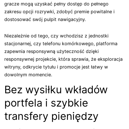
gracze mogą uzyskać pełny dostęp do pełnego
zakresu opcji rozrywki, zdobyć premie powitalne i
dostosować swój pulpit nawigacyjny.
Niezależnie od tego, czy wchodzisz z jednostki
stacjonarnej, czy telefonu komórkowego, platforma
zapewnia responsywną użyteczność dzięki
responsywnej projekcie, która sprawia, że ​​eksploracja
witryny, odkrycie tytułu i promocje jest łatwy w
dowolnym momencie.
Bez wysiłku wkładów
portfela i szybkie
transfery pieniędzy