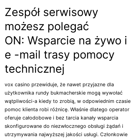
Zespół serwisowy
możesz polegać
ON: Wsparcie na żywo i
e -mail trasy pomocy
technicznej
vox casino przewiduje, że nawet przyjazne dla
użytkownika rundy bukmacherskie mogą wywołać
wątpliwości-a kiedy to zrobią, w odpowiednim czasie
pomoc klienta robi różnicę. Właśnie dlatego operator
oferuje całodobowe i bez tarcia kanały wsparcia
skonfigurowane do niezwłocznego obsługi żądań i
utrzymywania najwyższej jakości usługi. Członkowie