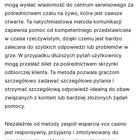
mogą wysłać wiadomość do centrum serwisowego za
pośrednictwem czatu na żywo, które jest zawsze
otwarte. Ta natychmiastowa metoda komunikacji
zapewnia pomoc od kompetentnego przedstawiciela
w czasie rzeczywistym, dzięki czemu jest bardzo
zalecana do szybkich odpowiedzi lub problemów w
grze. W przypadku dłuższych pytań użytkownicy
mogą przesłać bilet za pośrednictwem skrzynki
odbiorczej klienta. Ta metoda pozwala graczom
szczegółowo zadawać szczegółowe pytania i
otrzymać szczegółową odpowiedź-idealną do obaw
związanych z kontem lub bardziej złożonych żądań
pomocy.
Niezależnie od metody zespół wsparcia vox casino
jest responsywny, przyjazny i zmotywowany do