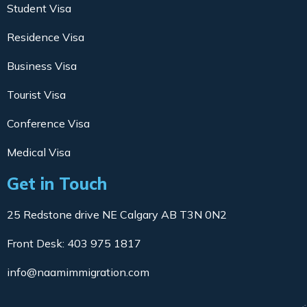
Student Visa
Residence Visa
Business Visa
Tourist Visa
Conference Visa
Medical Visa
Get in Touch
25 Redstone drive NE Calgary AB T3N 0N2
Front Desk: 403 975 1817
info@naamimmigration.com