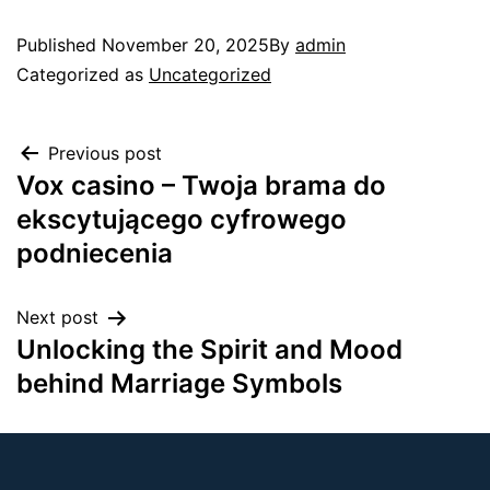
Published
November 20, 2025
By
admin
Categorized as
Uncategorized
Previous post
Vox casino – Twoja brama do
ekscytującego cyfrowego
podniecenia
Next post
Unlocking the Spirit and Mood
behind Marriage Symbols