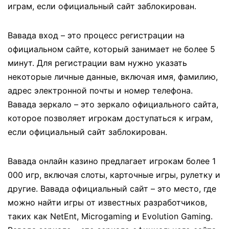
играм, если официальный сайт заблокирован.
Вавада вход – это процесс регистрации на
официальном сайте, который занимает не более 5
минут. Для регистрации вам нужно указать
некоторые личные данные, включая имя, фамилию,
адрес электронной почты и номер телефона.
Вавада зеркало – это зеркало официального сайта,
которое позволяет игрокам доступаться к играм,
если официальный сайт заблокирован.
Вавада онлайн казино предлагает игрокам более 1
000 игр, включая слоты, карточные игры, рулетку и
другие. Вавада официальный сайт – это место, где
можно найти игры от известных разработчиков,
таких как NetEnt, Microgaming и Evolution Gaming.