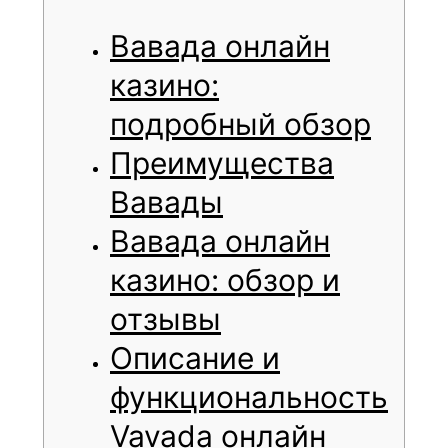
Вавада онлайн
казино:
подробный обзор
Преимущества
Вавады
Вавада онлайн
казино: обзор и
отзывы
Описание и
функциональность
Vavada онлайн