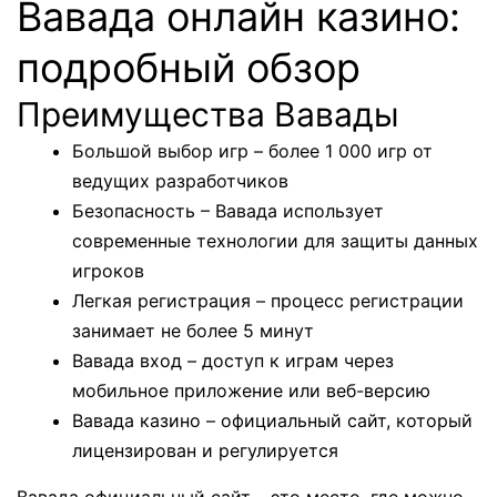
Вавада онлайн казино:
подробный обзор
Преимущества Вавады
Большой выбор игр – более 1 000 игр от
ведущих разработчиков
Безопасность – Вавада использует
современные технологии для защиты данных
игроков
Легкая регистрация – процесс регистрации
занимает не более 5 минут
Вавада вход – доступ к играм через
мобильное приложение или веб-версию
Вавада казино – официальный сайт, который
лицензирован и регулируется