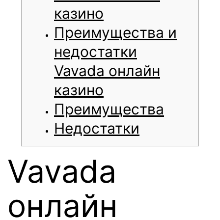
казино
Преимущества и
недостатки
Vavada онлайн
казино
Преимущества
Недостатки
Vavada
онлайн