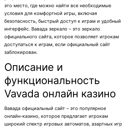
это место, где можно найти все необходимые
условия для комфортной игры, включая
безопасность, быстрый доступ к играм и удобный
интерфейс. Вавада зеркало – это зеркало
официального сайта, которое позволяет игрокам
доступаться к играм, если официальный сайт
заблокирован.
Описание и
функциональность
Vavada онлайн казино
Вавада официальный сайт – это популярное
онлайн-казино, которое предлагает игрокам
широкий спектр игровых автоматов, азартных игр