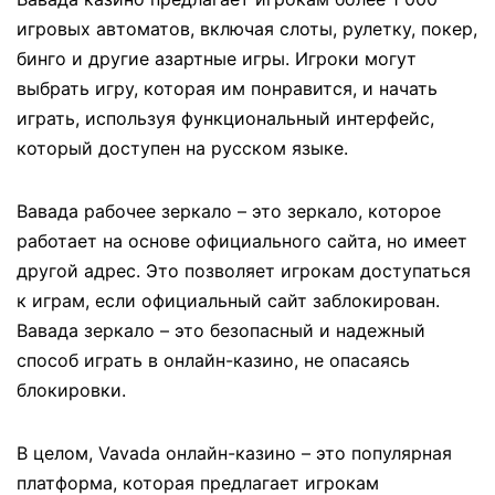
игровых автоматов, включая слоты, рулетку, покер,
бинго и другие азартные игры. Игроки могут
выбрать игру, которая им понравится, и начать
играть, используя функциональный интерфейс,
который доступен на русском языке.
Вавада рабочее зеркало – это зеркало, которое
работает на основе официального сайта, но имеет
другой адрес. Это позволяет игрокам доступаться
к играм, если официальный сайт заблокирован.
Вавада зеркало – это безопасный и надежный
способ играть в онлайн-казино, не опасаясь
блокировки.
В целом, Vavada онлайн-казино – это популярная
платформа, которая предлагает игрокам