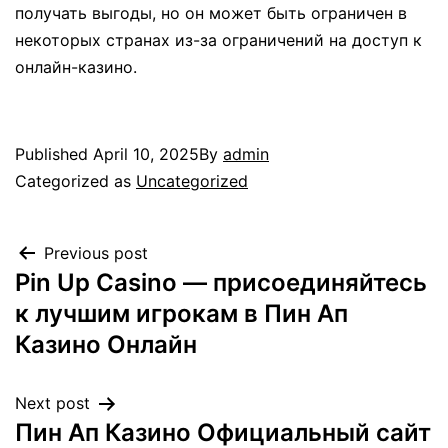
получать выгоды, но он может быть ограничен в
некоторых странах из-за ограничений на доступ к
онлайн-казино.
Published
April 10, 2025
By
admin
Categorized as
Uncategorized
Previous post
Pin Up Casino — присоединяйтесь
к лучшим игрокам в Пин Ап
Казино Онлайн
Next post
Пин Ап Казино Официальный сайт