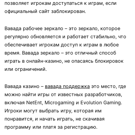
позволяет игрокам доступаться к играм, если
официальный сайт заблокирован.
Вавада рабочее зеркало – это зеркало, которое
регулярно обновляется и работает стабильно, что
обеспечивает игрокам доступ к играм в любое
время. Вавада зеркало – это отличный способ
играть в онлайн-казино, не опасаясь блокировок
или ограничений.
Вавада казино –
вавада поддержка
это место, где
можно найти игры от известных разработчиков,
включая NetEnt, Microgaming и Evolution Gaming.
Игроки могут выбрать игру, которая им
понравится, и начать играть, не скачивая
программу или платя за регистрацию.