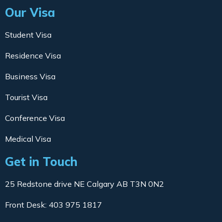
Our Visa
Student Visa
Residence Visa
Business Visa
Tourist Visa
Conference Visa
Medical Visa
Get in Touch
25 Redstone drive NE Calgary AB T3N 0N2
Front Desk: 403 975 1817