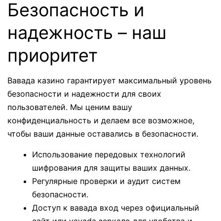
Безопасность и
надежность – наш
приоритет
Вавада казино гарантирует максимальный уровень
безопасности и надежности для своих
пользователей. Мы ценим вашу
конфиденциальность и делаем все возможное,
чтобы ваши данные оставались в безопасности.
Использование передовых технологий
шифрования для защиты ваших данных.
Регулярные проверки и аудит систем
безопасности.
Доступ к вавада вход через официальный