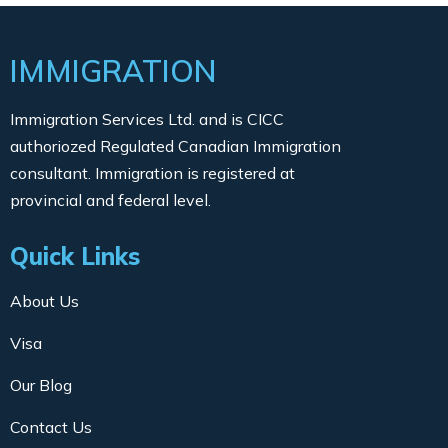
IMMIGRATION
Immigration Services Ltd. and is CICC
authoriozed Regulated Canadian Immigration
consultant. Immigration is registered at
provincial and federal level.
Quick Links
About Us
Visa
Our Blog
Contact Us