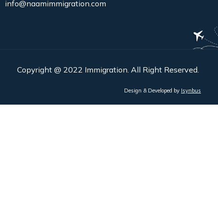
info@naamimmigration.com
Copyright @ 2022 Immigration. All Right Reserved.
Design & Developed by
Isynbus