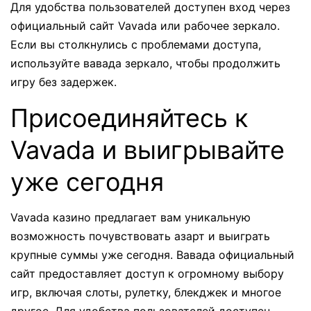
Для удобства пользователей доступен вход через
официальный сайт Vavada или рабочее зеркало.
Если вы столкнулись с проблемами доступа,
используйте вавада зеркало, чтобы продолжить
игру без задержек.
Присоединяйтесь к
Vavada и выигрывайте
уже сегодня
Vavada казино предлагает вам уникальную
возможность почувствовать азарт и выиграть
крупные суммы уже сегодня. Вавада официальный
сайт предоставляет доступ к огромному выбору
игр, включая слоты, рулетку, блекджек и многое