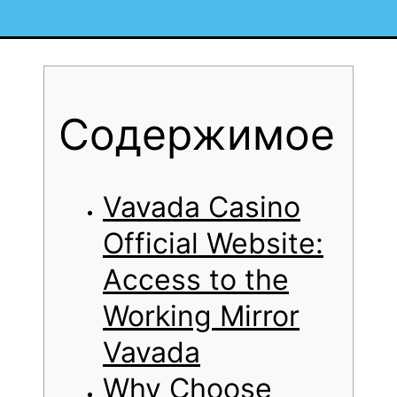
Содержимое
Vavada Casino
Official Website:
Access to the
Working Mirror
Vavada
Why Choose