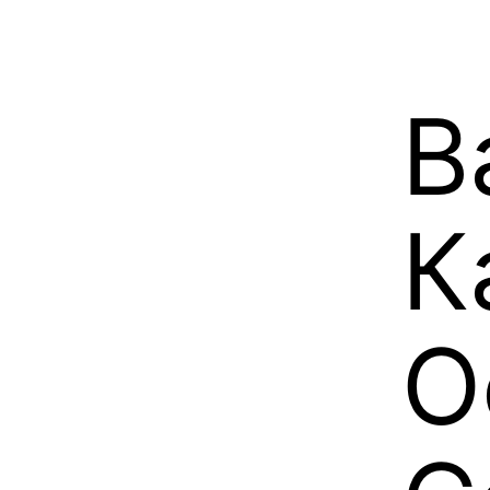
В
К
О