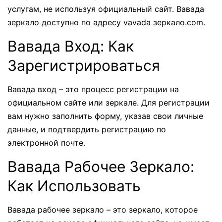
услугам, не используя официальный сайт. Вавада
зеркало доступно по адресу vavada зеркало.com.
Вавада Вход: Как
Зарегистрироваться
Вавада вход – это процесс регистрации на
официальном сайте или зеркале. Для регистрации
вам нужно заполнить форму, указав свои личные
данные, и подтвердить регистрацию по
электронной почте.
Вавада Рабочее Зеркало:
Как Использовать
Вавада рабочее зеркало – это зеркало, которое