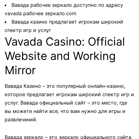
Вавада рабочее зеркало доступно по адресу
vavada рабочее зеркало.com
Вавада казино предлагает игрокам широкий
спектр игр и услуг
Vavada Casino: Official
Website and Working
Mirror
Вавада Казино – это популярный онлайн-казино,
которое предлагает игрокам широкий спектр игр и
услуг. Вавада официальный сайт – это место, где
вы можете найти все, что вам нужно для игры и
развлечений.
Вавада зеркало – это зеркало официального сайта,