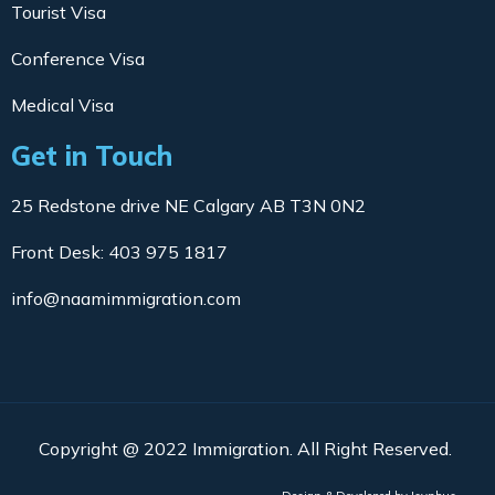
Tourist Visa
Conference Visa
Medical Visa
Get in Touch
25 Redstone drive NE Calgary AB T3N 0N2
Front Desk: 403 975 1817
info@naamimmigration.com
Copyright @ 2022 Immigration. All Right Reserved.