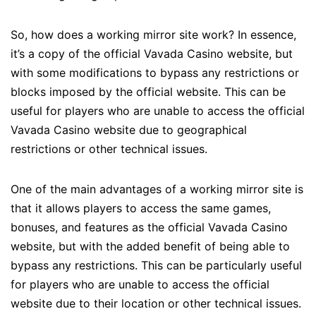
So, how does a working mirror site work? In essence,
it’s a copy of the official Vavada Casino website, but
with some modifications to bypass any restrictions or
blocks imposed by the official website. This can be
useful for players who are unable to access the official
Vavada Casino website due to geographical
restrictions or other technical issues.
One of the main advantages of a working mirror site is
that it allows players to access the same games,
bonuses, and features as the official Vavada Casino
website, but with the added benefit of being able to
bypass any restrictions. This can be particularly useful
for players who are unable to access the official
website due to their location or other technical issues.