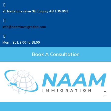
25 Redstone drive NE Calgary AB T3N 0N2
info@naamimmigration.com
Mon _ Sat: 9.00 to 18.00
Book A Consultation