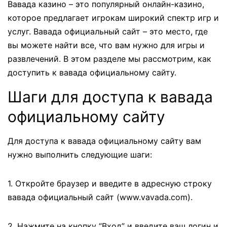
Вавада казино – это популярный онлайн-казино,
которое предлагает игрокам широкий спектр игр и
услуг. Вавада официальный сайт – это место, где
вы можете найти все, что вам нужно для игры и
развлечений. В этом разделе мы рассмотрим, как
доступить к вавада официальному сайту.
Шаги для доступа к вавада
официальному сайту
Для доступа к вавада официальному сайту вам
нужно выполнить следующие шаги:
1. Откройте браузер и введите в адресную строку
вавада официальный сайт (www.vavada.com).
2. Нажмите на кнопку “Вход” и введите ваш логин и