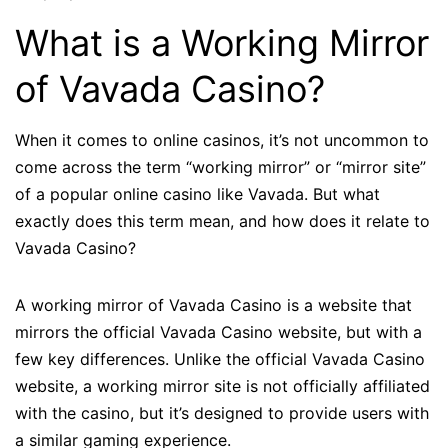
What is a Working Mirror
of Vavada Casino?
When it comes to online casinos, it’s not uncommon to
come across the term “working mirror” or “mirror site”
of a popular online casino like Vavada. But what
exactly does this term mean, and how does it relate to
Vavada Casino?
A working mirror of Vavada Casino is a website that
mirrors the official Vavada Casino website, but with a
few key differences. Unlike the official Vavada Casino
website, a working mirror site is not officially affiliated
with the casino, but it’s designed to provide users with
a similar gaming experience.