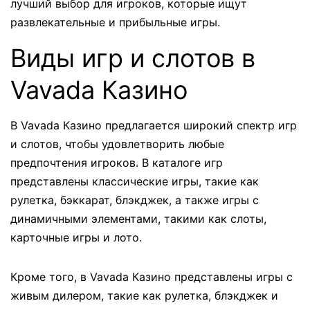
лучший выбор для игроков, которые ищут
развлекательные и прибыльные игры.
Виды игр и слотов в
Vavada Казино
В Vavada Казино предлагается широкий спектр игр
и слотов, чтобы удовлетворить любые
предпочтения игроков. В каталоге игр
представлены классические игры, такие как
рулетка, бэккарат, блэкджек, а также игры с
динамичными элементами, такими как слоты,
карточные игры и лото.
Кроме того, в Vavada Казино представлены игры с
живым дилером, такие как рулетка, блэкджек и