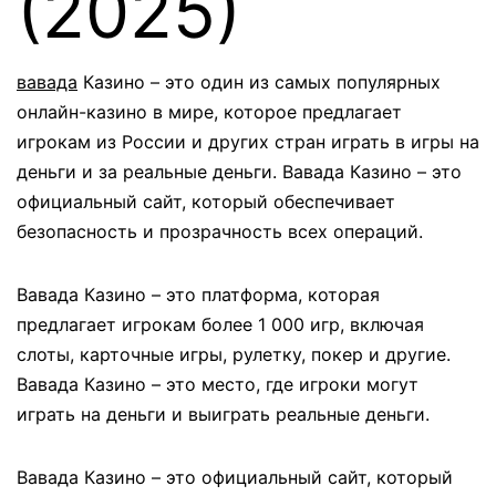
(2025)
вавада
Казино – это один из самых популярных
онлайн-казино в мире, которое предлагает
игрокам из России и других стран играть в игры на
деньги и за реальные деньги. Вавада Казино – это
официальный сайт, который обеспечивает
безопасность и прозрачность всех операций.
Вавада Казино – это платформа, которая
предлагает игрокам более 1 000 игр, включая
слоты, карточные игры, рулетку, покер и другие.
Вавада Казино – это место, где игроки могут
играть на деньги и выиграть реальные деньги.
Вавада Казино – это официальный сайт, который