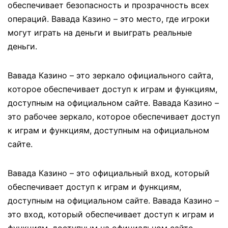
обеспечивает безопасность и прозрачность всех
операций. Вавада Казино – это место, где игроки
могут играть на деньги и выиграть реальные
деньги.
Вавада Казино – это зеркало официального сайта,
которое обеспечивает доступ к играм и функциям,
доступным на официальном сайте. Вавада Казино –
это рабочее зеркало, которое обеспечивает доступ
к играм и функциям, доступным на официальном
сайте.
Вавада Казино – это официальный вход, который
обеспечивает доступ к играм и функциям,
доступным на официальном сайте. Вавада Казино –
это вход, который обеспечивает доступ к играм и