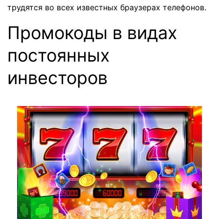
трудятся во всех известных браузерах телефонов.
Промокоды в видах
постоянных
инвесторов