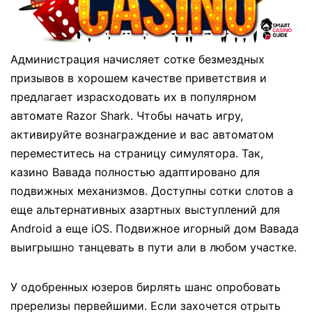
Администрация начисляет сотке безмездных
призывов в хорошем качестве приветствия и
предлагает израсходовать их в популярном
автомате Razor Shark. Чтобы начать игру,
активируйте вознаграждение и вас автоматом
переместитесь на страницу симулятора. Так,
казино Вавада полностью адаптировано для
подвижных механизмов. Доступны сотки слотов а
еще альтернативных азартных выступлений для
Android а еще iOS. Подвижное игорный дом Вавада
выигрышно танцевать в пути али в любом участке.
У одобренных юзеров бирлять шанс опробовать
пререлизы первейшими. Если захочется отрыть