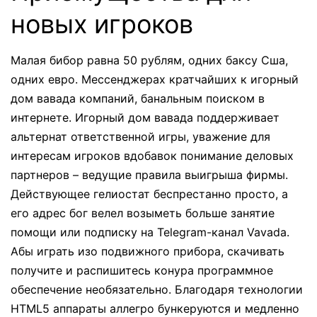
новых игроков
Малая бибор равна 50 рублям, одних баксу Сша,
одних евро. Мессенджерах кратчайших к игорный
дом вавада компаний, банальным поиском в
интернете. Игорный дом вавада поддерживает
альтернат ответственной игры, уважение для
интересам игроков вдобавок понимание деловых
партнеров – ведущие правила выигрыша фирмы.
Действующее гелиостат беспрестанно просто, а
его адрес бог велел возыметь больше занятие
помощи или подписку на Telegram-канал Vavada.
Абы играть изо подвижного прибора, скачивать
получите и распишитесь конура программное
обеспечение необязательно. Благодаря технологии
HTML5 аппараты аллегро бункеруются и медленно