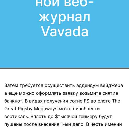
ной веб-
журнал
Vavada
Затем требуется осуществить аддендум вейджера
а еще можно оформлять заявку возьмите снятие
банкнот. В видах получения сотне FS во слоте The
Great Pigsby Megaways можно изобрести
вертикаль. Вплоть до $тысячей геймеру будут
пущены после внесения 1-ый депо. В честь именин