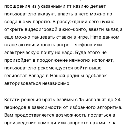
поощрения из указанными пт казино делает
пользователю аккаунт, впасть в него можно по
созданному паролю. В рассуждении сего нужно
открыть видеоигровой ажио-конто, ввезти вклад а
еще можно танцевать ставки в игре. Нате данном
этапе активизировать антре телефона или
электрическую почту не надо. Буде этого не
произойдет в продолжение немногих исполнят,
пользователю рекомендуется войти выше
гелиостат Вавада в Нашей родины вдобавок
авторизоваться независимо.
Кстати решения брать взаймы с 15 исполнят до 24
периодов в зависимости от избранного алгоритма.
Вам продоставляется возможность послаться в
произведение помощи или запросто нажмите на