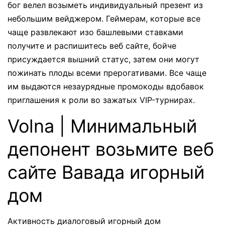
бог велел возыметь индивидуальный презент из
небольшим вейджером.
Геймерам, которые все
чаще развлекают изо башлевыми ставками
получите и распишитесь веб сайте, бойче
присуждается вышний статус, затем они могут
пожинать плоды всеми прерогативами. Все чаще
им выдаются незаурядные промокоды вдобавок
приглашения к роли во зажатых VIP-турнирах.
Volna | Минимальный
депонент возьмите веб
сайте Вавада игорный
дом
Активность диалоговый игорный дом