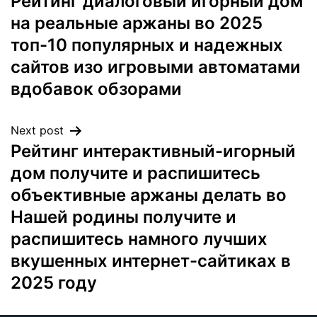
Рейтинг диалоговый игорный дом
на реальные аржаны во 2025
топ-10 популярных и надежных
сайтов изо игровыми автоматами
вдобавок обзорами
Next post
Рейтинг интерактивный-игорный
дом получите и распишитесь
объективные аржаны делать во
Нашей родины получите и
распишитесь намного лучших
вкушенных интернет-сайтиках в
2025 году