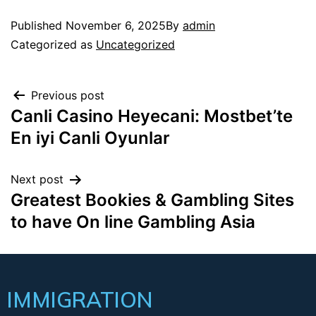
Published
November 6, 2025
By
admin
Categorized as
Uncategorized
Previous post
Canli Casino Heyecani: Mostbet’te
En iyi Canli Oyunlar
Next post
Greatest Bookies & Gambling Sites
to have On line Gambling Asia
IMMIGRATION