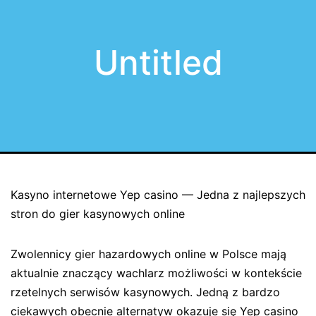
Untitled
Kasyno internetowe Yep casino — Jedna z najlepszych
stron do gier kasynowych online
Zwolennicy gier hazardowych online w Polsce mają
aktualnie znaczący wachlarz możliwości w kontekście
rzetelnych serwisów kasynowych. Jedną z bardzo
ciekawych obecnie alternatyw okazuje się
Yep casino