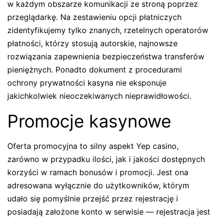
w każdym obszarze komunikacji ze stroną poprzez
przeglądarkę. Na zestawieniu opcji płatniczych
zidentyfikujemy tylko znanych, rzetelnych operatorów
płatności, którzy stosują autorskie, najnowsze
rozwiązania zapewnienia bezpieczeństwa transferów
pieniężnych. Ponadto dokument z procedurami
ochrony prywatności kasyna nie eksponuje
jakichkolwiek nieoczekiwanych nieprawidłowości.
Promocje kasynowe
Oferta promocyjna to silny aspekt Yep casino,
zarówno w przypadku ilości, jak i jakości dostępnych
korzyści w ramach bonusów i promocji. Jest ona
adresowana wyłącznie do użytkowników, którym
udało się pomyślnie przejść przez rejestrację i
posiadają założone konto w serwisie — rejestracja jest