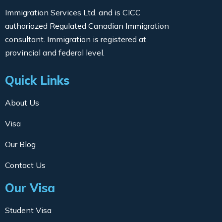
Immigration Services Ltd. and is CICC
authoriozed Regulated Canadian Immigration
consultant. Immigration is registered at
provincial and federal level.
Quick Links
About Us
Visa
Our Blog
Contact Us
Our Visa
Student Visa