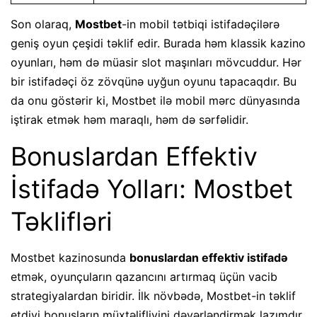
Son olaraq,
Mostbet
-in mobil tətbiqi istifadəçilərə
geniş oyun çeşidi təklif edir. Burada həm klassik kazino
oyunları, həm də müasir slot maşınları mövcuddur. Hər
bir istifadəçi öz zövqünə uyğun oyunu tapacaqdır. Bu
da onu göstərir ki, Mostbet ilə mobil mərc dünyasında
iştirak etmək həm maraqlı, həm də sərfəlidir.
Bonuslardan Effektiv
İstifadə Yolları: Mostbet
Təklifləri
Mostbet kazinosunda
bonuslardan effektiv istifadə
etmək, oyunçuların qazancını artırmaq üçün vacib
strategiyalardan biridir. İlk növbədə, Mostbet-in təklif
etdiyi bonusların müxtəlifliyini dəyərləndirmək lazımdır.