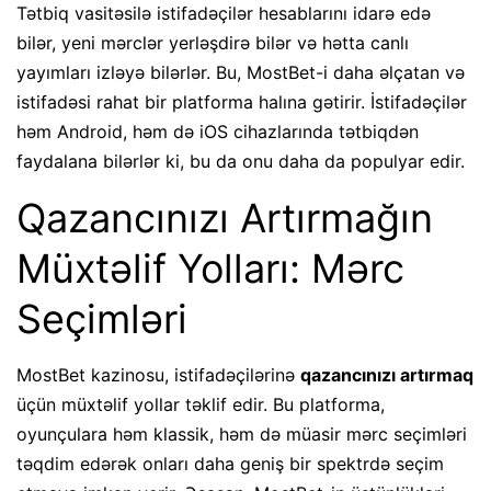
Tətbiq vasitəsilə istifadəçilər hesablarını idarə edə
bilər, yeni mərclər yerləşdirə bilər və hətta canlı
yayımları izləyə bilərlər. Bu, MostBet-i daha əlçatan və
istifadəsi rahat bir platforma halına gətirir. İstifadəçilər
həm Android, həm də iOS cihazlarında tətbiqdən
faydalana bilərlər ki, bu da onu daha da populyar edir.
Qazancınızı Artırmağın
Müxtəlif Yolları: Mərc
Seçimləri
MostBet kazinosu, istifadəçilərinə
qazancınızı artırmaq
üçün müxtəlif yollar təklif edir. Bu platforma,
oyunçulara həm klassik, həm də müasir mərc seçimləri
təqdim edərək onları daha geniş bir spektrdə seçim