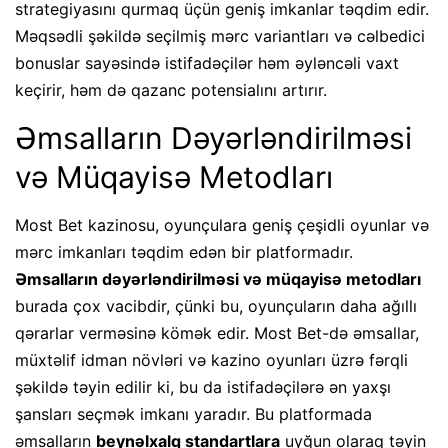
strategiyasını qurmaq üçün geniş imkanlar təqdim edir.
Məqsədli şəkildə seçilmiş mərc variantları və cəlbedici
bonuslar sayəsində istifadəçilər həm əyləncəli vaxt
keçirir, həm də qazanc potensialını artırır.
Əmsalların Dəyərləndirilməsi
və Müqayisə Metodları
Most Bet kazinosu, oyunçulara geniş çeşidli oyunlar və
mərc imkanları təqdim edən bir platformadır.
Əmsalların dəyərləndirilməsi və müqayisə metodları
burada çox vacibdir, çünki bu, oyunçuların daha ağıllı
qərarlar verməsinə kömək edir. Most Bet-də əmsallar,
müxtəlif idman növləri və kazino oyunları üzrə fərqli
şəkildə təyin edilir ki, bu da istifadəçilərə ən yaxşı
şansları seçmək imkanı yaradır. Bu platformada
əmsalların
beynəlxalq standartlara
uyğun olaraq təyin