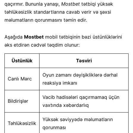
qaçırmır. Bununla yanaşı,
Mostbet
tətbiqi yüksək
təhlükəsizlik standartlarına cavab verir və şəxsi
məlumatların qorunmasını təmin edir.
Aşağıda
Mostbet
mobil tətbiqinin bəzi üstünlüklərini
əks etdirən cədvəl təqdim olunur:
Üstünlük
Təsviri
Oyun zamanı dəyişikliklərə dərhal
Canlı Mərc
reaksiya imkanı
Vacib hadisələri qaçırmamaq üçün
Bildirişlər
vaxtında xəbərdarlıq
Yüksək səviyyədə məlumatların
Təhlükəsizlik
qorunması