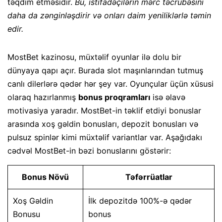
təqdim etməsidir.
Bu, istifadəçilərin mərc təcrübəsini
daha da zənginləşdirir və onları daim yeniliklərlə təmin
edir.
MostBet kazinosu, müxtəlif oyunlar ilə dolu bir
dünyaya qapı açır. Burada slot maşınlarından tutmuş
canlı dilerlərə qədər hər şey var. Oyunçular üçün xüsusi
olaraq hazırlanmış
bonus proqramları
isə əlavə
motivasiya yaradır. MostBet-in təklif etdiyi bonuslar
arasında xoş gəldin bonusları, depozit bonusları və
pulsuz spinlər kimi müxtəlif variantlar var. Aşağıdakı
cədvəl MostBet-in bəzi bonuslarını göstərir:
Bonus Növü
Təfərrüatlar
Xoş Gəldin
İlk depozitdə 100%-ə qədər
Bonusu
bonus