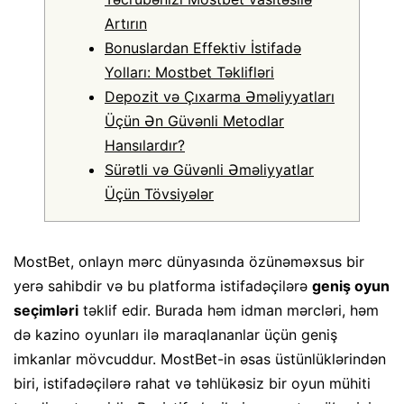
Artırın
Bonuslardan Effektiv İstifadə
Yolları: Mostbet Təklifləri
Depozit və Çıxarma Əməliyyatları
Üçün Ən Güvənli Metodlar
Hansılardır?
Sürətli və Güvənli Əməliyyatlar
Üçün Tövsiyələr
MostBet, onlayn mərc dünyasında özünəməxsus bir
yerə sahibdir və bu platforma istifadəçilərə
geniş oyun
seçimləri
təklif edir. Burada həm idman mərcləri, həm
də kazino oyunları ilə maraqlananlar üçün geniş
imkanlar mövcuddur. MostBet-in əsas üstünlüklərindən
biri, istifadəçilərə rahat və təhlükəsiz bir oyun mühiti