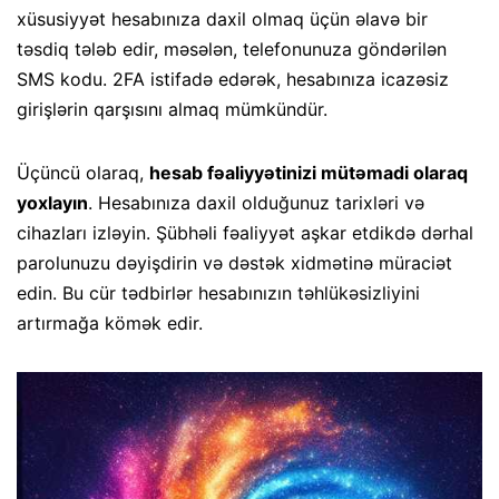
xüsusiyyət hesabınıza daxil olmaq üçün əlavə bir
təsdiq tələb edir, məsələn, telefonunuza göndərilən
SMS kodu. 2FA istifadə edərək, hesabınıza icazəsiz
girişlərin qarşısını almaq mümkündür.
Üçüncü olaraq,
hesab fəaliyyətinizi mütəmadi olaraq
yoxlayın
. Hesabınıza daxil olduğunuz tarixləri və
cihazları izləyin. Şübhəli fəaliyyət aşkar etdikdə dərhal
parolunuzu dəyişdirin və dəstək xidmətinə müraciət
edin. Bu cür tədbirlər hesabınızın təhlükəsizliyini
artırmağa kömək edir.