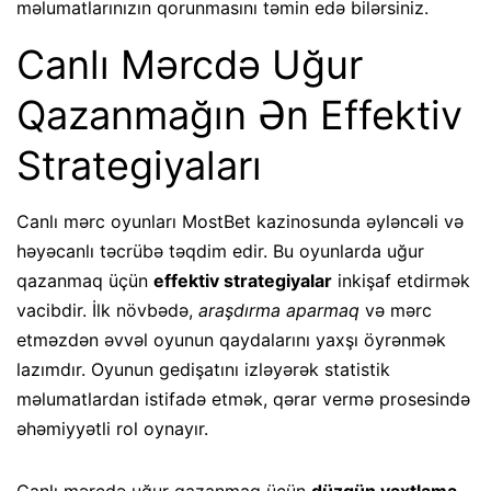
məlumatlarınızın qorunmasını təmin edə bilərsiniz.
Canlı Mərcdə Uğur
Qazanmağın Ən Effektiv
Strategiyaları
Canlı mərc oyunları MostBet kazinosunda əyləncəli və
həyəcanlı təcrübə təqdim edir. Bu oyunlarda uğur
qazanmaq üçün
effektiv strategiyalar
inkişaf etdirmək
vacibdir. İlk növbədə,
araşdırma aparmaq
və mərc
etməzdən əvvəl oyunun qaydalarını yaxşı öyrənmək
lazımdır. Oyunun gedişatını izləyərək statistik
məlumatlardan istifadə etmək, qərar vermə prosesində
əhəmiyyətli rol oynayır.