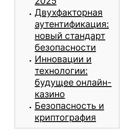
2025
Двухфакторная
аутентификация:
новый стандарт
безопасности
Инновации и
технологии:
будущее онлайн-
казино
Безопасность и
криптография