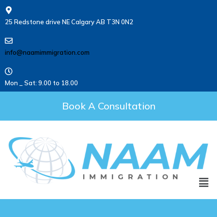
25 Redstone drive NE Calgary AB T3N 0N2
info@naamimmigration.com
Mon _ Sat: 9.00 to 18.00
Book A Consultation