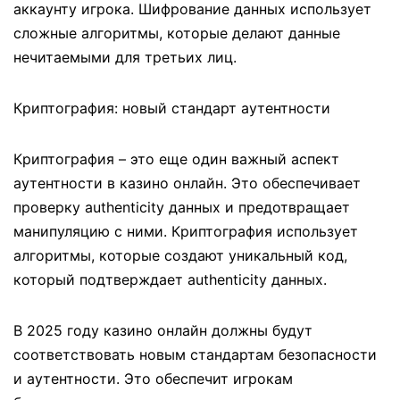
аккаунту игрока. Шифрование данных использует
сложные алгоритмы, которые делают данные
нечитаемыми для третьих лиц.
Криптография: новый стандарт аутентности
Криптография – это еще один важный аспект
аутентности в казино онлайн. Это обеспечивает
проверку authenticity данных и предотвращает
манипуляцию с ними. Криптография использует
алгоритмы, которые создают уникальный код,
который подтверждает authenticity данных.
В 2025 году казино онлайн должны будут
соответствовать новым стандартам безопасности
и аутентности. Это обеспечит игрокам