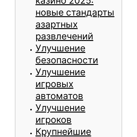
казино 2025:
новые стандарты
азартных
развлечений
Улучшение
безопасности
Улучшение
игровых
автоматов
Улучшение
игроков
Крупнейшие