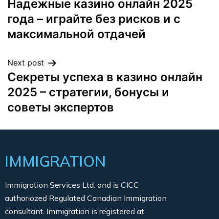
Надежные казино онлайн 2025
года – играйте без рисков и с
максимальной отдачей
Next post
Секреты успеха в казино онлайн
2025 – стратегии, бонусы и
советы экспертов
IMMIGRATION
Immigration Services Ltd. and is CICC
authoriozed Regulated Canadian Immigration
consultant. Immigration is registered at