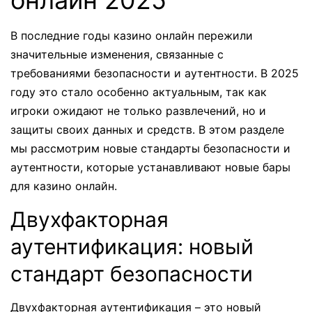
онлайн 2025
В последние годы казино онлайн пережили
значительные изменения, связанные с
требованиями безопасности и аутентности. В 2025
году это стало особенно актуальным, так как
игроки ожидают не только развлечений, но и
защиты своих данных и средств. В этом разделе
мы рассмотрим новые стандарты безопасности и
аутентности, которые устанавливают новые бары
для казино онлайн.
Двухфакторная
аутентификация: новый
стандарт безопасности
Двухфакторная аутентификация – это новый