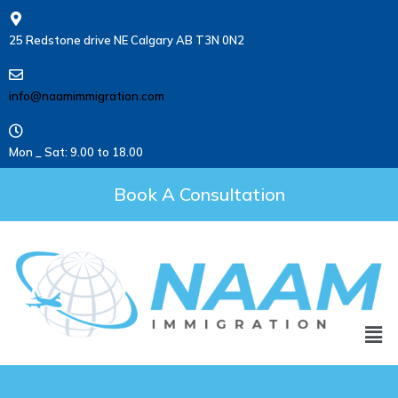
25 Redstone drive NE Calgary AB T3N 0N2
info@naamimmigration.com
Mon _ Sat: 9.00 to 18.00
Book A Consultation