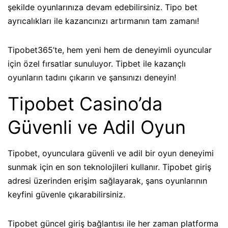
şekilde oyunlarınıza devam edebilirsiniz. Tipo bet
ayrıcalıkları ile kazancınızı artırmanın tam zamanı!
Tipobet365’te, hem yeni hem de deneyimli oyuncular
için özel fırsatlar sunuluyor. Tipbet ile kazançlı
oyunların tadını çıkarın ve şansınızı deneyin!
Tipobet Casino’da
Güvenli ve Adil Oyun
Tipobet, oyunculara güvenli ve adil bir oyun deneyimi
sunmak için en son teknolojileri kullanır. Tipobet giriş
adresi üzerinden erişim sağlayarak, şans oyunlarının
keyfini güvenle çıkarabilirsiniz.
Tipobet güncel giriş bağlantısı ile her zaman platforma