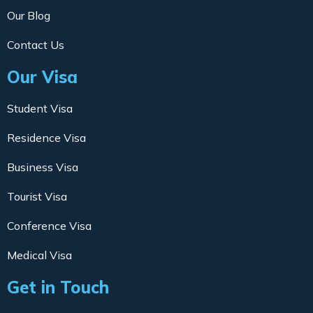
Our Blog
Contact Us
Our Visa
Student Visa
Residence Visa
Business Visa
Tourist Visa
Conference Visa
Medical Visa
Get in Touch