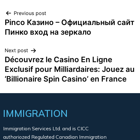
Previous post
Pinco Казино – Официальный сайт
Пинко вход на зеркало
Next post
Découvrez le Casino En Ligne
Exclusif pour Milliardaires: Jouez au
‘Billionaire Spin Casino’ en France
IMMIGRATION
Immigration Services Ltd. and is CICC
authoriozed Regulated Canadian Immigration