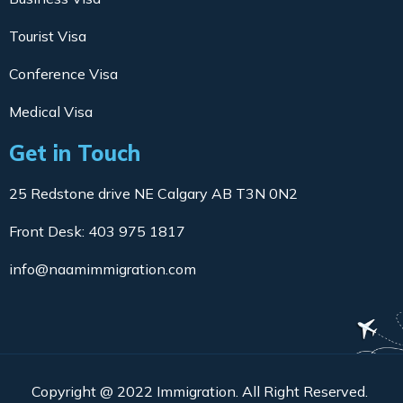
Tourist Visa
Conference Visa
Medical Visa
Get in Touch
25 Redstone drive NE Calgary AB T3N 0N2
Front Desk: 403 975 1817
info@naamimmigration.com
Copyright @ 2022 Immigration. All Right Reserved.