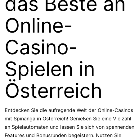
das Beste an
Online-
Casino-
Spielen in
Österreich
Entdecken Sie die aufregende Welt der Online-Casinos
mit Spinanga in Österreich! Genießen Sie eine Vielzahl
an Spielautomaten und lassen Sie sich von spannenden
Features und Bonusrunden begeistern. Nutzen Sie