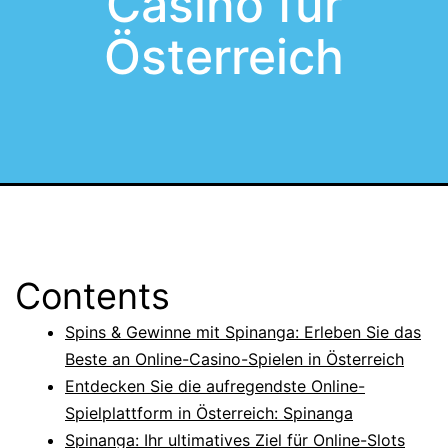
Casino für
Österreich
Contents
Spins & Gewinne mit Spinanga: Erleben Sie das
Beste an Online-Casino-Spielen in Österreich
Entdecken Sie die aufregendste Online-
Spielplattform in Österreich: Spinanga
Spinanga: Ihr ultimatives Ziel für Online-Slots