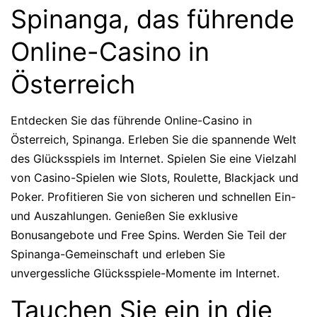
Spinanga, das führende
Online-Casino in
Österreich
Entdecken Sie das führende Online-Casino in
Österreich, Spinanga. Erleben Sie die spannende Welt
des Glücksspiels im Internet. Spielen Sie eine Vielzahl
von Casino-Spielen wie Slots, Roulette, Blackjack und
Poker. Profitieren Sie von sicheren und schnellen Ein-
und Auszahlungen. Genießen Sie exklusive
Bonusangebote und Free Spins. Werden Sie Teil der
Spinanga-Gemeinschaft und erleben Sie
unvergessliche Glücksspiele-Momente im Internet.
Tauchen Sie ein in die