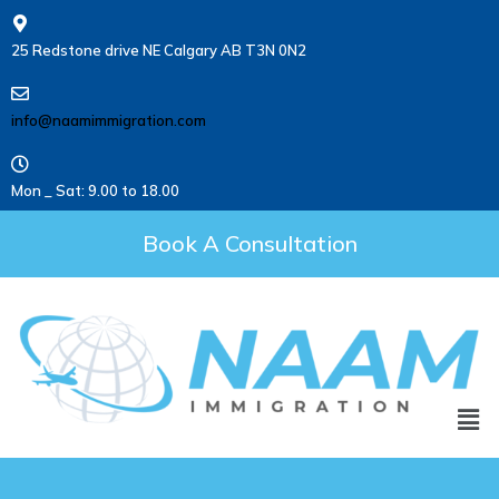
25 Redstone drive NE Calgary AB T3N 0N2
info@naamimmigration.com
Mon _ Sat: 9.00 to 18.00
Book A Consultation