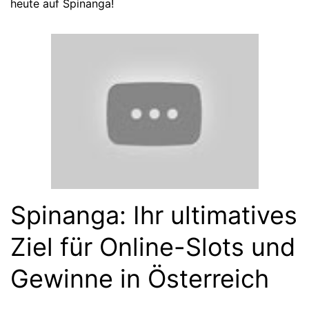
heute auf Spinanga!
Spinanga: Ihr ultimatives
Ziel für Online-Slots und
Gewinne in Österreich