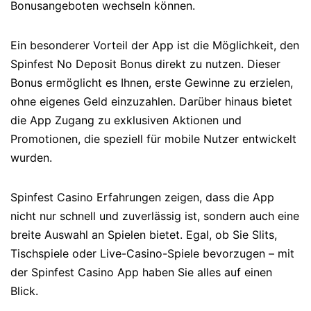
Bonusangeboten wechseln können.
Ein besonderer Vorteil der App ist die Möglichkeit, den
Spinfest No Deposit Bonus direkt zu nutzen. Dieser
Bonus ermöglicht es Ihnen, erste Gewinne zu erzielen,
ohne eigenes Geld einzuzahlen. Darüber hinaus bietet
die App Zugang zu exklusiven Aktionen und
Promotionen, die speziell für mobile Nutzer entwickelt
wurden.
Spinfest Casino Erfahrungen zeigen, dass die App
nicht nur schnell und zuverlässig ist, sondern auch eine
breite Auswahl an Spielen bietet. Egal, ob Sie Slits,
Tischspiele oder Live-Casino-Spiele bevorzugen – mit
der Spinfest Casino App haben Sie alles auf einen
Blick.