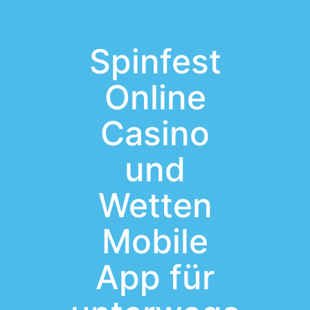
Spinfest
Online
Casino
und
Wetten
Mobile
App für