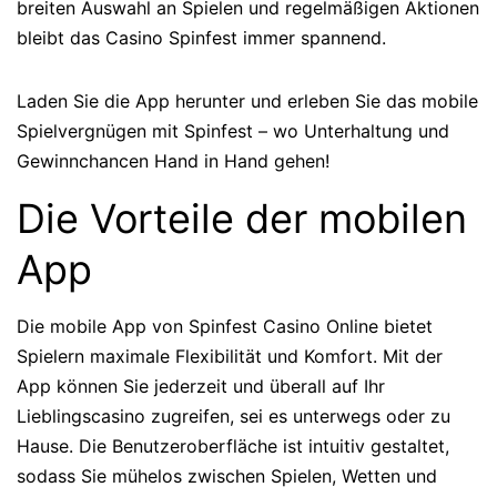
breiten Auswahl an Spielen und regelmäßigen Aktionen
bleibt das Casino Spinfest immer spannend.
Laden Sie die App herunter und erleben Sie das mobile
Spielvergnügen mit Spinfest – wo Unterhaltung und
Gewinnchancen Hand in Hand gehen!
Die Vorteile der mobilen
App
Die mobile App von Spinfest Casino Online bietet
Spielern maximale Flexibilität und Komfort. Mit der
App können Sie jederzeit und überall auf Ihr
Lieblingscasino zugreifen, sei es unterwegs oder zu
Hause. Die Benutzeroberfläche ist intuitiv gestaltet,
sodass Sie mühelos zwischen Spielen, Wetten und