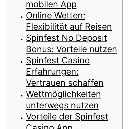
mobilen App
Online Wetten:
Flexibilität auf Reisen
Spinfest No Deposit
Bonus: Vorteile nutzen
Spinfest Casino
Erfahrungen:
Vertrauen schaffen
Wettmöglichkeiten
unterwegs nutzen
Vorteile der Spinfest
Casino App