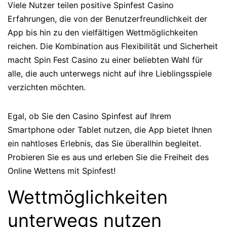
Viele Nutzer teilen positive Spinfest Casino
Erfahrungen, die von der Benutzerfreundlichkeit der
App bis hin zu den vielfältigen Wettmöglichkeiten
reichen. Die Kombination aus Flexibilität und Sicherheit
macht Spin Fest Casino zu einer beliebten Wahl für
alle, die auch unterwegs nicht auf ihre Lieblingsspiele
verzichten möchten.
Egal, ob Sie den Casino Spinfest auf Ihrem
Smartphone oder Tablet nutzen, die App bietet Ihnen
ein nahtloses Erlebnis, das Sie überallhin begleitet.
Probieren Sie es aus und erleben Sie die Freiheit des
Online Wettens mit Spinfest!
Wettmöglichkeiten
unterwegs nutzen