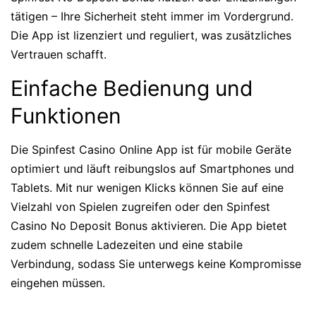
tätigen – Ihre Sicherheit steht immer im Vordergrund.
Die App ist lizenziert und reguliert, was zusätzliches
Vertrauen schafft.
Einfache Bedienung und
Funktionen
Die Spinfest Casino Online App ist für mobile Geräte
optimiert und läuft reibungslos auf Smartphones und
Tablets. Mit nur wenigen Klicks können Sie auf eine
Vielzahl von Spielen zugreifen oder den Spinfest
Casino No Deposit Bonus aktivieren. Die App bietet
zudem schnelle Ladezeiten und eine stabile
Verbindung, sodass Sie unterwegs keine Kompromisse
eingehen müssen.