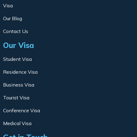
Visa
Our Blog
Contact Us
Our Visa
Student Visa
Residence Visa
Business Visa
Tourist Visa
Conference Visa
Medical Visa