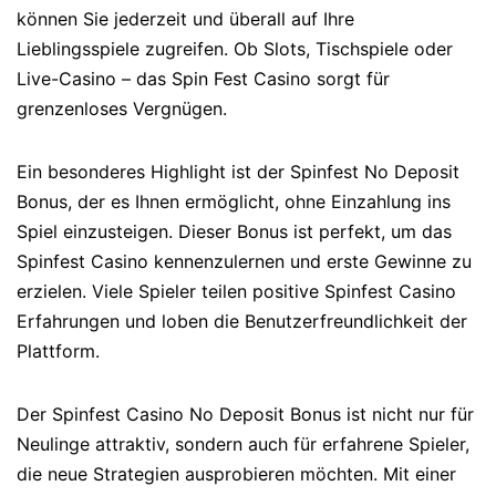
können Sie jederzeit und überall auf Ihre
Lieblingsspiele zugreifen. Ob Slots, Tischspiele oder
Live-Casino – das Spin Fest Casino sorgt für
grenzenloses Vergnügen.
Ein besonderes Highlight ist der Spinfest No Deposit
Bonus, der es Ihnen ermöglicht, ohne Einzahlung ins
Spiel einzusteigen. Dieser Bonus ist perfekt, um das
Spinfest Casino kennenzulernen und erste Gewinne zu
erzielen. Viele Spieler teilen positive Spinfest Casino
Erfahrungen und loben die Benutzerfreundlichkeit der
Plattform.
Der Spinfest Casino No Deposit Bonus ist nicht nur für
Neulinge attraktiv, sondern auch für erfahrene Spieler,
die neue Strategien ausprobieren möchten. Mit einer