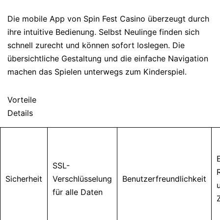
Die mobile App von Spin Fest Casino überzeugt durch
ihre intuitive Bedienung. Selbst Neulinge finden sich
schnell zurecht und können sofort loslegen. Die
übersichtliche Gestaltung und die einfache Navigation
machen das Spielen unterwegs zum Kinderspiel.
Vorteile
Details
SSL-
Sicherheit
Verschlüsselung
Benutzerfreundlichkeit
für alle Daten