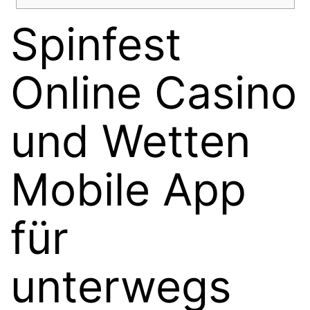
Spinfest
Online Casino
und Wetten
Mobile App
für
unterwegs