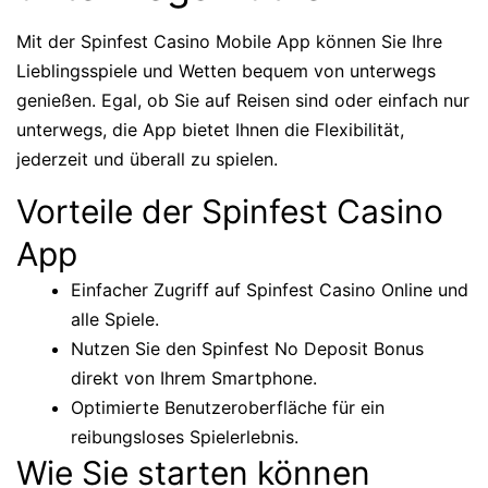
Mit der Spinfest Casino Mobile App können Sie Ihre
Lieblingsspiele und Wetten bequem von unterwegs
genießen. Egal, ob Sie auf Reisen sind oder einfach nur
unterwegs, die App bietet Ihnen die Flexibilität,
jederzeit und überall zu spielen.
Vorteile der Spinfest Casino
App
Einfacher Zugriff auf Spinfest Casino Online und
alle Spiele.
Nutzen Sie den Spinfest No Deposit Bonus
direkt von Ihrem Smartphone.
Optimierte Benutzeroberfläche für ein
reibungsloses Spielerlebnis.
Wie Sie starten können