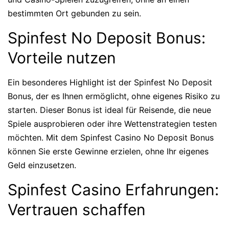
bestimmten Ort gebunden zu sein.
Spinfest No Deposit Bonus:
Vorteile nutzen
Ein besonderes Highlight ist der Spinfest No Deposit
Bonus, der es Ihnen ermöglicht, ohne eigenes Risiko zu
starten. Dieser Bonus ist ideal für Reisende, die neue
Spiele ausprobieren oder ihre Wettenstrategien testen
möchten. Mit dem Spinfest Casino No Deposit Bonus
können Sie erste Gewinne erzielen, ohne Ihr eigenes
Geld einzusetzen.
Spinfest Casino Erfahrungen:
Vertrauen schaffen