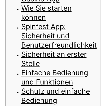
Wie Sie starten
können
Spinfest App:
Sicherheit und
Benutzerfreundlichkeit
Sicherheit an erster
Stelle
Einfache Bedienung
und Funktionen
Schutz und einfache
Bedienung