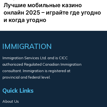
Лучшие мобильные казино
онлайн 2025 – играйте где угодно
и когда угодно
IMMIGRATION
Immigration Services Ltd. and is CICC
authoriozed Regulated Canadian Immigration
consultant. Immigration is registered at
provincial and federal level.
Quick Links
About Us