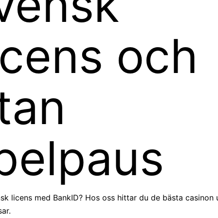
vensk
icens och
tan
pelpaus
ensk licens med BankID? Hos oss hittar du de bästa casinon
ar.