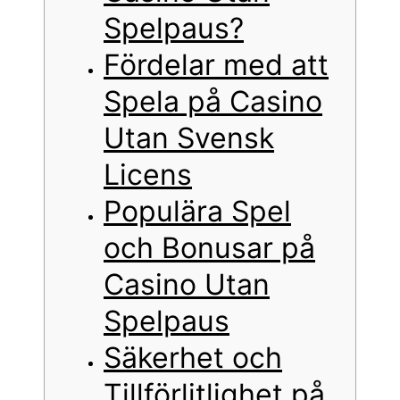
Spelpaus?
Fördelar med att
Spela på Casino
Utan Svensk
Licens
Populära Spel
och Bonusar på
Casino Utan
Spelpaus
Säkerhet och
Tillförlitlighet på