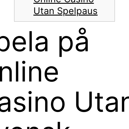
Utan Spelpaus
pela på
nline
asino Uta