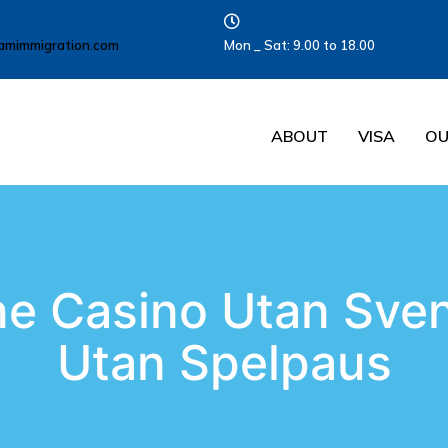
amimmigration.com
Mon _ Sat: 9.00 to 18.00
ABOUT
VISA
OU
ne Casino Utan Sve
Utan Spelpaus