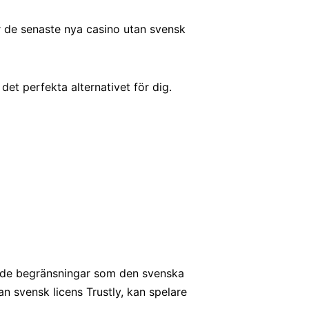
ar de senaste nya casino utan svensk
 det perfekta alternativet för dig.
an de begränsningar som den svenska
n svensk licens Trustly, kan spelare