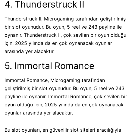
4. Thunderstruck II
Thunderstruck II, Microgaming tarafından geliştirilmiş
bir slot oyunudur. Bu oyun, 5 reel ve 243 payline ile
oynanır. Thunderstruck II, çok sevilen bir oyun olduğu
için, 2025 yılında da en çok oynanacak oyunlar
arasında yer alacaktır.
5. Immortal Romance
Immortal Romance, Microgaming tarafından
geliştirilmiş bir slot oyunudur. Bu oyun, 5 reel ve 243
payline ile oynanır. Immortal Romance, çok sevilen bir
oyun olduğu için, 2025 yılında da en çok oynanacak
oyunlar arasında yer alacaktır.
Bu slot oyunları, en güvenilir slot siteleri aracılığıyla