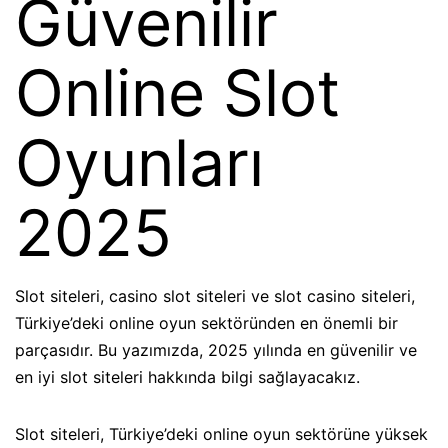
Güvenilir
Online Slot
Oyunları
2025
Slot siteleri, casino slot siteleri ve slot casino siteleri,
Türkiye’deki online oyun sektöründen en önemli bir
parçasıdır. Bu yazımızda, 2025 yılında en güvenilir ve
en iyi slot siteleri hakkında bilgi sağlayacakız.
Slot siteleri, Türkiye’deki online oyun sektörüne yüksek