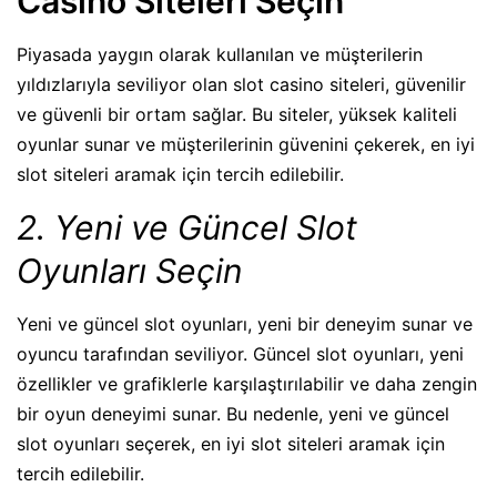
Casino Siteleri Seçin
Piyasada yaygın olarak kullanılan ve müşterilerin
yıldızlarıyla seviliyor olan slot casino siteleri, güvenilir
ve güvenli bir ortam sağlar. Bu siteler, yüksek kaliteli
oyunlar sunar ve müşterilerinin güvenini çekerek, en iyi
slot siteleri aramak için tercih edilebilir.
2. Yeni ve Güncel Slot
Oyunları Seçin
Yeni ve güncel slot oyunları, yeni bir deneyim sunar ve
oyuncu tarafından seviliyor. Güncel slot oyunları, yeni
özellikler ve grafiklerle karşılaştırılabilir ve daha zengin
bir oyun deneyimi sunar. Bu nedenle, yeni ve güncel
slot oyunları seçerek, en iyi slot siteleri aramak için
tercih edilebilir.