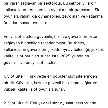
bir yarar sağlayan bir sektördür. Bu sektör, yıllardır
kullanıcıların tercih edilen oyunların bir parçasıdır. Slot
oyunları, rahatlıkla oynanabilen, zevk alan ve kazanma
fırsatları sunan oyunlardır.
En iyi slot siteleri, güvenilir, hızlı ve güvenli bir ortam
sağlayan bir şekilde tasarlanmıştır. Bu siteler,
kullanıcıların güvenli bir şekilde oynayabileceği, yüksek
kaliteli slot oyunları sunar. İşte, 2025 yılında en
güvenilir ve en iyi slot siteleri:
1. Slot Site 1: Türkiye’de en popüler slot sitelerinden
biridir. Güvenilir, hızlı ve güvenli bir ortam sağlar ve
yüksek kaliteli slot oyunları sunar.
2. Slot Site 2: Türkiye’deki slot oyunları sektöründe