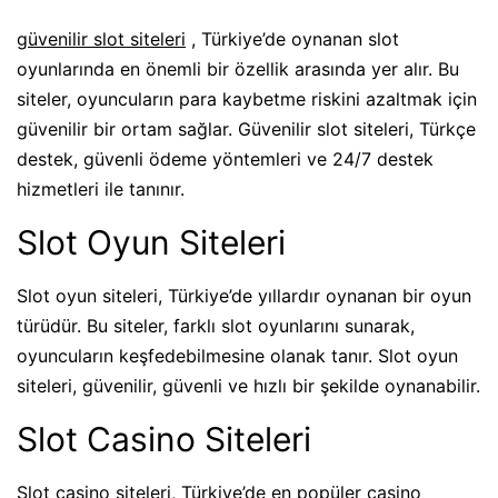
güvenilir slot siteleri
, Türkiye’de oynanan slot
oyunlarında en önemli bir özellik arasında yer alır. Bu
siteler, oyuncuların para kaybetme riskini azaltmak için
güvenilir bir ortam sağlar. Güvenilir slot siteleri, Türkçe
destek, güvenli ödeme yöntemleri ve 24/7 destek
hizmetleri ile tanınır.
Slot Oyun Siteleri
Slot oyun siteleri, Türkiye’de yıllardır oynanan bir oyun
türüdür. Bu siteler, farklı slot oyunlarını sunarak,
oyuncuların keşfedebilmesine olanak tanır. Slot oyun
siteleri, güvenilir, güvenli ve hızlı bir şekilde oynanabilir.
Slot Casino Siteleri
Slot casino siteleri, Türkiye’de en popüler casino