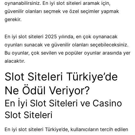
oynanabilirsiniz. En iyi slot siteleri aramak için,
güvenilir olanları seçmek ve özel seçimler yapmak
gerekir.
En iyi slot siteleri 2025 yılında, en çok oynanacak
oyunları sunacak ve güvenilir olanları seçebileceksiniz.
Bu oyunlar, çok sevilen ve popüler oyunlar arasında yer
alacaktır.
Slot Siteleri Türkiye’de
Ne Ödül Veriyor?
En İyi Slot Siteleri ve Casino
Slot Siteleri
En iyi slot siteleri Türkiye’de, kullanıcıların tercih edilen