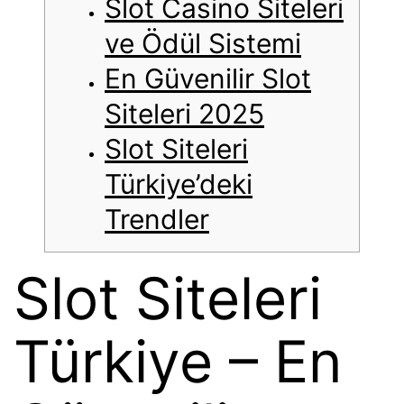
Slot Casino Siteleri
ve Ödül Sistemi
En Güvenilir Slot
Siteleri 2025
Slot Siteleri
Türkiye’deki
Trendler
Slot Siteleri
Türkiye – En