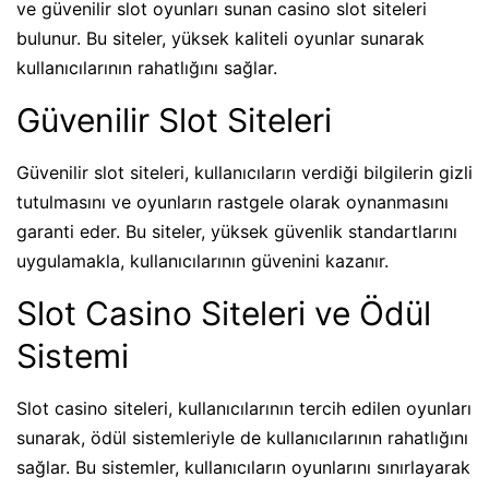
ve güvenilir slot oyunları sunan casino slot siteleri
bulunur. Bu siteler, yüksek kaliteli oyunlar sunarak
kullanıcılarının rahatlığını sağlar.
Güvenilir Slot Siteleri
Güvenilir slot siteleri, kullanıcıların verdiği bilgilerin gizli
tutulmasını ve oyunların rastgele olarak oynanmasını
garanti eder. Bu siteler, yüksek güvenlik standartlarını
uygulamakla, kullanıcılarının güvenini kazanır.
Slot Casino Siteleri ve Ödül
Sistemi
Slot casino siteleri, kullanıcılarının tercih edilen oyunları
sunarak, ödül sistemleriyle de kullanıcılarının rahatlığını
sağlar. Bu sistemler, kullanıcıların oyunlarını sınırlayarak