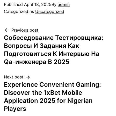
Published
April 18, 2025
By
admin
Categorized as
Uncategorized
Previous post
Собеседование Тестировщика:
Вопросы И Задания Как
Подготовиться К Интервью На
Qa-инженера В 2025
Next post
Experience Convenient Gaming:
Discover the 1xBet Mobile
Application 2025 for Nigerian
Players