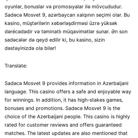
oyunlar, bonuslar və promosıyalar ilə mövcududur.
Sadəcə Mosvet 9, azərbaycan xalqının seçimi olar. Bu
kasino, müştərilərin xəbərləşdirməsi üzrə yüksək
dərécədədir və təminatlı müqavimətlər sunar. Ən son
sadəcələr də qeyd edilir ki, bu kasino, sizin
dəstəyinizdə ola bilər!
Translate:
Sadəcə Mosvet 9 provides information in Azerbaijani
language. This casino offers a safe and enjoyable way
for winnings. In addition, it has high-stakes games,
bonuses and promotions. Sadəcə Mosvet 9 is the
choice of the Azerbaijani people. This casino is highly
rated for customer reviews and offers guaranteed
matches. The latest updates are also mentioned that