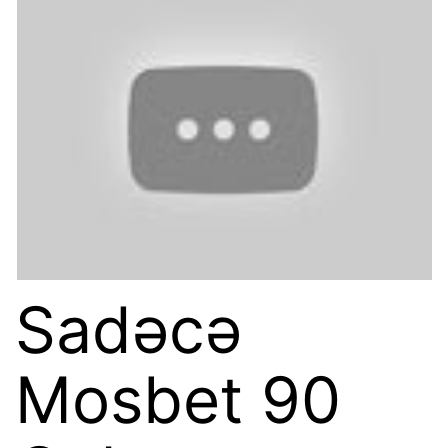
Sadəcə
Mosbet 90