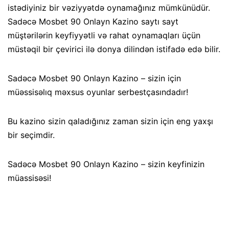
istədiyiniz bir vəziyyətdə oynamağınız mümkünüdür.
Sadəcə Mosbet 90 Onlayn Kazino saytı sayt
müştərilərin keyfiyyətli və rahat oynamaqları üçün
müstəqil bir çevirici ilə donya dilindən istifadə edə bilir.
Sadəcə Mosbet 90 Onlayn Kazino – sizin için
müəssisəlıq məxsus oyunlar serbestçasındadır!
Bu kazino sizin qaladığınız zaman sizin için eng yaxşı
bir seçimdir.
Sadəcə Mosbet 90 Onlayn Kazino – sizin keyfinizin
müassisəsi!