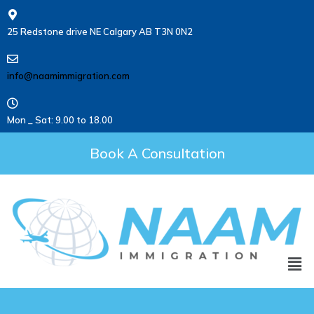
25 Redstone drive NE Calgary AB T3N 0N2
info@naamimmigration.com
Mon _ Sat: 9.00 to 18.00
Book A Consultation