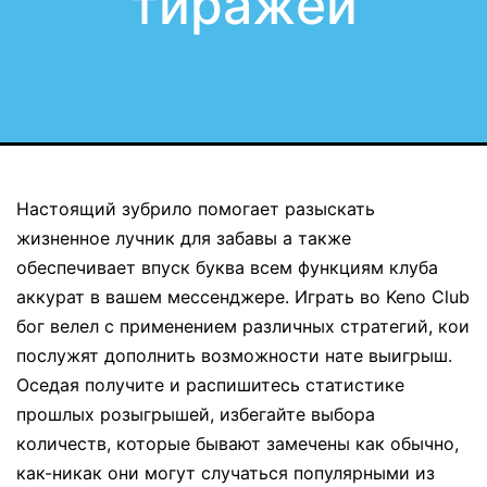
тиражей
Настоящий зубрило помогает разыскать
жизненное лучник для забавы а также
обеспечивает впуск буква всем функциям клуба
аккурат в вашем мессенджере. Играть во Keno Club
бог велел с применением различных стратегий, кои
послужят дополнить возможности нате выигрыш.
Оседая получите и распишитесь статистике
прошлых розыгрышей, избегайте выбора
количеств, которые бывают замечены как обычно,
как-никак они могут случаться популярными из