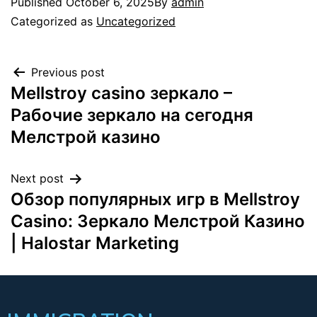
Published
October 6, 2025
By
admin
Categorized as
Uncategorized
Previous post
Mellstroy casino зеркало –
Рабочие зеркало на сегодня
Мелстрой казино
Next post
Обзор популярных игр в Mellstroy
Casino: Зеркало Мелстрой Казино
| Halostar Marketing