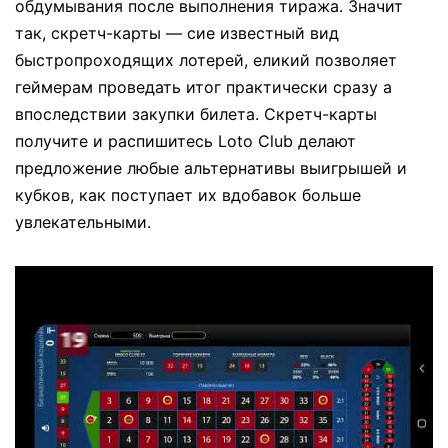
обдумывания после выполнения тиража. Значит
так, скретч-карты — сие известный вид
быстропроходящих лотерей, еликий позволяет
геймерам проведать итог практически сразу а
впоследствии закупки билета. Скретч-карты
получите и распишитесь Loto Club делают
предложение любые альтернативы выигрышей и
кубков, как поступает их вдобавок больше
увлекательными.