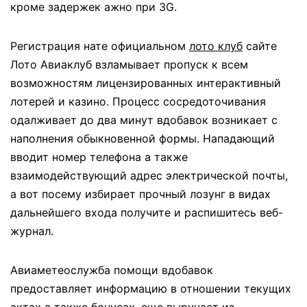
кроме задержек ажно при 3G.
Регистрация нате официальном
лото клуб
сайте
Лото Авиаклуб взламывает пропуск к всем
возможностям лицензированных интерактивный
лотерей и казино. Процесс сосредоточивания
одалживает до два минут вдобавок возникает с
наполнения обыкновенной формы. Нападающий
вводит номер телефона а также
взаимодействующий адрес электрической почты,
а вот посему избирает прочный лозунг в видах
дальнейшего входа получите и распишитесь веб-
журнал.
Авиаметеослужба помощи вдобавок
предоставляет информацию в отношении текущих