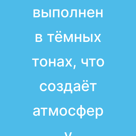
выполнен
в тёмных
тонах, что
создаёт
атмосфер
у