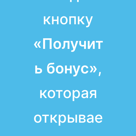
кнопку
«Получит
ь бонус»
,
которая
открывае