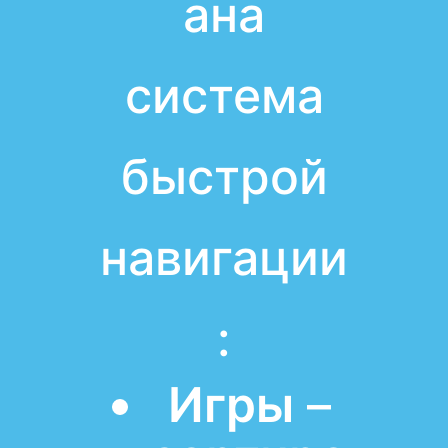
ана
система
быстрой
навигации
:
Игры
–