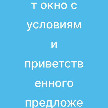
т окно с
условиям
и
приветств
енного
предложе