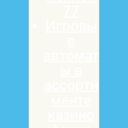
77
Игровы
е
автомат
ы в
ассорти
менте
казино