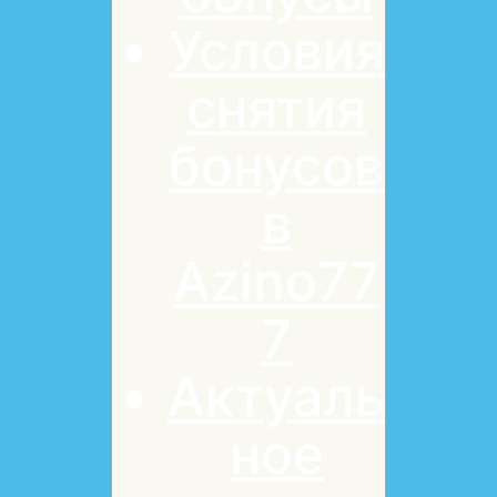
Условия
снятия
бонусов
в
Azino77
7
Актуаль
ное