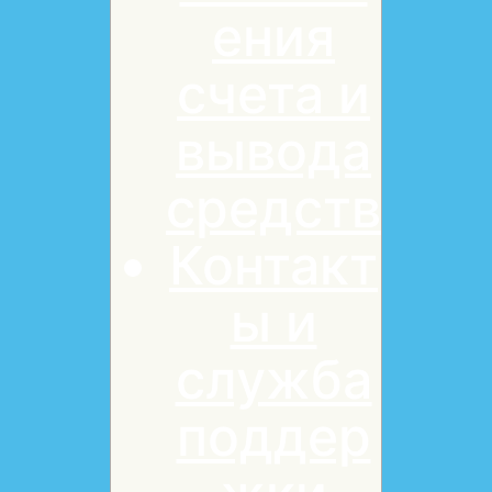
ения
счета и
вывода
средств
Контакт
ы и
служба
поддер