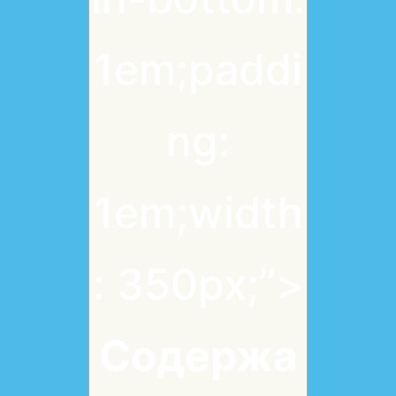
1em;paddi
ng:
1em;width
: 350px;”>
Содержа