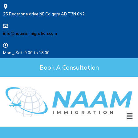
25 Redstone drive NE Calgary AB T3N 0N2
info@naamimmigration.com
Mon _ Sat: 9.00 to 18.00
Book A Consultation