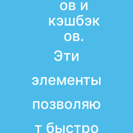
ов и
кэшбэк
ов.
Эти
элементы
позволяю
т быстро