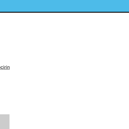
çirin