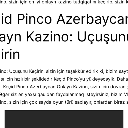
, sizin için en iyi onlayn kazino tədqiqatını keçirib, sizin k
id Pinco Azerbayca
ayn Kazino: Uçuşun
irin
 Uçuşunu Keçirin, sizin için təşəkkür edirik ki, bizim saytım
 için hızlı bir şəkildedir Keçid Pinco’yu yükləyəcəyik. Daha
niz. Keçid Pinco Azerbaycan Onlayn Kazino, sizin için dövranı
Əgər siz ən yaxşı qauldan faydalanmaq istəyirsiniz, bizim V
o, sizin için çox sayda oyun türü saxlayır, onlardan biraz 