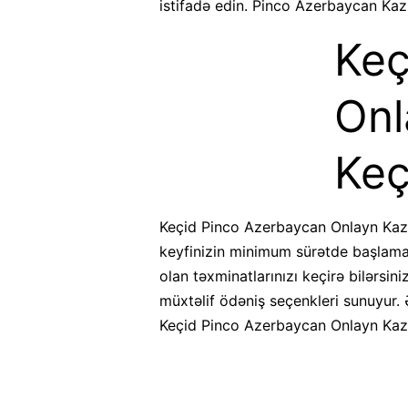
istifadə edin. Pinco Azerbaycan Kazino
Keç
Onl
Keç
Keçid Pinco Azerbaycan Onlayn Kazino:
keyfinizin minimum sürətde başlaması
olan təxminatlarınızı keçirə bilərsi
müxtəlif ödəniş seçenkleri sunuyur. 
Keçid Pinco Azerbaycan Onlayn Kazin