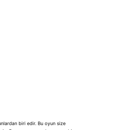
nlardan biri edir. Bu oyun size