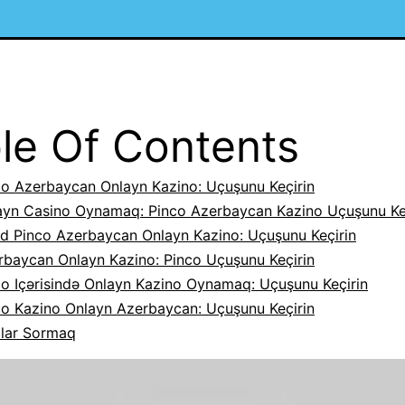
le Of Contents
co Azerbaycan Onlayn Kazino: Uçuşunu Keçirin
ayn Casino Oynamaq: Pinco Azerbaycan Kazino Uçuşunu Ke
id Pinco Azerbaycan Onlayn Kazino: Uçuşunu Keçirin
rbaycan Onlayn Kazino: Pinco Uçuşunu Keçirin
co Içərisində Onlayn Kazino Oynamaq: Uçuşunu Keçirin
co Kazino Onlayn Azerbaycan: Uçuşunu Keçirin
llar Sormaq