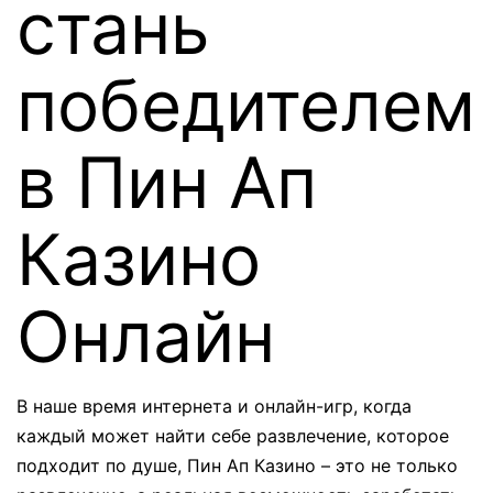
стань
победителем
в Пин Ап
Казино
Онлайн
В наше время интернета и онлайн-игр, когда
каждый может найти себе развлечение, которое
подходит по душе, Пин Ап Казино – это не только