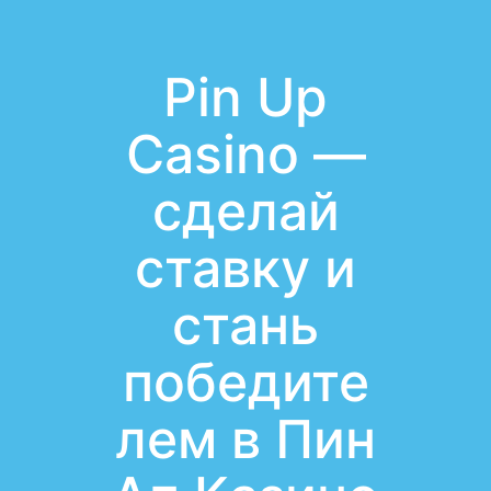
Pin Up
Casino —
сделай
ставку и
стань
победите
лем в Пин