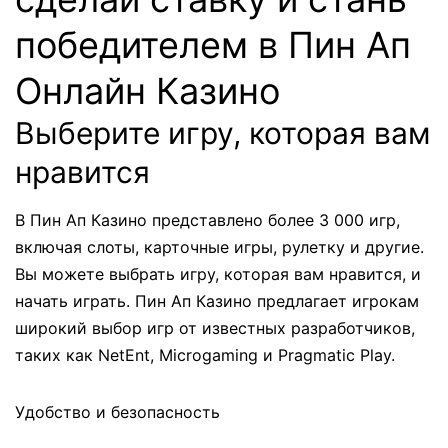
победителем в Пин Ап
Онлайн Казино
Выберите игру, которая вам
нравится
В Пин Ап Казино представлено более 3 000 игр,
включая слоты, карточные игры, рулетку и другие.
Вы можете выбрать игру, которая вам нравится, и
начать играть. Пин Ап Казино предлагает игрокам
широкий выбор игр от известных разработчиков,
таких как NetEnt, Microgaming и Pragmatic Play.
Удобство и безопасность