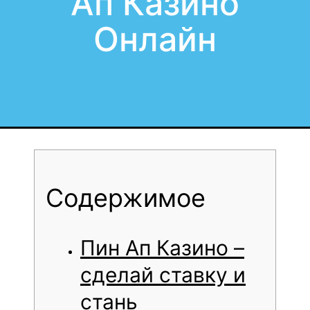
Ап Казино
Онлайн
Содержимое
Пин Ап Казино –
сделай ставку и
стань