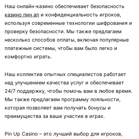
Наш онлайн-казино обеспечивает безопасность
казино пин ап
и конфиденциальность игроков,
используя современные технологии шифрования и
проверку безопасности. Мы также предлагаем
несколько способов оплаты, включая популярные
платежные системы, чтобы вам было легко и
комфортно играть.
Наш коллектив опытных специалистов работает
над улучшением качества услуг и обеспечивает
24/7 поддержку, чтобы помочь вам в любое время.
Мы также предлагаем программу лояльности,
которая позволяет вам получать бонусы и
преимущества за ваше участие в играх.
Pin Up Casino – это лучший выбор для игроков,