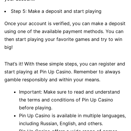
Step 5: Make a deposit and start playing
Once your account is verified, you can make a deposit
using one of the available payment methods. You can
then start playing your favorite games and try to win
big!
That’s it! With these simple steps, you can register and
start playing at Pin Up Casino. Remember to always
gamble responsibly and within your means.
Important: Make sure to read and understand
the terms and conditions of Pin Up Casino
before playing.
Pin Up Casino is available in multiple languages,
including Russian, English, and others.