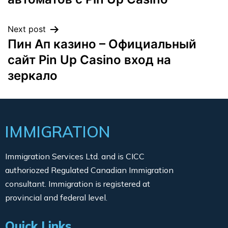
Next post
Пин Ап казино – Официальный
сайт Pin Up Casino вход на
зеркало
IMMIGRATION
Immigration Services Ltd. and is CICC
authoriozed Regulated Canadian Immigration
consultant. Immigration is registered at
provincial and federal level.
Quick Links