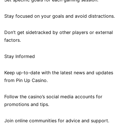
Stay focused on your goals and avoid distractions.
Don’t get sidetracked by other players or external
factors.
Stay Informed
Keep up-to-date with the latest news and updates
from Pin Up Casino.
Follow the casino’s social media accounts for
promotions and tips.
Join online communities for advice and support.