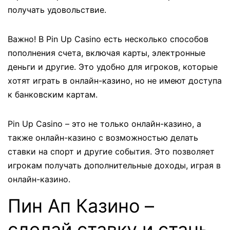
получать удовольствие.
Важно! В Pin Up Casino есть несколько способов
пополнения счета, включая карты, электронные
деньги и другие. Это удобно для игроков, которые
хотят играть в онлайн-казино, но не имеют доступа
к банковским картам.
Pin Up Casino – это не только онлайн-казино, а
также онлайн-казино с возможностью делать
ставки на спорт и другие события. Это позволяет
игрокам получать дополнительные доходы, играя в
онлайн-казино.
Пин Ап Казино –
сделай ставку и стань