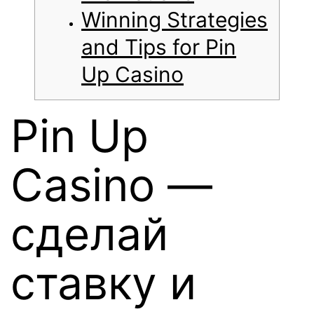
Winning Strategies
and Tips for Pin
Up Casino
Pin Up
Casino —
сделай
ставку и