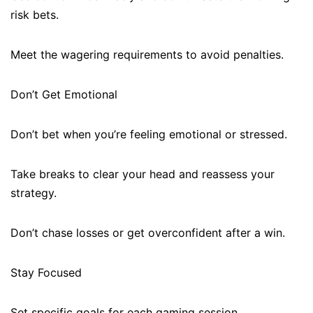
risk bets.
Meet the wagering requirements to avoid penalties.
Don’t Get Emotional
Don’t bet when you’re feeling emotional or stressed.
Take breaks to clear your head and reassess your
strategy.
Don’t chase losses or get overconfident after a win.
Stay Focused
Set specific goals for each gaming session.