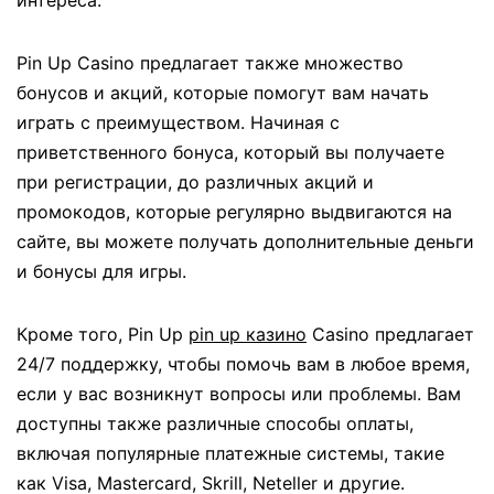
интереса.
Pin Up Casino предлагает также множество
бонусов и акций, которые помогут вам начать
играть с преимуществом. Начиная с
приветственного бонуса, который вы получаете
при регистрации, до различных акций и
промокодов, которые регулярно выдвигаются на
сайте, вы можете получать дополнительные деньги
и бонусы для игры.
Кроме того, Pin Up
pin up казино
Casino предлагает
24/7 поддержку, чтобы помочь вам в любое время,
если у вас возникнут вопросы или проблемы. Вам
доступны также различные способы оплаты,
включая популярные платежные системы, такие
как Visa, Mastercard, Skrill, Neteller и другие.