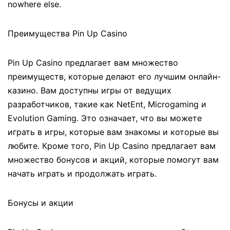
nowhere else.
Преимущества Pin Up Casino
Pin Up Casino предлагает вам множество
преимуществ, которые делают его лучшим онлайн-
казино. Вам доступны игры от ведущих
разработчиков, такие как NetEnt, Microgaming и
Evolution Gaming. Это означает, что вы можете
играть в игры, которые вам знакомы и которые вы
любите. Кроме того, Pin Up Casino предлагает вам
множество бонусов и акций, которые помогут вам
начать играть и продолжать играть.
Бонусы и акции