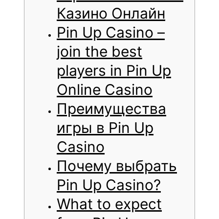
Казино Онлайн
Pin Up Casino –
join the best
players in Pin Up
Online Casino
Преимущества
игры в Pin Up
Casino
Почему выбрать
Pin Up Casino?
What to expect