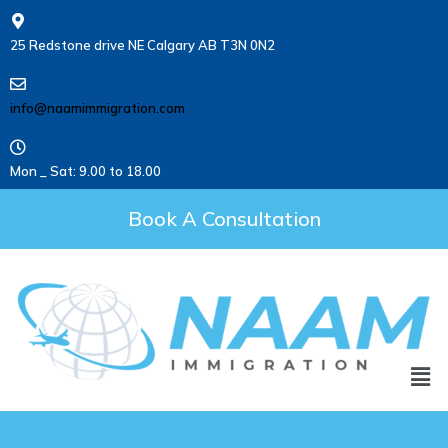
25 Redstone drive NE Calgary AB T3N 0N2
info@naamimmigration.com
Mon _ Sat: 9.00 to 18.00
Book A Consultation