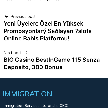
Previous post
Yeni Üyelere Özel En Yüksek
Promosyonlarý Saðlayan 7slots
Online Bahis Platformu!
Next post
BIG Casino BestInGame 115 Senza
Deposito, 300 Bonus
IMMIGRATION
Immigration Services Ltd. and is CICC