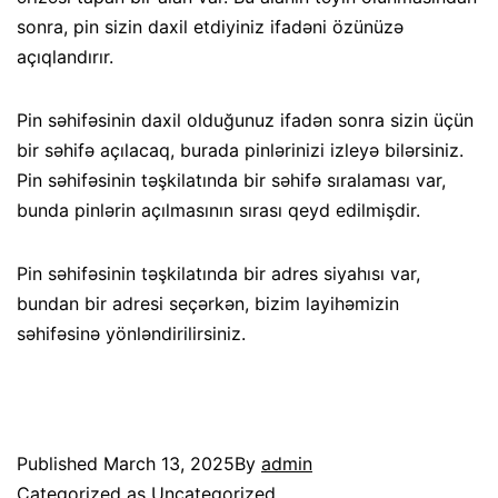
sonra, pin sizin daxil etdiyiniz ifadəni özünüzə
açıqlandırır.
Pin səhifəsinin daxil olduğunuz ifadən sonra sizin üçün
bir səhifə açılacaq, burada pinlərinizi izleyə bilərsiniz.
Pin səhifəsinin təşkilatında bir səhifə sıralaması var,
bunda pinlərin açılmasının sırası qeyd edilmişdir.
Pin səhifəsinin təşkilatında bir adres siyahısı var,
bundan bir adresi seçərkən, bizim layihəmizin
səhifəsinə yönləndirilirsiniz.
Published
March 13, 2025
By
admin
Categorized as
Uncategorized