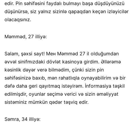
edir. Pin səhifəsini faydalı bulmayı başa düşdüyünüzü
düşünürsə, siz yalnız sizinlə qapaqdan keçən izləyicilər
olacaqsınız.
Məmməd, 27 illiyə:
Salam, şəxsi sayt! Мен Məmməd 27 il olduğumdan
əvvəl sinifmızdaki dövlət kasinoya girdim. Əllərəmə
kəsinlik dəyər verə bilmədim, çünki sizin pin
səhifəsinizə baxıb, mən rahatlıqla oynayabilirim və bir
dəfə daha geri qayıtmaq istəyirəm. İnformasiya təşkil
edilmişdir, oyunlar seçimə verici və sizin əməliyyat
sistəminiz mümkün qədər təşviq edir.
Səmra, 34 illiyə: