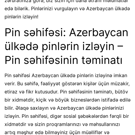
zəruratınıza görə, biz sizin için daha ətraflı məlumatlar
edə bilərik. Pinlərinizi vurgulayın və Azerbaycan ülkədə
pinlərin izləyin!
Pin səhifəsi: Azerbaycan
ülkədə pinlərin izləyin –
Pin səhifəsinin təminatı
Pin səhifəsi Azerbaycan ülkədə pinlərin izləyinə imkan
verir. Bu səhifə, fəaliyyət göstərən kişilər üçün müzakir,
etiraz və fikr kutusudur. Pin səhifəsinin təminatı, bütöv
bir xidmətdir, kiçik və böyük bizneslərdən istifadə edilə
bilir. Əlaqə saxlayın və Azerbaycan ülkədə pinlərinizi
izləyin. Pin səhifəsi, digər sosial şəbəkələrdən fərqli bir
xidmətdir və sizin proqramlarınızı və məhsullarınızı
artıq məşhur edə bilməyiniz üçün müəlliflər və