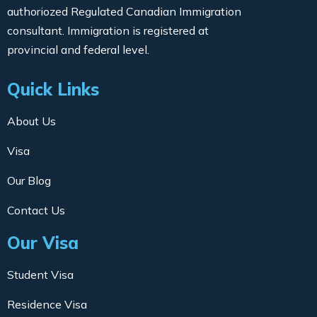
authoriozed Regulated Canadian Immigration
consultant. Immigration is registered at
provincial and federal level.
Quick Links
About Us
Visa
Our Blog
Contact Us
Our Visa
Student Visa
Residence Visa