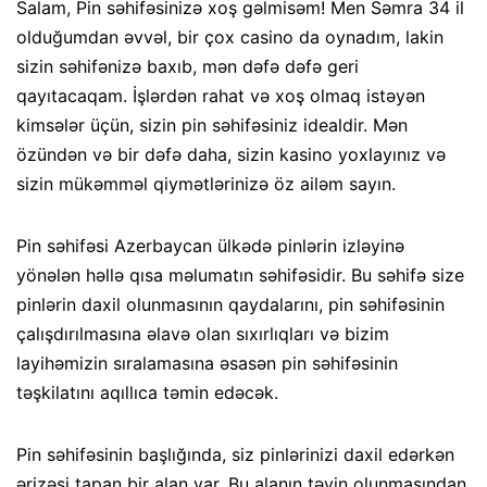
Salam, Pin səhifəsinizə xoş gəlmisəm! Men Səmra 34 il
olduğumdan əvvəl, bir çox casino da oynadım, lakin
sizin səhifənizə baxıb, mən dəfə dəfə geri
qayıtacaqam. İşlərdən rahat və xoş olmaq istəyən
kimsələr üçün, sizin pin səhifəsiniz idealdir. Mən
özündən və bir dəfə daha, sizin kasino yoxlayınız və
sizin mükəmməl qiymətlərinizə öz ailəm sayın.
Pin səhifəsi Azerbaycan ülkədə pinlərin izləyinə
yönələn həllə qısa məlumatın səhifəsidir. Bu səhifə size
pinlərin daxil olunmasının qaydalarını, pin səhifəsinin
çalışdırılmasına əlavə olan sıxırlıqları və bizim
layihəmizin sıralamasına əsasən pin səhifəsinin
təşkilatını aqıllıca təmin edəcək.
Pin səhifəsinin başlığında, siz pinlərinizi daxil edərkən
ərizəsi tapan bir alan var. Bu alanın təyin olunmasından