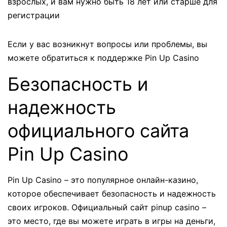
взрослых, и вам нужно быть 18 лет или старше для
регистрации
Если у вас возникнут вопросы или проблемы, вы
можете обратиться к поддержке Pin Up Casino
Безопасность и
надежность
официального сайта
Pin Up Casino
Pin Up Casino – это популярное онлайн-казино,
которое обеспечивает безопасность и надежность
своих игроков. Официальный сайт pinup casino –
это место, где вы можете играть в игры на деньги,