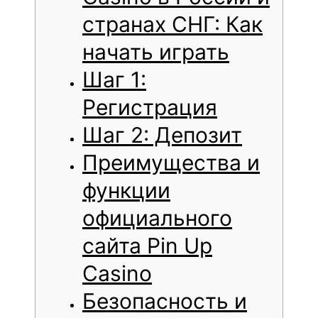
странах СНГ: Как
начать играть
Шаг 1:
Регистрация
Шаг 2: Депозит
Преимущества и
функции
официального
сайта Pin Up
Casino
Безопасность и