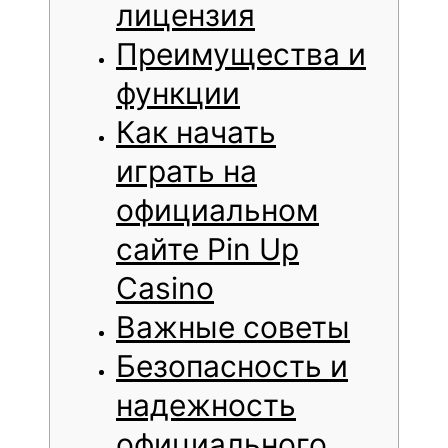
лицензия
Преимущества и
функции
Как начать
играть на
официальном
сайте Pin Up
Casino
Важные советы
Безопасность и
надежность
официального