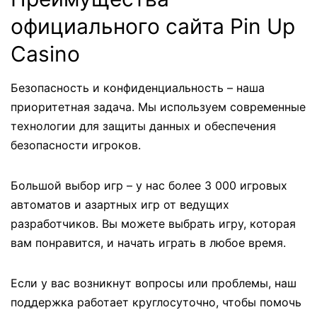
официального сайта Pin Up
Casino
Безопасность и конфиденциальность – наша
приоритетная задача. Мы используем современные
технологии для защиты данных и обеспечения
безопасности игроков.
Большой выбор игр – у нас более 3 000 игровых
автоматов и азартных игр от ведущих
разработчиков. Вы можете выбрать игру, которая
вам понравится, и начать играть в любое время.
Если у вас возникнут вопросы или проблемы, наш
поддержка работает круглосуточно, чтобы помочь