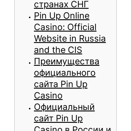
странах СНГ
Pin Up Online
Casino: Official
Website in Russia
and the CIS
Преимущества
официального
сайта Pin Up
Casino
Официальный
сайт Pin Up
Casino в России и