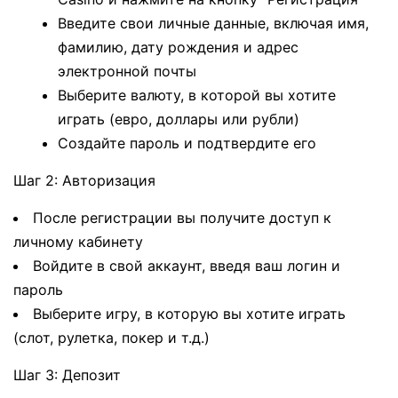
Введите свои личные данные, включая имя,
фамилию, дату рождения и адрес
электронной почты
Выберите валюту, в которой вы хотите
играть (евро, доллары или рубли)
Создайте пароль и подтвердите его
Шаг 2: Авторизация
После регистрации вы получите доступ к
личному кабинету
Войдите в свой аккаунт, введя ваш логин и
пароль
Выберите игру, в которую вы хотите играть
(слот, рулетка, покер и т.д.)
Шаг 3: Депозит