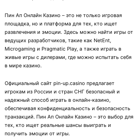
Пин Ап Онлайн Казино – это не только игровая
площадка, но и платформа для тех, кто ищет
развлечения и эмоции. Здесь можно найти игры от
ведущих разработчиков, такие как NetEnt,
Microgaming и Pragmatic Play, а также играть в
живые игры с дилерами, где можно испытать себя
в мире казино.
Официальный сайт pin-up.casino предлагает
игрокам из России и стран СНГ безопасный и
надежный способ играть в онлайн-казино,
обеспечивая конфиденциальность и безопасность
транзакций. Пин Ап Онлайн Казино – это выбор для
тех, кто ищет реальные шансы выиграть и
получить эмоции от игры.