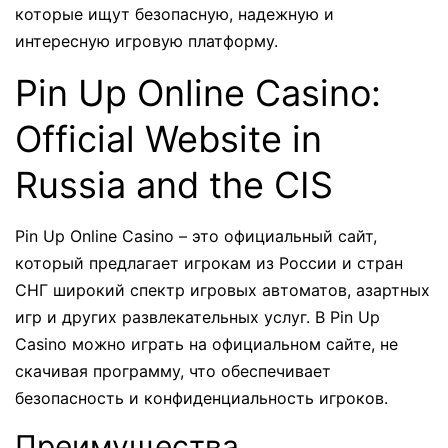
которые ищут безопасную, надежную и
интересную игровую платформу.
Pin Up Online Casino:
Official Website in
Russia and the CIS
Pin Up Online Casino – это официальный сайт,
который предлагает игрокам из России и стран
СНГ широкий спектр игровых автоматов, азартных
игр и других развлекательных услуг. В Pin Up
Casino можно играть на официальном сайте, не
скачивая программу, что обеспечивает
безопасность и конфиденциальность игроков.
Преимущества