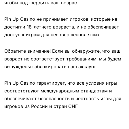
чтобы подтвердить ваш возраст.
Pin Up Casino не принимает игроков, которые не
достигли 18-летнего возраста, и не обеспечивает
доступ к играм для несовершеннолетних.
Обратите внимание! Если вы обнаружите, что ваш
возраст не соответствует требованиям, мы будем
вынуждены заблокировать ваш аккаунт.
Pin Up Casino гарантирует, что все условия игры
соответствуют международным стандартам и
обеспечивают безопасность и честность игры для
игроков из России и стран СНГ.