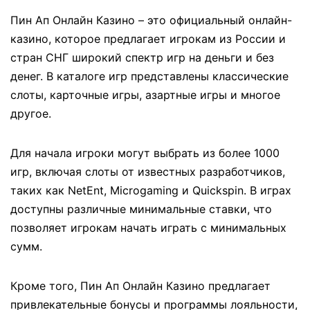
Пин Ап Онлайн Казино – это официальный онлайн-
казино, которое предлагает игрокам из России и
стран СНГ широкий спектр игр на деньги и без
денег. В каталоге игр представлены классические
слоты, карточные игры, азартные игры и многое
другое.
Для начала игроки могут выбрать из более 1000
игр, включая слоты от известных разработчиков,
таких как NetEnt, Microgaming и Quickspin. В играх
доступны различные минимальные ставки, что
позволяет игрокам начать играть с минимальных
сумм.
Кроме того, Пин Ап Онлайн Казино предлагает
привлекательные бонусы и программы лояльности,