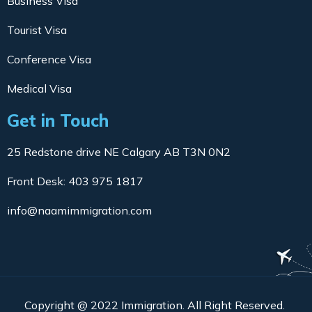
Business Visa
Tourist Visa
Conference Visa
Medical Visa
Get in Touch
25 Redstone drive NE Calgary AB T3N 0N2
Front Desk: 403 975 1817
info@naamimmigration.com
Copyright @ 2022 Immigration. All Right Reserved.