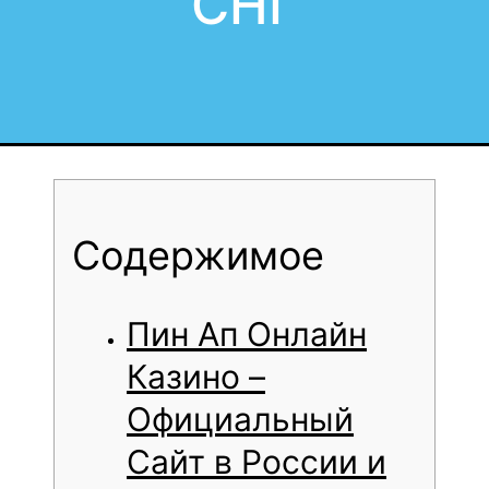
СНГ
Содержимое
Пин Ап Онлайн
Казино –
Официальный
Сайт в России и