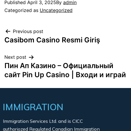
Published
April 3, 2025
By
admin
Categorized as
Uncategorized
Previous post
Casibom Casino Resmi Giriş
Next post
Пин Ап Казино – Официальный
сайт Pin Up Casino | Входи и играй
IMMIGRATION
Immigration Services Ltd. and is CICC
authoriozed Regulated Canadian Immigration