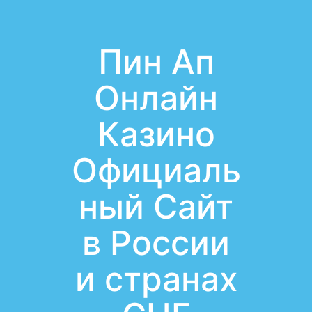
Пин Ап
Онлайн
Казино
Официаль
ный Сайт
в России
и странах