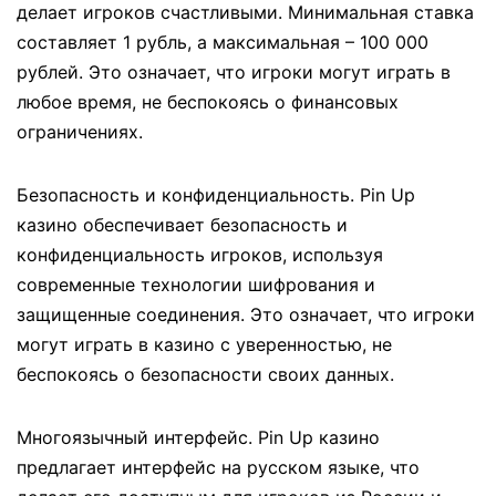
делает игроков счастливыми. Минимальная ставка
составляет 1 рубль, а максимальная – 100 000
рублей. Это означает, что игроки могут играть в
любое время, не беспокоясь о финансовых
ограничениях.
Безопасность и конфиденциальность. Pin Up
казино обеспечивает безопасность и
конфиденциальность игроков, используя
современные технологии шифрования и
защищенные соединения. Это означает, что игроки
могут играть в казино с уверенностью, не
беспокоясь о безопасности своих данных.
Многоязычный интерфейс. Pin Up казино
предлагает интерфейс на русском языке, что