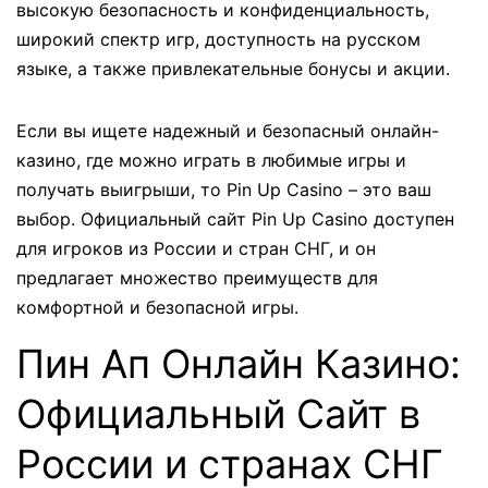
высокую безопасность и конфиденциальность,
широкий спектр игр, доступность на русском
языке, а также привлекательные бонусы и акции.
Если вы ищете надежный и безопасный онлайн-
казино, где можно играть в любимые игры и
получать выигрыши, то Pin Up Casino – это ваш
выбор. Официальный сайт Pin Up Casino доступен
для игроков из России и стран СНГ, и он
предлагает множество преимуществ для
комфортной и безопасной игры.
Пин Ап Онлайн Казино:
Официальный Сайт в
России и странах СНГ