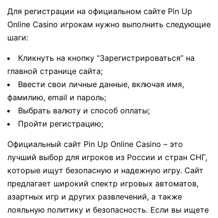
Для регистрации на официальном сайте Pin Up
Online Casino игрокам нужно выполнить следующие
шаги:
Кликнуть на кнопку “Зарегистрироваться” на
главной странице сайта;
Ввести свои личные данные, включая имя,
фамилию, email и пароль;
Выбрать валюту и способ оплаты;
Пройти регистрацию;
Официальный сайт Pin Up Online Casino – это
лучший выбор для игроков из России и стран СНГ,
которые ищут безопасную и надежную игру. Сайт
предлагает широкий спектр игровых автоматов,
азартных игр и других развлечений, а также
лояльную политику и безопасность. Если вы ищете