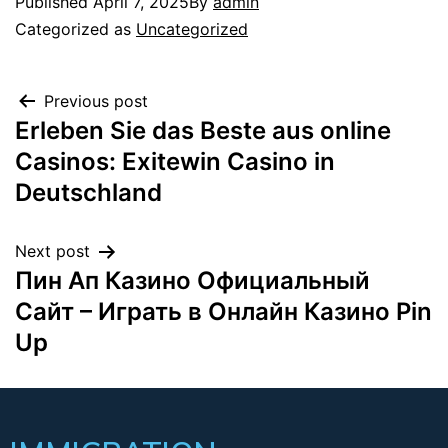
Published
April 7, 2025
By
admin
Categorized as
Uncategorized
Previous post
Erleben Sie das Beste aus online
Casinos: Exitewin Casino in
Deutschland
Next post
Пин Ап Казино Официальный
Сайт – Играть в Онлайн Казино Pin
Up