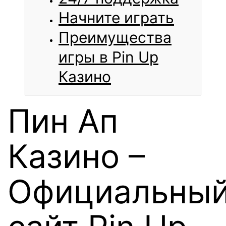
Начните играть
Преимущества
игры в Pin Up
Казино
Пин Ап
Казино –
Официальны