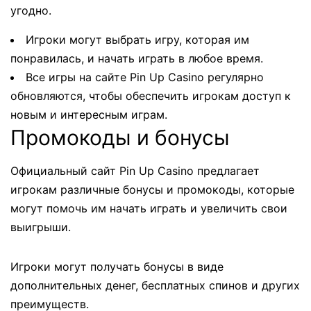
угодно.
Игроки могут выбрать игру, которая им
понравилась, и начать играть в любое время.
Все игры на сайте Pin Up Casino регулярно
обновляются, чтобы обеспечить игрокам доступ к
новым и интересным играм.
Промокоды и бонусы
Официальный сайт Pin Up Casino предлагает
игрокам различные бонусы и промокоды, которые
могут помочь им начать играть и увеличить свои
выигрыши.
Игроки могут получать бонусы в виде
дополнительных денег, бесплатных спинов и других
преимуществ.