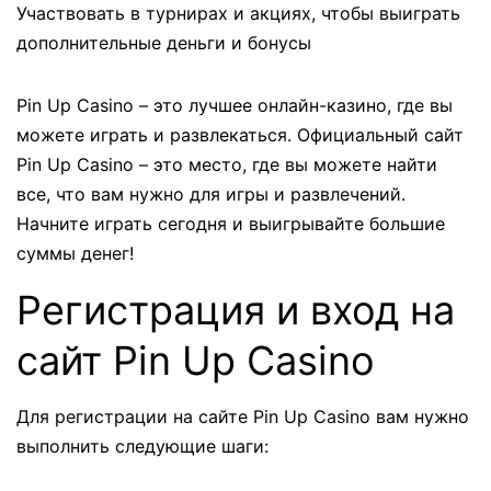
Участвовать в турнирах и акциях, чтобы выиграть
дополнительные деньги и бонусы
Pin Up Casino – это лучшее онлайн-казино, где вы
можете играть и развлекаться. Официальный сайт
Pin Up Casino – это место, где вы можете найти
все, что вам нужно для игры и развлечений.
Начните играть сегодня и выигрывайте большие
суммы денег!
Регистрация и вход на
сайт Pin Up Casino
Для регистрации на сайте Pin Up Casino вам нужно
выполнить следующие шаги: