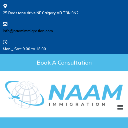
25 Redstone drive NE Calgary AB T3N 0N2
info@naamimmigration.com
Mon _ Sat: 9.00 to 18.00
Book A Consultation