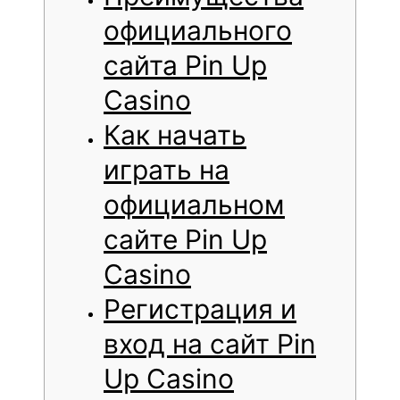
официального
сайта Pin Up
Casino
Как начать
играть на
официальном
сайте Pin Up
Casino
Регистрация и
вход на сайт Pin
Up Casino