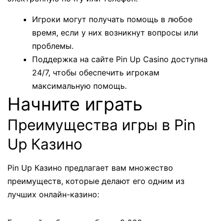
Игроки могут получать помощь в любое
время, если у них возникнут вопросы или
проблемы.
Поддержка на сайте Pin Up Casino доступна
24/7, чтобы обеспечить игрокам
максимальную помощь.
Начните играть
Преимущества игры в Pin
Up Казино
Pin Up Казино предлагает вам множество
преимуществ, которые делают его одним из
лучших онлайн-казино: