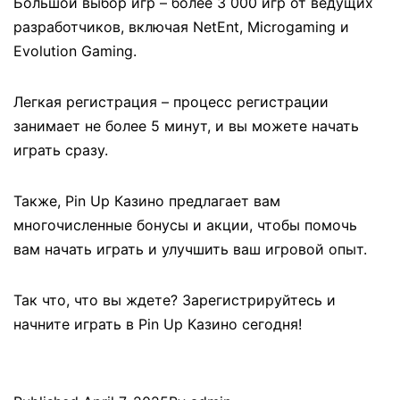
Большой выбор игр – более 3 000 игр от ведущих
разработчиков, включая NetEnt, Microgaming и
Evolution Gaming.
Легкая регистрация – процесс регистрации
занимает не более 5 минут, и вы можете начать
играть сразу.
Также, Pin Up Казино предлагает вам
многочисленные бонусы и акции, чтобы помочь
вам начать играть и улучшить ваш игровой опыт.
Так что, что вы ждете? Зарегистрируйтесь и
начните играть в Pin Up Казино сегодня!