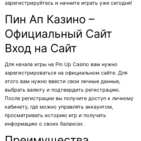
зарегистрируйтесь и начните играть уже сегодня!
Пин Ап Казино –
Официальный Сайт
Вход на Сайт
Для начала игры на Pin Up Casino вам нужно
зарегистрироваться на официальном сайте. Для
этого вам нужно ввести свои личные данные,
выбрать валюту и подтвердить регистрацию.
После регистрации вы получите доступ к личному
кабинету, где можно управлять аккаунтом,
просматривать историю игр и получать
информацию о своих балансах.
Преимущества