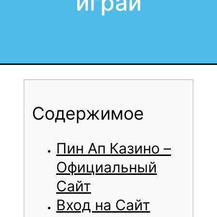
играй
Содержимое
Пин Ап Казино –
Официальный
Сайт
Вход на Сайт