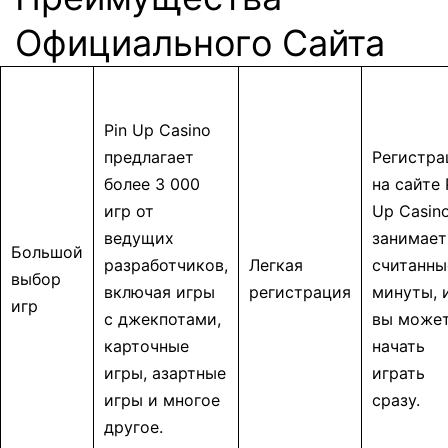
Официального Сайта
Pin Up Casino
предлагает
Регистра
более 3 000
на сайте 
игр от
Up Casin
ведущих
занимает
Большой
разработчиков,
Легкая
считанны
выбор
включая игры
регистрация
минуты, 
игр
с джекпотами,
вы може
карточные
начать
игры, азартные
играть
игры и многое
сразу.
другое.