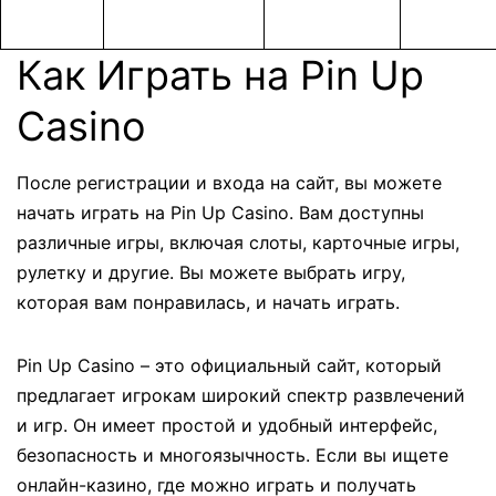
Как Играть на Pin Up
Casino
После регистрации и входа на сайт, вы можете
начать играть на Pin Up Casino. Вам доступны
различные игры, включая слоты, карточные игры,
рулетку и другие. Вы можете выбрать игру,
которая вам понравилась, и начать играть.
Pin Up Casino – это официальный сайт, который
предлагает игрокам широкий спектр развлечений
и игр. Он имеет простой и удобный интерфейс,
безопасность и многоязычность. Если вы ищете
онлайн-казино, где можно играть и получать