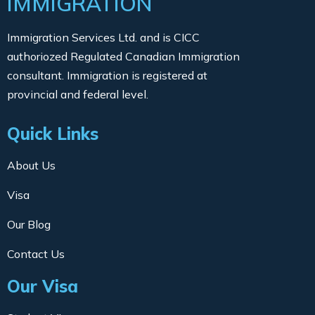
IMMIGRATION
Immigration Services Ltd. and is CICC
authoriozed Regulated Canadian Immigration
consultant. Immigration is registered at
provincial and federal level.
Quick Links
About Us
Visa
Our Blog
Contact Us
Our Visa