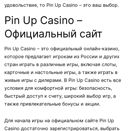
удовольствие, то Pin Up Casino – это ваш выбор.
Pin Up Casino –
Официальный сайт
Pin Up Casino – это официальный онлайн-казино,
которое предлагает игрокам из России и других
стран играть в различные игры, включая слоты,
карточные и настольные игры, а также играть в
живые игры с дилерами. В Pin Up Casino есть все
условия для комфортной игры: безопасность,
быстрый доступ к счету, широкий выбор игр, а
также привлекательные бонусы и акции.
Для начала игры на официальном сайте Pin Up
Casino достаточно зарегистрироваться, выбрать