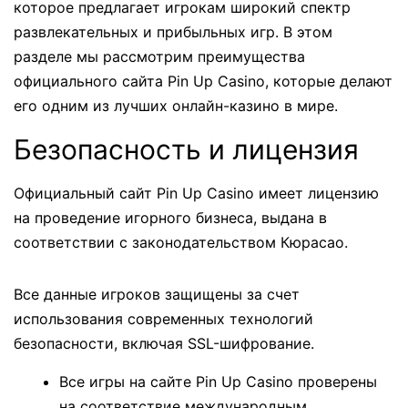
которое предлагает игрокам широкий спектр
развлекательных и прибыльных игр. В этом
разделе мы рассмотрим преимущества
официального сайта Pin Up Casino, которые делают
его одним из лучших онлайн-казино в мире.
Безопасность и лицензия
Официальный сайт Pin Up Casino имеет лицензию
на проведение игорного бизнеса, выдана в
соответствии с законодательством Кюрасао.
Все данные игроков защищены за счет
использования современных технологий
безопасности, включая SSL-шифрование.
Все игры на сайте Pin Up Casino проверены
на соответствие международным