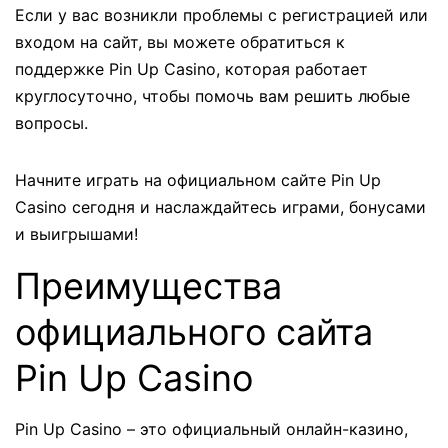
Если у вас возникли проблемы с регистрацией или
входом на сайт, вы можете обратиться к
поддержке Pin Up Casino, которая работает
круглосуточно, чтобы помочь вам решить любые
вопросы.
Начните играть на официальном сайте Pin Up
Casino сегодня и наслаждайтесь играми, бонусами
и выигрышами!
Преимущества
официального сайта
Pin Up Casino
Pin Up Casino – это официальный онлайн-казино,