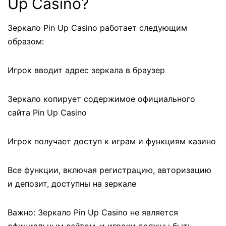
Up Casino?
Зеркало Pin Up Casino работает следующим
образом:
Игрок вводит адрес зеркала в браузер
Зеркало копирует содержимое официального
сайта Pin Up Casino
Игрок получает доступ к играм и функциям казино
Все функции, включая регистрацию, авторизацию
и депозит, доступны на зеркале
Важно: Зеркало Pin Up Casino не является