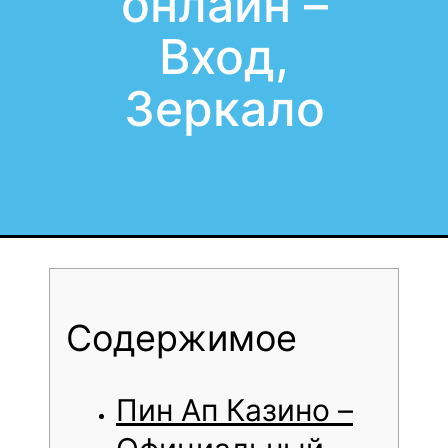
онлайн –
Вход,
Зеркало
Содержимое
Пин Ап Казино –