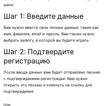
шаги:
Шаг 1: Введите данные
Вам нужно ввести свои личные данные, такие как
имя, фамилия, email и пароль. Вам также нужно
выбрать валюту, в которой вы будете играть.
Шаг 2: Подтвердите
регистрацию
После ввода данных вам будет отправлено письмо
с подтверждением регистрации. Вам нужно
открыть это письмо и кликнуть на ссылку для
подтверждения.
Шаг