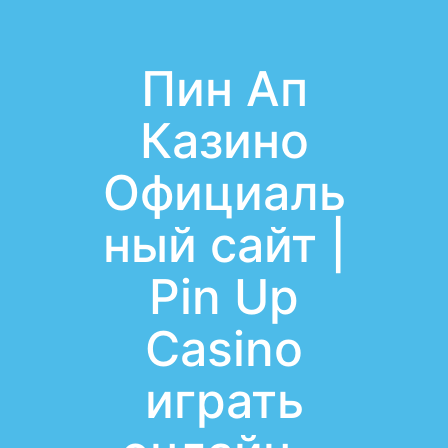
Пин Ап
Казино
Официаль
ный сайт |
Pin Up
Casino
играть