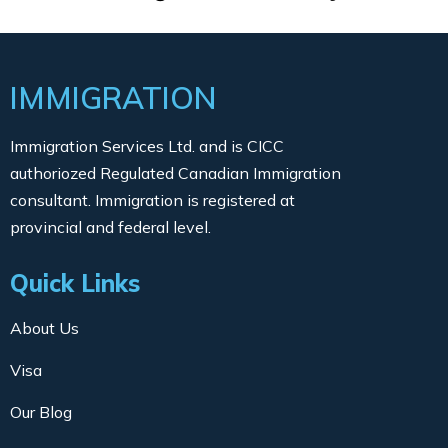
IMMIGRATION
Immigration Services Ltd. and is CICC
authoriozed Regulated Canadian Immigration
consultant. Immigration is registered at
provincial and federal level.
Quick Links
About Us
Visa
Our Blog