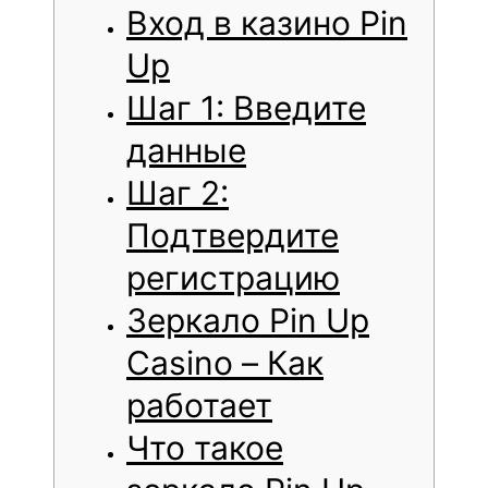
Вход в казино Pin
Up
Шаг 1: Введите
данные
Шаг 2:
Подтвердите
регистрацию
Зеркало Pin Up
Casino – Как
работает
Что такое