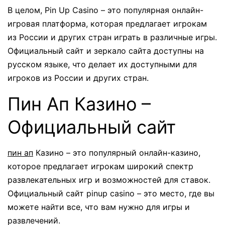
В целом, Pin Up Casino – это популярная онлайн-
игровая платформа, которая предлагает игрокам
из России и других стран играть в различные игры.
Официальный сайт и зеркало сайта доступны на
русском языке, что делает их доступными для
игроков из России и других стран.
Пин Ап Казино –
Официальный сайт
пин ап
Казино – это популярный онлайн-казино,
которое предлагает игрокам широкий спектр
развлекательных игр и возможностей для ставок.
Официальный сайт pinup casino – это место, где вы
можете найти все, что вам нужно для игры и
развлечений.