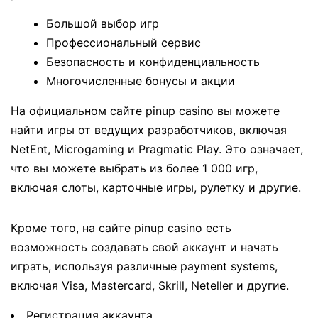
Большой выбор игр
Профессиональный сервис
Безопасность и конфиденциальность
Многочисленные бонусы и акции
На официальном сайте pinup casino вы можете
найти игры от ведущих разработчиков, включая
NetEnt, Microgaming и Pragmatic Play. Это означает,
что вы можете выбрать из более 1 000 игр,
включая слоты, карточные игры, рулетку и другие.
Кроме того, на сайте pinup casino есть
возможность создавать свой аккаунт и начать
играть, используя различные payment systems,
включая Visa, Mastercard, Skrill, Neteller и другие.
Регистрация аккаунта