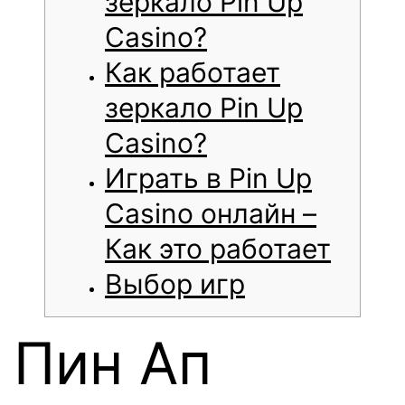
зеркало Pin Up
Casino?
Как работает
зеркало Pin Up
Casino?
Играть в Pin Up
Casino онлайн –
Как это работает
Выбор игр
Пин Ап