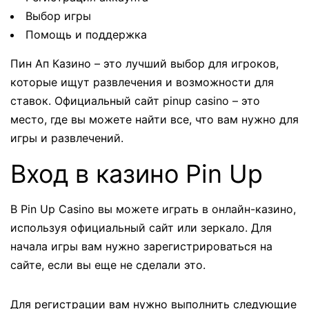
Выбор игры
Помощь и поддержка
Пин Ап Казино – это лучший выбор для игроков,
которые ищут развлечения и возможности для
ставок. Официальный сайт pinup casino – это
место, где вы можете найти все, что вам нужно для
игры и развлечений.
Вход в казино Pin Up
В Pin Up Casino вы можете играть в онлайн-казино,
используя официальный сайт или зеркало. Для
начала игры вам нужно зарегистрироваться на
сайте, если вы еще не сделали это.
Для регистрации вам нужно выполнить следующие