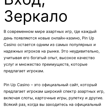
Зеркало
В современном мире азартных игр, где каждый
день появляются новые онлайн-казино, Pin Up
Casino остается одним из самых популярных и
надежных игроков на рынке. Это неудивительно,
учитывая его богатый опыт, высокое качество
услуг и множество преимуществ, которые
предлагает игрокам.
Pin Up Casino – это официальный сайт, который
предлагает игрокам широкий спектр азартных игр,
включая слоты, карточные игры, рулетку и другие.
Всякий раз, когда вы заходитесь на официальный