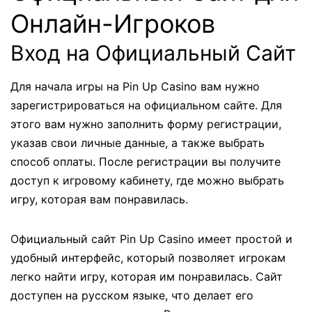
Онлайн-Игроков
Вход на Официальный Сайт
Для начала игры на Pin Up Casino вам нужно
зарегистрироваться на официальном сайте. Для
этого вам нужно заполнить форму регистрации,
указав свои личные данные, а также выбрать
способ оплаты. После регистрации вы получите
доступ к игровому кабинету, где можно выбрать
игру, которая вам понравилась.
Официальный сайт Pin Up Casino имеет простой и
удобный интерфейс, который позволяет игрокам
легко найти игру, которая им понравилась. Сайт
доступен на русском языке, что делает его