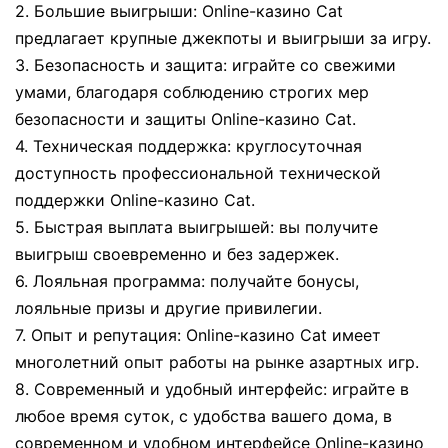
2. Большие выигрыши: Onlinе-казино Cat
предлагает крупные джекпоты и выигрыши за игру.
3. Безопасность и защита: играйте со свежими
умами, благодаря соблюдению строгих мер
безопасности и защиты Onlinе-казино Cat.
4. Техническая поддержка: круглосуточная
доступность профессиональной технической
поддержки Onlinе-казино Cat.
5. Быстрая выплата выигрышей: вы получите
выигрыш своевременно и без задержек.
6. Лояльная программа: получайте бонусы,
лояльные призы и другие привилегии.
7. Опыт и репутация: Onlinе-казино Cat имеет
многолетний опыт работы на рынке азартных игр.
8. Современный и удобный интерфейс: играйте в
любое время суток, с удобства вашего дома, в
современном и удобном интерфейсе Onlinе-казино