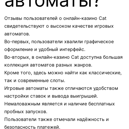
Отзывы пользователей о онлайн-казино Cat
свидетельствуют о высоком качестве игровых
автоматов.
Во-первых, пользователи хвалили графическое
оформление и удобный интерфейс.
Во-вторых, в онлайн-казино Cat доступна большая
коллекция автоматов разных жанров.
Кроме того, здесь можно найти как классические,
так и современные слоты.
Игровые автоматы также отличаются удобством
настройки ставок и вывода выигрышей.
Немаловажным является и наличие бесплатных
пробных запусков.
Пользователи также отмечали надёжность и
безопасность платежей.