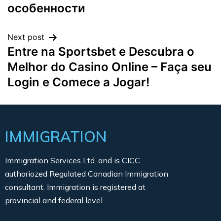
особенности
Next post
Entre na Sportsbet e Descubra o
Melhor do Casino Online – Faça seu
Login e Comece a Jogar!
IMMIGRATION
Immigration Services Ltd. and is CICC
authoriozed Regulated Canadian Immigration
consultant. Immigration is registered at
provincial and federal level.