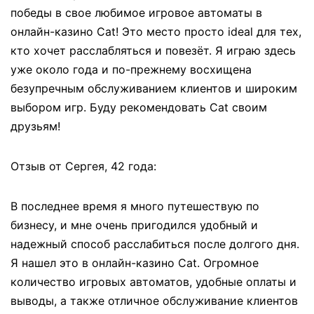
победы в свое любимое игровое автоматы в
онлайн-казино Cat! Это место просто ideal для тех,
кто хочет расслабляться и повезёт. Я играю здесь
уже около года и по-прежнему восхищена
безупречным обслуживанием клиентов и широким
выбором игр. Буду рекомендовать Cat своим
друзьям!
Отзыв от Сергея, 42 года:
В последнее время я много путешествую по
бизнесу, и мне очень пригодился удобный и
надежный способ расслабиться после долгого дня.
Я нашел это в онлайн-казино Cat. Огромное
количество игровых автоматов, удобные оплаты и
выводы, а также отличное обслуживание клиентов