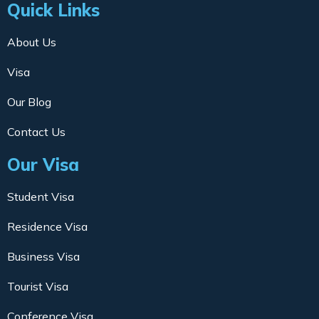
Quick Links
About Us
Visa
Our Blog
Contact Us
Our Visa
Student Visa
Residence Visa
Business Visa
Tourist Visa
Conference Visa