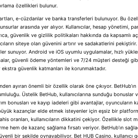
rlama özellikleri bulunur.
tları, e-cüzdanlar ve banka transferleri bulunuyor. Bu özell
surlar arasında yer alıyor. Kullanıcılar, hesap yönetimi, pa
Ayrıca, güvenlik ve gizlilik politikaları hakkında da kapsamlı
ların siteye olan güvenini artırır ve sadakatlerini pekiştiri
ler sunuyor. Android ve iOS uyumlu uygulamalar, hızlı yükle
alar, güvenli ödeme yöntemleri ve 7/24 müşteri desteği gibi ö
 ekstra güvenlik katmanları ile korunmaktadır.
nden ayıran önemli bir özellik olarak öne çıkıyor. BetHub’ın 
umluluğu. Üstelik BetHub, kullanıcılarına sunduğu bonuslar 
ırım bonusları ve kayıp iadeleri gibi avantajlar, oyuncuların 
üyük kazançlar elde etmek isteyenler için eşsiz bir platfo
is oranları, kullanıcıların dikkatini çekiyor. Özellikle slot m
rme hem de kazanç sağlama fırsatı veriyor. BetHub’ın sağladı
 güvenli bir şekilde oynayabiliyor. Bet HUB Casino, kullanıcı 