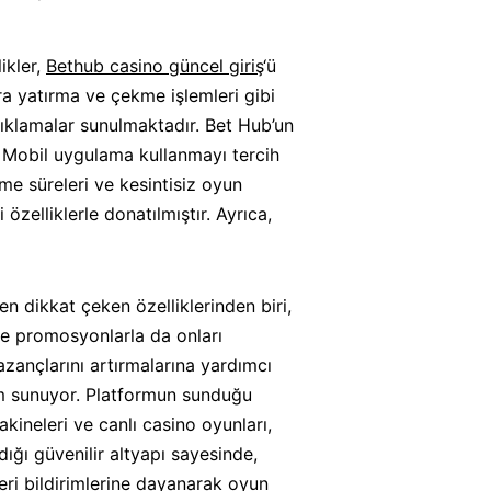
ikler,
Bethub casino güncel giriş
‘ü
ra yatırma ve çekme işlemleri gibi
 açıklamalar sunulmaktadır. Bet Hub’un
r. Mobil uygulama kullanmayı tercih
me süreleri ve kesintisiz oyun
zelliklerle donatılmıştır. Ayrıca,
en dikkat çeken özelliklerinden biri,
ve promosyonlarla da onları
kazançlarını artırmalarına yardımcı
rm sunuyor. Platformun sunduğu
akineleri ve canlı casino oyunları,
ğı güvenilir altyapı sayesinde,
geri bildirimlerine dayanarak oyun