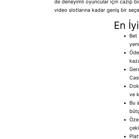
de deneyimli oyuncular için cazip b
video slotlarına kadar geniş bir se
En İy
Bet 
yeni
Ödem
kaza
Ger
Casi
Doku
ve 
Bu a
bütç
Özel
çeki
Plat