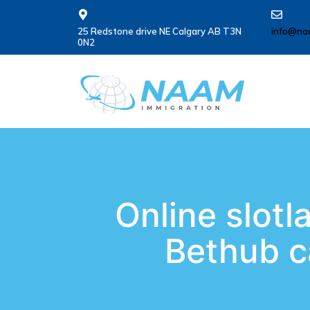
25 Redstone drive NE Calgary AB T3N
info@na
0N2
Online slotl
Bethub c