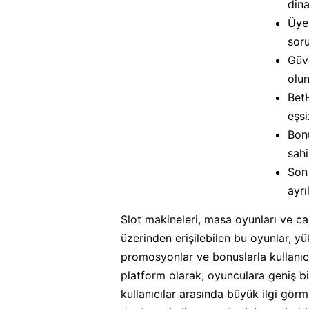
dina
Üyel
soru
Güve
olun
Bet
eşsi
Bonu
sahi
Son 
ayrı
Slot makineleri, masa oyunları ve ca
üzerinden erişilebilen bu oyunlar, yü
promosyonlar ve bonuslarla kullanıcı
platform olarak, oyunculara geniş bi
kullanıcılar arasında büyük ilgi gör