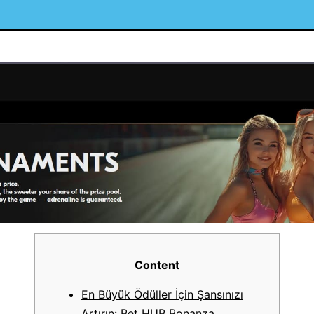
Content
En Büyük Ödüller İçin Şansınızı
Artırın: Bet HUB Bonanza