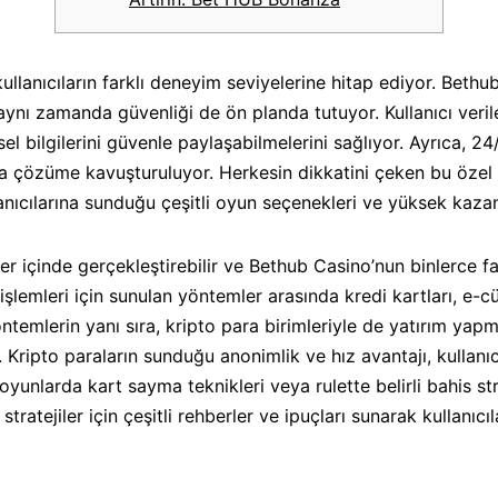
llanıcıların farklı deneyim seviyelerine hitap ediyor. Bethub
aynı zamanda güvenliği de ön planda tutuyor. Kullanıcı veril
l bilgilerini güvenle paylaşabilmelerini sağlıyor. Ayrıca, 24
da çözüme kavuşturuluyor. Herkesin dikkatini çeken bu özel e
nıcılarına sunduğu çeşitli oyun seçenekleri ve yüksek kazanç
ler içinde gerçekleştirebilir ve Bethub Casino’nun binlerce 
a işlemleri için sunulan yöntemler arasında kredi kartları, e-
temlerin yanı sıra, kripto para birimleriyle de yatırım yapm
 Kripto paraların sunduğu anonimlik ve hız avantajı, kullanıc
oyunlarda kart sayma teknikleri veya rulette belirli bahis str
stratejiler için çeşitli rehberler ve ipuçları sunarak kullanıcı