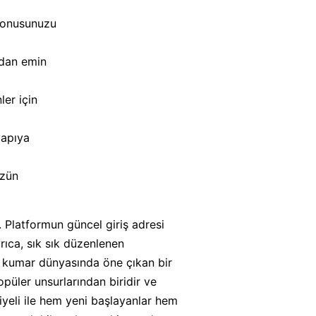
 bonusunuzu
ndan emin
er için
yapıya
üzün
. Platformun güncel giriş adresi
yrıca, sık sık düzenlenen
çi kumar dünyasında öne çıkan bir
püler unsurlarından biridir ve
iyeli ile hem yeni başlayanlar hem