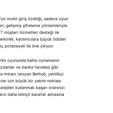
’un mobil giriş özelliği, sadece oyun
eri, gelişmiş şifreleme yöntemleriyle
/7 müşteri hizmetleri desteği ile
tkinlik, katılımcılara büyük ödüller
 potansiyeli ile öne çıkıyor.
farklı oyununda bahis oynamanın
cüzdanlar ve banka havalesi gibi
a imkanı tanıyan Bethub, yenilikçi
ılar için büyük bir çekim noktası
atejileri kullanmak başarı oranınızı
ların daha bilinçli kararlar almasına