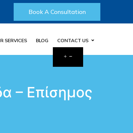
Book A Consultation
R SERVICES
BLOG
CONTACT US
δα – Επίσημος