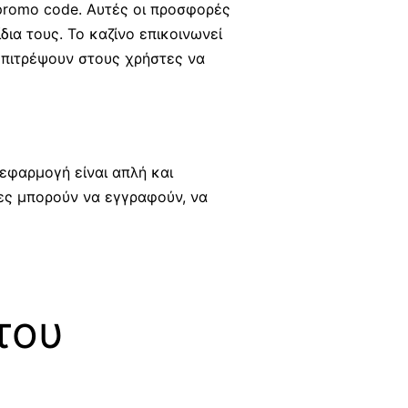
 promo code. Αυτές οι προσφορές
ια τους. Το καζίνο επικοινωνεί
επιτρέψουν στους χρήστες να
 εφαρμογή είναι απλή και
στες μπορούν να εγγραφούν, να
του