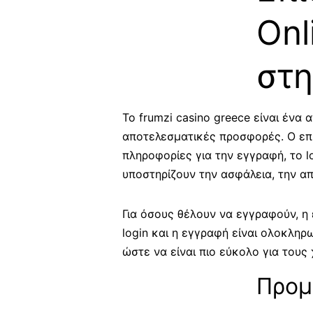
Onl
στη
Το frumzi casino greece είναι ένα 
αποτελεσματικές προσφορές. Ο επίσ
πληροφορίες για την εγγραφή, το lo
υποστηρίζουν την ασφάλεια, την απ
Για όσους θέλουν να εγγραφούν, η 
login και η εγγραφή είναι ολοκληρ
ώστε να είναι πιο εύκολο για τους
Προμ