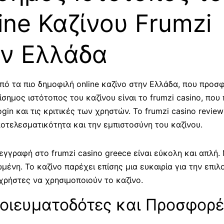
ine Καζίνου Frumzi
ν Ελλάδα
από τα πιο δημοφιλή online καζίνο στην Ελλάδα, που προσφ
ημος ιστότοπος του καζίνου είναι το frumzi casino, που 
gin και τις κριτικές των χρηστών. Το frumzi casino review
οτελεσματικότητα και την εμπιστοσύνη του καζίνου.
εγγραφή στο frumzi casino greece είναι εύκολη και απλή. 
ωμένη. Το καζίνο παρέχει επίσης μια ευκαιρία για την επι
 χρήστες να χρησιμοποιούν το καζίνο.
οιευματοδότες και Προσφορέ