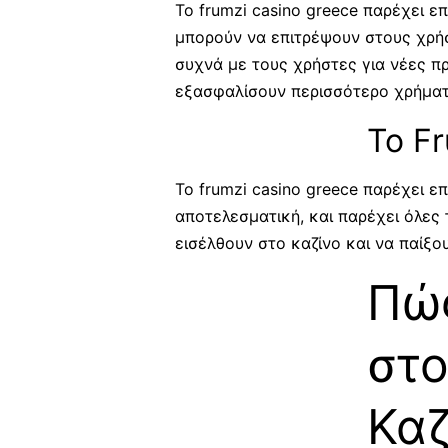
Το frumzi casino greece παρέχει 
μπορούν να επιτρέψουν στους χρήσ
συχνά με τους χρήστες για νέες π
εξασφαλίσουν περισσότερο χρήματα
Το F
Το frumzi casino greece παρέχει ε
αποτελεσματική, και παρέχει όλες 
εισέλθουν στο καζίνο και να παίξο
Πώ
στο
Καζ