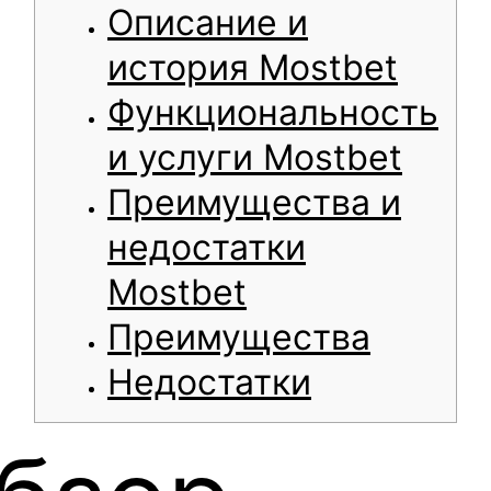
Описание и
история Mostbet
Функциональность
и услуги Mostbet
Преимущества и
недостатки
Mostbet
Преимущества
Недостатки