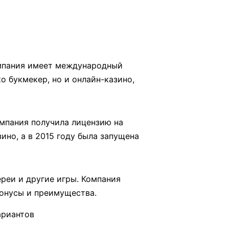
Компания имеет международный
ко букмекер, но и онлайн-казино,
омпания получила лицензию на
зино, а в 2015 году была запущена
ереи и другие игры. Компания
бонусы и преимущества.
ариантов