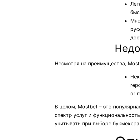
Лег
быс
Мно
рус
дос
Недо
Несмотря на преимущества, Mostb
Нек
repo
or 
В целом, Mostbet – это популярн
спектр услуг и функциональность
учитывать при выборе букмекера