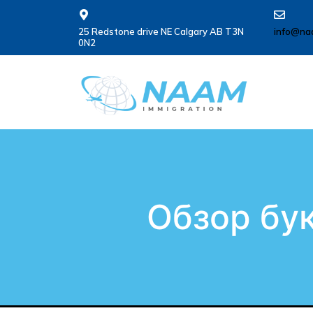
25 Redstone drive NE Calgary AB T3N
info@na
0N2
Обзор бу