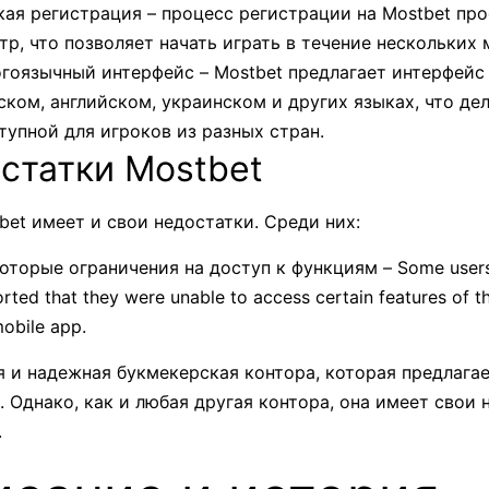
кая регистрация – процесс регистрации на Mostbet про
тр, что позволяет начать играть в течение нескольких 
гоязычный интерфейс – Mostbet предлагает интерфейс
ском, английском, украинском и других языках, что дел
тупной для игроков из разных стран.
статки Mostbet
et имеет и свои недостатки. Среди них:
оторые ограничения на доступ к функциям – Some user
rted that they were unable to access certain features of t
mobile app.
ая и надежная букмекерская контора, которая предлаг
. Однако, как и любая другая контора, она имеет свои 
.