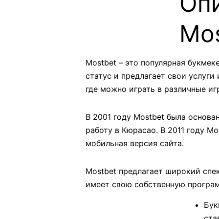
Опи
Mo
Mostbet – это популярная букмек
статус и предлагает свои услуги 
где можно играть в различные иг
В 2001 году Mostbet была основа
работу в Кюрасао. В 2011 году Mo
мобильная версия сайта.
Mostbet предлагает широкий спек
имеет свою собственную програм
Бук
ста